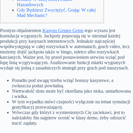
Hazardowych
Gdy Będziesz Zwyciężyć, Grając W całej
Mad Mechanic?
Prostym objaśnieniem
Kasyno Genies Gems
tego wyrazu jest
kumulacja wygranych. Jackpoty pojawiają się w nieomal każdej
produkcji przy kasynach internetowych. Jednakże najczęściej
współwystępują w całej rozrywkach w automatach, grach video, lecz
możemy dojść jackpota także w bingo, ruletce albo rozrywkach
karcianych. Ważne jest, by przed postawieniem serwisu wziąć pod
lupę linią wygrywającym.
Analizowanie funkcji miarki wygranych
wydaje się jedną z zasadniczych strategii przy grach pod maszynach.
Ponadto pod uwagę trzeba wziąć bonusy kasynowe, a
zwłaszcza podaż powitalną.
Nietrwałość slotu może być określana jako niska, umiarkowana
i wielka.
W tym wypadku mówi czujności wyłącznie na temat symulacji
gratyfikacyj przeważającej.
Wówczas gdy któryś z wymienionych Cię zaciekawi, jest to
należałoby fita najpierw ocenić w klasy demo, żeby odrzucić
tracić zapłaty.