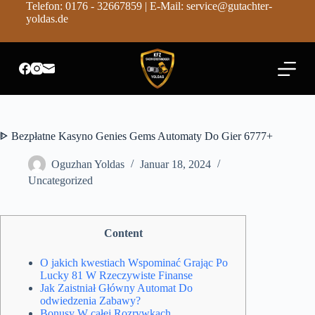
Telefon: 0176 - 32667859 | E-Mail: service@gutachter-
Z
yoldas.de
u
m
I
n
h
a
l
t
s
ᐈ Bezpłatne Kasyno Genies Gems Automaty Do Gier 6777+
p
r
Oguzhan Yoldas
Januar 18, 2024
i
n
Uncategorized
g
e
n
Content
O jakich kwestiach Wspominać Grając Po
Lucky 81 W Rzeczywiste Finanse
Jak Zaistniał Główny Automat Do
odwiedzenia Zabawy?
Bonusy W całej Rozrywkach