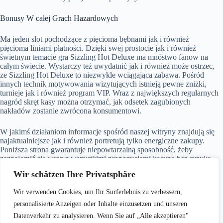
Bonusy W całej Grach Hazardowych
Ma jeden slot pochodzące z pięcioma bębnami jak i również
pięcioma liniami płatności. Dzięki swej prostocie jak i również
świetnym temacie gra Sizzling Hot Deluxe ma mnóstwo fanow na
całym świecie. Wystarczy też uwydatnić jak i również może ostrzec,
ze Sizzling Hot Deluxe to niezwykle wciągająca zabawa. Pośród
innych technik motywowania wizytujących istnieją pewne zniżki,
turnieje jak i również program VIP. Wraz z największych regularnych
nagród skręt kasy można otrzymać, jak odsetek zagubionych
nakładów zostanie zwrócona konsumentowi.
W jakimś działaniom informacje spośród naszej witryny znajdują się
najaktualniejsze jak i również portretują tylko energiczne zakupy.
Poniższa strona gwarantuje niepowtarzalną sposobność, żeby
zaznajomić się wraz z wszystkimi propozycjami kasyna bez ryzyka.
Doniesienia na temat tego rodzaju rejonach zawierają kompletne
Wir schätzen Ihre Privatsphäre
wiadomości o najkorzystniejszych ogłoszeniach bonusowych jak i
również pozostałych eventach określonych tematycznie. Przy
Wir verwenden Cookies, um Ihr Surferlebnis zu verbessern,
poszukiwaniu bezpiecznego miejsca pochodzące z dostępem do setek
gierek hazardowych natrafiłeś na nasz artykuł?
personalisierte Anzeigen oder Inhalte einzusetzen und unseren
Datenverkehr zu analysieren. Wenn Sie auf „Alle akzeptieren"