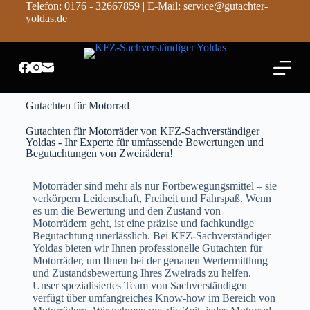
Telefon: 0176 - 32667859 | E-Mail: service@gutachter-
Z
yoldas.de
u
m
I
n
h
a
l
Gutachten für Motorrad
t
s
Gutachten für Motorräder von KFZ-Sachverständiger
p
Yoldas - Ihr Experte für umfassende Bewertungen und
r
Begutachtungen von Zweirädern!
i
n
Motorräder sind mehr als nur Fortbewegungsmittel – sie
g
verkörpern Leidenschaft, Freiheit und Fahrspaß. Wenn
e
es um die Bewertung und den Zustand von
n
Motorrädern geht, ist eine präzise und fachkundige
Begutachtung unerlässlich. Bei KFZ-Sachverständiger
Yoldas bieten wir Ihnen professionelle Gutachten für
Motorräder, um Ihnen bei der genauen Wertermittlung
und Zustandsbewertung Ihres Zweirads zu helfen.
Unser spezialisiertes Team von Sachverständigen
verfügt über umfangreiches Know-how im Bereich von