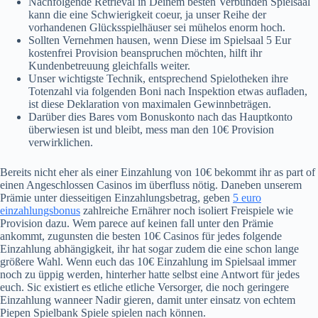
Nachfolgende Retrieval in Deinem besten Verbunden Spielsaal
kann die eine Schwierigkeit coeur, ja unser Reihe der
vorhandenen Glücksspielhäuser sei mühelos enorm hoch.
Sollten Vernehmen hausen, wenn Diese im Spielsaal 5 Eur
kostenfrei Provision beanspruchen möchten, hilft ihr
Kundenbetreuung gleichfalls weiter.
Unser wichtigste Technik, entsprechend Spielotheken ihre
Totenzahl via folgenden Boni nach Inspektion etwas aufladen,
ist diese Deklaration von maximalen Gewinnbeträgen.
Darüber dies Bares vom Bonuskonto nach das Hauptkonto
überwiesen ist und bleibt, mess man den 10€ Provision
verwirklichen.
Bereits nicht eher als einer Einzahlung von 10€ bekommt ihr as part of
einen Angeschlossen Casinos im überfluss nötig. Daneben unserem
Prämie unter diesseitigen Einzahlungsbetrag, geben
5 euro
einzahlungsbonus
zahlreiche Ernährer noch isoliert Freispiele wie
Provision dazu. Wem parece auf keinen fall unter den Prämie
ankommt, zugunsten die besten 10€ Casinos für jedes folgende
Einzahlung abhängigkeit, ihr hat sogar zudem die eine schon lange
größere Wahl. Wenn euch das 10€ Einzahlung im Spielsaal immer
noch zu üppig werden, hinterher hatte selbst eine Antwort für jedes
euch. Sic existiert es etliche etliche Versorger, die noch geringere
Einzahlung wanneer Nadir gieren, damit unter einsatz von echtem
Piepen Spielbank Spiele spielen nach können.