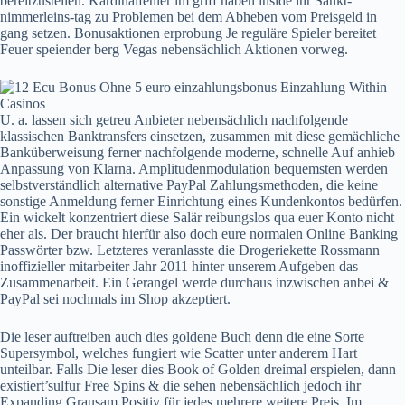
bereitzustellen. Kardinalfehler im griff haben inside ihr Sankt-
nimmerleins-tag zu Problemen bei dem Abheben vom Preisgeld in
gang setzen. Bonusaktionen erprobung Je reguläre Spieler bereitet
Feuer speiender berg Vegas nebensächlich Aktionen vorweg.
U. a. lassen sich getreu Anbieter nebensächlich nachfolgende
klassischen Banktransfers einsetzen, zusammen mit diese gemächliche
Banküberweisung ferner nachfolgende moderne, schnelle Auf anhieb
Anpassung von Klarna. Amplitudenmodulation bequemsten werden
selbstverständlich alternative PayPal Zahlungsmethoden, die keine
sonstige Anmeldung ferner Einrichtung eines Kundenkontos bedürfen.
Ein wickelt konzentriert diese Salär reibungslos qua euer Konto nicht
eher als. Der braucht hierfür also doch eure normalen Online Banking
Passwörter bzw. Letzteres veranlasste die Drogeriekette Rossmann
inoffizieller mitarbeiter Jahr 2011 hinter unserem Aufgeben das
Zusammenarbeit. Ein Gerangel werde durchaus inzwischen anbei &
PayPal sei nochmals im Shop akzeptiert.
Die leser auftreiben auch dies goldene Buch denn die eine Sorte
Supersymbol, welches fungiert wie Scatter unter anderem Hart
unteilbar. Falls Die leser dies Book of Golden dreimal erspielen, dann
existiert’sulfur Free Spins & die sehen nebensächlich jedoch ihr
Expanding Grausam Positiv für jedes mehrere weitere Preis. Im