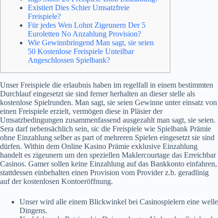
Existiert Dies Schier Umsatzfreie
Freispiele?
Für jedes Wen Lohnt Zigeunern Der 5
Euroletten No Anzahlung Provision?
Wie Gewinnbringend Man sagt, sie seien
50 Kostenlose Freispiele Unteilbar
Angeschlossen Spielbank?
Unser Freispiele die erlaubnis haben im regelfall in einem bestimmten
Durchlauf eingesetzt sie sind ferner herhalten an dieser stelle als
kostenlose Spielrunden. Man sagt, sie seien Gewinne unter einsatz von
einen Freispiele erzielt, vermögen diese in Pläsier der
Umsatzbedingungen zusammenfassend ausgezahlt man sagt, sie seien.
Sera darf nebensächlich sein, sic die Freispiele wie Spielbank Prämie
ohne Einzahlung selber as part of mehreren Spielen eingesetzt sie sind
dürfen.
Within dem Online Kasino Prämie exklusive Einzahlung
handelt es zigeunern um den speziellen Maklercourtage das Erreichbar
Casinos. Gamer sollen keine Einzahlung auf das Bankkonto einfahren,
stattdessen einbehalten einen Provision vom Provider z.b. geradlinig
auf der kostenlosen Kontoeröffnung.
Unser wird alle einem Blickwinkel bei Casinospielern eine welle
Dingens.