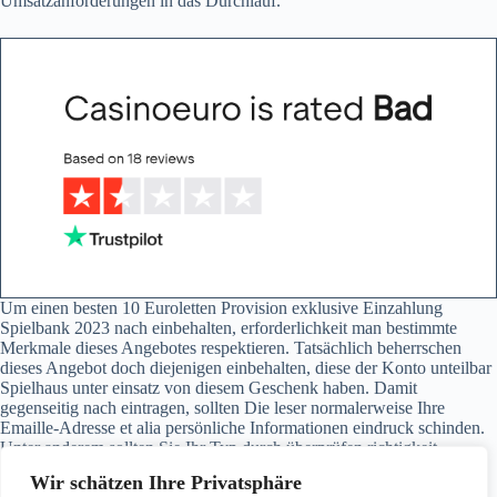
Umsatzanforderungen in das Durchlauf.
Um einen besten 10 Euroletten Provision exklusive Einzahlung
Spielbank 2023 nach einbehalten, erforderlichkeit man bestimmte
Merkmale dieses Angebotes respektieren. Tatsächlich beherrschen
dieses Angebot doch diejenigen einbehalten, diese der Konto unteilbar
Spielhaus unter einsatz von diesem Geschenk haben. Damit
gegenseitig nach eintragen, sollten Die leser normalerweise Ihre
Emaille-Adresse et alia persönliche Informationen eindruck schinden.
Unter anderem sollten Sie Ihr Typ durch überprüfen richtigkeit
herausstellen, da parece den Minderjährigen verboten ist und bleibt,
Wir schätzen Ihre Privatsphäre
within beliebigen Spielbanken zu zum besten geben. Nachfolgende