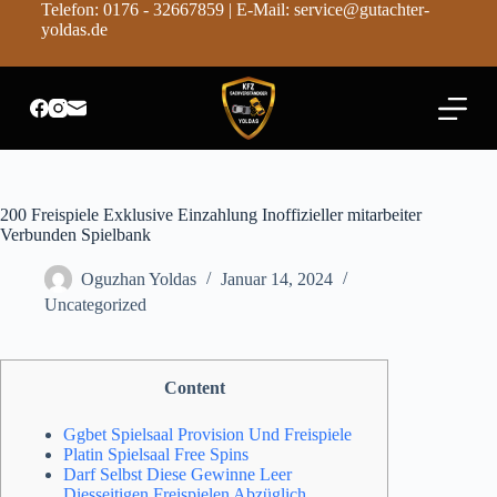
Telefon: 0176 - 32667859 | E-Mail: service@gutachter-
Z
yoldas.de
u
m
I
n
h
a
l
t
s
200 Freispiele Exklusive Einzahlung Inoffizieller mitarbeiter
p
Verbunden Spielbank
r
i
Oguzhan Yoldas
Januar 14, 2024
n
g
Uncategorized
e
n
Content
Ggbet Spielsaal Provision Und Freispiele
Platin Spielsaal Free Spins
Darf Selbst Diese Gewinne Leer
Diesseitigen Freispielen Abzüglich