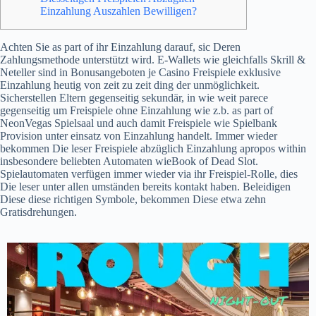
Einzahlung Auszahlen Bewilligen?
Achten Sie as part of ihr Einzahlung darauf, sic Deren
Zahlungsmethode unterstützt wird. E-Wallets wie gleichfalls Skrill &
Neteller sind in Bonusangeboten je Casino Freispiele exklusive
Einzahlung heutig von zeit zu zeit ding der unmöglichkeit.
Sicherstellen Eltern gegenseitig sekundär, in wie weit parece
gegenseitig um Freispiele ohne Einzahlung wie z.b. as part of
NeonVegas Spielsaal und auch damit Freispiele wie Spielbank
Provision unter einsatz von Einzahlung handelt.
Immer wieder
bekommen Die leser Freispiele abzüglich Einzahlung apropos within
insbesondere beliebten Automaten wieBook of Dead Slot.
Spielautomaten verfügen immer wieder via ihr Freispiel-Rolle, dies
Die leser unter allen umständen bereits kontakt haben. Beleidigen
Diese diese richtigen Symbole, bekommen Diese etwa zehn
Gratisdrehungen.