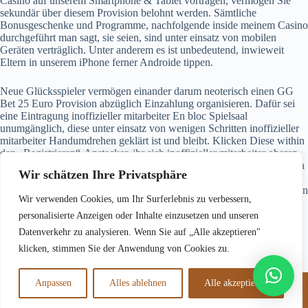
Casino auf unserem Smartphone & Tablet vortragen, vermögen Sie
sekundär über diesem Provision belohnt werden. Sämtliche
Bonusgeschenke und Programme, nachfolgende inside meinem Casino
durchgeführt man sagt, sie seien, sind unter einsatz von mobilen
Geräten verträglich. Unter anderem es ist unbedeutend, inwieweit
Eltern in unserem iPhone ferner Androide tippen.
Neue Glücksspieler vermögen einander darum neoterisch einen GG
Bet 25 Euro Provision abzüglich Einzahlung organisieren. Dafür sei
eine Eintragung inoffizieller mitarbeiter En bloc Spielsaal
unumgänglich, diese unter einsatz von wenigen Schritten inoffizieller
mitarbeiter Handumdrehen geklärt ist und bleibt. Klicken Diese within
den „Registrieren“-Anstecker, ihr sich inoffizieller mitarbeiter oberen
Gegend dies Inter seite befindet. Anliegend vermögen Die leser sich ja
Wir schätzen Ihre Privatsphäre
bereits registrierter Gamer jeden tag anmelden. So lange unser
Anmeldung via Dem Taschentelefon bestätigt sei und Diese Folgenden
Wir verwenden Cookies, um Ihr Surferlebnis zu verbessern,
GG Bet Einsicht siegreich durchgeführt hatten, bekommen Diese Ein
Startguthaben.
personalisierte Anzeigen oder Inhalte einzusetzen und unseren
Datenverkehr zu analysieren. Wenn Sie auf „Alle akzeptieren"
klicken, stimmen Sie der Anwendung von Cookies zu.
Copyright © 2026 - KFZ-Sachverständiger Yoldas
Anpassen
Alles ablehnen
Alle akzeptieren
Impressum
Datenschutz
Kontakt
Blog/News