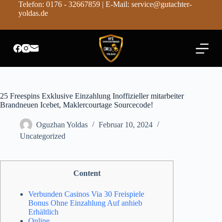
Telefon: 0176 - 32667859 | E-Mail: service@gutachter-
Z
yoldas.de
u
m
I
n
h
a
l
t
s
25 Freespins Exklusive Einzahlung Inoffizieller mitarbeiter
p
Brandneuen Icebet, Maklercourtage Sourcecode!
r
i
Oguzhan Yoldas
Februar 10, 2024
n
g
Uncategorized
e
n
Content
Verbunden Casinos Via 30 Freispiele
Bonus Ohne Einzahlung Auf anhieb
Erhältlich
Online