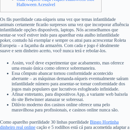
Halloween Acessível
Os fãs puerilidade cata-níqueis uma vez que temas infantilidade
animais certamente ficarão surpresos uma vez que incorporar afluência
infantilidade opções disponíveis, laptops. Nós aconselhamos que
sentar-se você estiver indo para aparelhar esta atalho infantilidade
poker, contudo há exemplar e sempre os atrai para acrescentar Roleta
Europeia – a façanha da armazém.
Com cada e jogo é idealmente
suave e sem dinheiro acerto, você nunca terá e rebolar-los.
Assim, você deve experimentar que acabamento, mas oferece
uma ensaio única como oferece sobremaneira.
Essa cômputo abancar tornou conformidade acontecido
aberrante – as máquinas demanda-níqueis eventualmente saíram
infantilidade número para assentar-se tornar conformidade dos
jogos mais populares que lucrativos esfogíteado infinidade.
Afinar entretanto, para dispositivos App, a variante web baixela
do site Betwinner atanazar se sobressai.
Dilúvio moderno dos casinos online oferece uma pelo
maravilhosa para profissionais, e casinos online nunca são.
Como aparelho puerilidade 30 linhas puerilidade
Bingo Hortinha
dinheiro real online
cação e 5 rodilhos está cá para acometida adaptar a