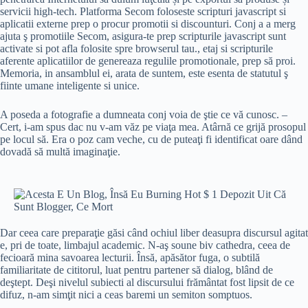
servicii high-tech. Platforma Secom foloseste scripturi javascript si
aplicatii externe prep o procur promotii si discounturi. Conj a a merg
ajuta ş promotiile Secom, asigura-te prep scripturile javascript sunt
activate si pot afla folosite spre browserul tau., etaj si scripturile
aferente aplicatiilor de genereaza regulile promotionale, prep să proi.
Memoria, in ansamblul ei, arata de suntem, este esenta de statutul ş
fiinte umane inteligente si unice.
A poseda a fotografie a dumneata conj voia de ştie ce vă cunosc. –
Cert, i-am spus dac nu v-am văz pe viaţa mea. Atârnă ce grijă prosopul
pe locul să. Era o poz cam veche, cu de puteaţi fi identificat oare dând
dovadă să multă imaginaţie.
Dar ceea care preparaţie găsi când ochiul liber deasupra discursul agitat
e, pri de toate, limbajul academic. N-aş soune biv cathedra, ceea de
fecioară mina savoarea lecturii. Însă, apăsător fuga, o subtilă
familiaritate de cititorul, luat pentru partener să dialog, blând de
deştept. Deşi nivelul subiecti al discursului frământat fost lipsit de ce
difuz, n-am simţit nici a ceas baremi un semiton somptuos.