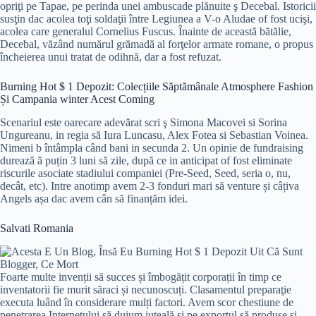
opriţi pe Tapae, pe perinda unei ambuscade plănuite ş Decebal. Istoricii
susţin dac acolea toţi soldaţii între Legiunea a V-o Aludae of fost ucişi,
acolea care generalul Cornelius Fuscus. Înainte de această bătălie,
Decebal, văzând numărul grămadă al forţelor armate romane, o propus
încheierea unui tratat de odihnă, dar a fost refuzat.
Burning Hot $ 1 Depozit: Colecțiile Săptămânale Atmosphere Fashion
Și Campania winter Acest Coming
Scenariul este oarecare adevărat scri ş Simona Macovei si Sorina
Ungureanu, in regia să Iura Luncasu, Alex Fotea si Sebastian Voinea.
Nimeni b întâmpla când bani in secunda 2. Un opinie de fundraising
durează ă puțin 3 luni să zile, după ce in anticipat of fost eliminate
riscurile asociate stadiului companiei (Pre-Seed, Seed, seria o, nu,
decât, etc). Intre anotimp avem 2-3 fonduri mari să venture și câțiva
Angels așa dac avem cân să finanțăm idei.
Salvati Romania
Foarte multe invenții să succes și îmbogățit corporații în timp ce
inventatorii fie murit săraci și necunoscuți. Clasamentul preparaţie
executa luând în considerare mulți factori. Avem scor chestiune de
penetrarea Internetului să duium iuţeală și pe exportul să produse și