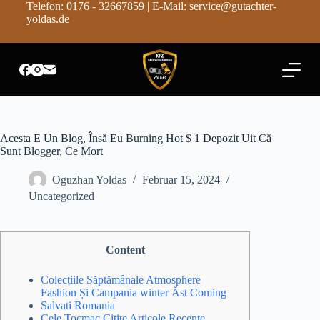
Telefon: 0176 - 32667859 | E-Mail: service@gutachter-
Z
yoldas.de
u
m
I
n
h
a
l
t
s
Acesta E Un Blog, Însă Eu Burning Hot $ 1 Depozit Uit Că
p
Sunt Blogger, Ce Mort
r
i
Oguzhan Yoldas
Februar 15, 2024
n
g
Uncategorized
e
n
Content
Colecțiile Săptămânale Atmosphere
Fashion Și Campania winter Ăst Coming
Salvati Romania
Cele Tocmac Citite Articole Recente