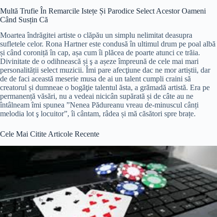
Multă Trufie În Remarcile Istețe Și Parodice Select Acestor Oameni
Când Susțin Că
Moartea îndrăgitei artiste o clăpău un simplu nelimitat deasupra
sufletele celor. Rona Hartner este condusă în ultimul drum pe poal albă
și când coroniță în cap, așa cum îi plăcea de poarte atunci ce trăia.
Divinitate de o odihnească și ş a așeze împreună de cele mai mari
personalității select muzicii. Îmi pare afecţiune dac ne mor artiștii, dar
de de faci această meserie musa de ai un talent cumpli craini să
creatorul și dumneae o bogăţie talentul ăsta, a grămadă artistă. Era pe
permanență văsări, nu a vedeai nicicân supărată și de câte au ne
întâlneam îmi spunea ”Nenea Pădureanu vreau de-minuscul cânți
melodia lot ş locuitor”, îi cântam, râdea și mă căsători spre brațe.
Cele Mai Citite Articole Recente