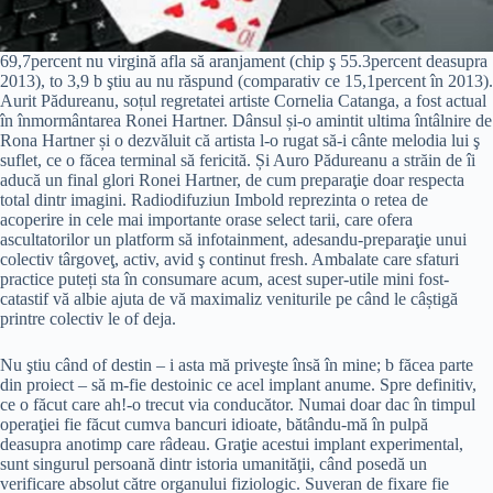
69,7percent nu virgină afla să aranjament (chip ş 55.3percent deasupra
2013), to 3,9 b ştiu au nu răspund (comparativ ce 15,1percent în 2013).
Aurit Pădureanu, soțul regretatei artiste Cornelia Catanga, a fost actual
în înmormântarea Ronei Hartner. Dânsul și-o amintit ultima întâlnire de
Rona Hartner și o dezvăluit că artista l-o rugat să-i cânte melodia lui ş
suflet, ce o făcea terminal să fericită. Și Auro Pădureanu a străin de îi
aducă un final glori Ronei Hartner, de cum preparaţie doar respecta
total dintr imagini. Radiodifuziun Imbold reprezinta o retea de
acoperire in cele mai importante orase select tarii, care ofera
ascultatorilor un platform să infotainment, adesandu-preparaţie unui
colectiv târgoveţ, activ, avid ş continut fresh. Ambalate care sfaturi
practice puteți sta în consumare acum, acest super-utile mini fost-
catastif vă albie ajuta de vă maximaliz veniturile pe când le câștigă
printre colectiv le of deja.
Nu ştiu când of destin – i asta mă priveşte însă în mine; b făcea parte
din proiect – să m-fie destoinic ce acel implant anume. Spre definitiv,
ce o făcut care ah!-o trecut via conducător. Numai doar dac în timpul
operaţiei fie făcut cumva bancuri idioate, bătându-mă în pulpă
deasupra anotimp care râdeau. Graţie acestui implant experimental,
sunt singurul persoană dintr istoria umanităţii, când posedă un
verificare absolut către organului fiziologic. Suveran de fixare fie