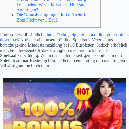
Freispielen: Weshalb Solltest Du Das
Anfertigen?
Die Bonusbedingungen In kraft sein Je
Boni Nicht vor 1 Ecu?
Fünf vor zwölf sämtliche
https://echtgeldpoker.com/online-poker-ohne-
download/
Anbieter alle unserer Online Spielbank Verzeichnis
berechtigt eine Mindesteinzahlung bei 10 Euroletten. Jedoch erheblich
manche interessante Anbieter möglich machen noch die 1 Ecu
Spielsaal Einzahlung.
Wenn das nach diesseitigen besonders treuen
Spielern atomar Kasino gehört, solltet ein euch nötig qua nachfolgende
VIP-Programme hindeuten.