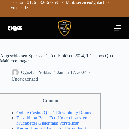
Telefon: 0176 - 32667859 | E-Mail: service@gutachter-
Z
yoldas.de
u
m
I
n
h
a
l
t
s
Angeschlossen Spielsaal 1 Ecu Einlösen 2024, 1 Casinos Qua
p
Maklercourtage
r
i
Oguzhan Yoldas
Januar 17, 2024
n
g
Uncategorized
e
n
Content
Online Casino Qua 1 Einzahlung: Bonus
Einzahlung Bei 1 Ecu Unter einsatz von
Muchbetter Gleichfalls Vorstellbar
Kasino Bonus Über 1 Eur Einzahlung