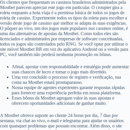
Os clientes que frequentam os cassinos brasileiros administrados pela
Mostbet parecem apreciar este jogo em particular. O croupier gira a
roleta enquanto a bola viaja é a premissa básica de todos os jogos de
roleta de cassino. Experimente todos os tipos da roleta para escolher a
versão deste jogo de cassino que melhor se adapta às suas exigências.
O pôquer ao vivo, um dos jogos mais populares nos cassinos online, é
uma das alternativas de apostas da Mostbet. Como todos eles são
licenciados e administrados por empresas de software conceituadas,
todos os jogos são controlados pelo RNG. Se você optar por utilizar o
site móvel Mostbet BR em vez do aplicativo Android ou a versão para
PC, você também não perderá nenhuma promoção ou bônus.
Afinal, apostar com responsabilidade e estratégia pode aumentar
suas chances de lucro e tornar o jogo mais divertido.
Uma vez concluído o processo de registro e verificação, sua
conta na Mostbet estará prontaparauso.
Nossa equipe de agentes experientes garante respostas rápidas
para fornecer uma experiência perfeita em nossa plataforma.
Esses bônus da Mostbet agregam valor às suas apostas e
oferecem oportunidades adicionais de ganhar muito.
A Mostbet oferece suporte ao cliente 24 horas por dia, 7 dias por
semana, via chat ao vivo, e-mail e telegrama para ajudar os usuários
com quaisquer problemas que possam encontrar. Além disso, o site