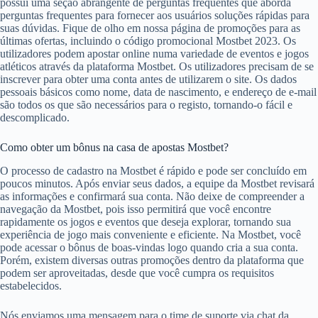
possui uma seção abrangente de perguntas frequentes que aborda
perguntas frequentes para fornecer aos usuários soluções rápidas para
suas dúvidas. Fique de olho em nossa página de promoções para as
últimas ofertas, incluindo o código promocional Mostbet 2023. Os
utilizadores podem apostar online numa variedade de eventos e jogos
atléticos através da plataforma Mostbet. Os utilizadores precisam de se
inscrever para obter uma conta antes de utilizarem o site. Os dados
pessoais básicos como nome, data de nascimento, e endereço de e-mail
são todos os que são necessários para o registo, tornando-o fácil e
descomplicado.
Como obter um bônus na casa de apostas Mostbet?
O processo de cadastro na Mostbet é rápido e pode ser concluído em
poucos minutos. Após enviar seus dados, a equipe da Mostbet revisará
as informações e confirmará sua conta. Não deixe de compreender a
navegação da Mostbet, pois isso permitirá que você encontre
rapidamente os jogos e eventos que deseja explorar, tornando sua
experiência de jogo mais conveniente e eficiente. Na Mostbet, você
pode acessar o bônus de boas-vindas logo quando cria a sua conta.
Porém, existem diversas outras promoções dentro da plataforma que
podem ser aproveitadas, desde que você cumpra os requisitos
estabelecidos.
Nós enviamos uma mensagem para o time de suporte via chat da