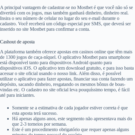
A principal vantagem de cadastrar-se no Mostbet é que você não só se
divertirá com os jogos, mas também ganhará dinheiro, dinheiro real.
Insira o seu número de celular no lugar do seu e-mail durante o
cadastro. Você receberá um código especial por SMS, que deverá ser
inserido no site Mostbet para confirmar a conta.
Cashout de aposta
A plataforma também oferece apostas em casinos online que têm mais
de 1300 jogos de caça-níquel. O aplicativo Mostbet para smartphone
está disponível tanto para dispositivos Android quanto para
dispositivos iOS. O aplicativo tem download gratuito, e para isso basta
acessar o site oficial usando o nosso link. Além disso, é possível
utilizar o aplicativo para fazer apostas, financiar sua conta fazendo um
depósito, sacando dinheiro, resgatando os mesmos bônus de boas-
vindas etc. O cadastro no site oficial leva pouquíssimo tempo, é fácil
até para iniciantes.
Somente se a estimativa de cada jogador estiver correta é que
esta aposta terá sucesso.
Há apenas alguns anos, este segmento não apresentava mais do
que 2-3 torneios por semana.
Este é um procedimento obrigatório que requer apenas alguns
minutos de tempo pessoal do usuário.