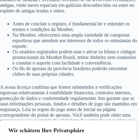
antigas, visite naves espaciais em galáxias desconhecidas ou entre no
espírito de antigas lendas e mitos.
Antes de concluir o registro, é fundamental ler e entender os
termos e condições da Mostbet.
Na Mostbet, oferecemos uma ampla variedade de categorias
esportivas que atendem aos interesses de todos os entusiastas do
esporte.
Os usuários registrados podem usar e ativar os bônus e códigos
promocionais da Mostbet Brazil, retirar dinheiro sem comissões
e contatar o suporte com facilidade e conveniência.
Os fãs de apostas da província brasileira poderão encontrar
clubes de suas próprias cidades.
A nossa licença confirma que fomos submetidos a verificações
rigorosas relativamente à estabilidade financeira, controlos internos,
protecção de dados e conformidade regulamentar. Isto garante que as
suas informações pessoais, fundos e detalhes de jogo são mantidos em
segurança. Leia as regras do jogo antes de iniciar na página
correspondente do portal de apostas. Você também pode obter uma
resposta para sua pergunta da administração entrando em contato por
meio de sua conta pessoal. Se você reabastecer a conta do jogo com
Wir schätzen Ihre Privatsphäre
um valor inicial maior, o valor do acréscimo adicional aumentará em
125%. Essa casa de apostas é plenamente confiável, sendo