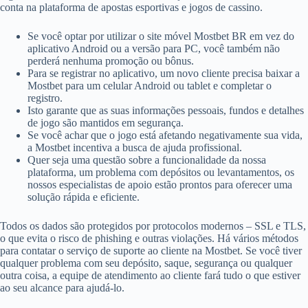
conta na plataforma de apostas esportivas e jogos de cassino.
Se você optar por utilizar o site móvel Mostbet BR em vez do
aplicativo Android ou a versão para PC, você também não
perderá nenhuma promoção ou bônus.
Para se registrar no aplicativo, um novo cliente precisa baixar a
Mostbet para um celular Android ou tablet e completar o
registro.
Isto garante que as suas informações pessoais, fundos e detalhes
de jogo são mantidos em segurança.
Se você achar que o jogo está afetando negativamente sua vida,
a Mostbet incentiva a busca de ajuda profissional.
Quer seja uma questão sobre a funcionalidade da nossa
plataforma, um problema com depósitos ou levantamentos, os
nossos especialistas de apoio estão prontos para oferecer uma
solução rápida e eficiente.
Todos os dados são protegidos por protocolos modernos – SSL e TLS,
o que evita o risco de phishing e outras violações. Há vários métodos
para contatar o serviço de suporte ao cliente na Mostbet. Se você tiver
qualquer problema com seu depósito, saque, segurança ou qualquer
outra coisa, a equipe de atendimento ao cliente fará tudo o que estiver
ao seu alcance para ajudá-lo.