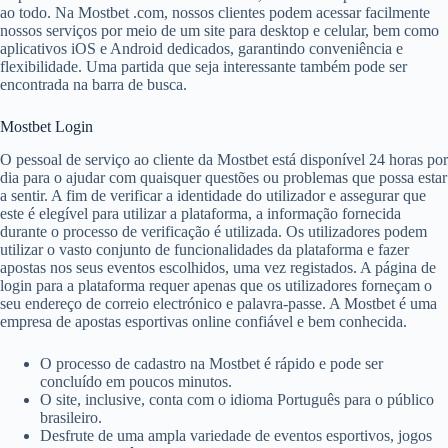
ao todo. Na Mostbet .com, nossos clientes podem acessar facilmente
nossos serviços por meio de um site para desktop e celular, bem como
aplicativos iOS e Android dedicados, garantindo conveniência e
flexibilidade. Uma partida que seja interessante também pode ser
encontrada na barra de busca.
Mostbet Login
O pessoal de serviço ao cliente da Mostbet está disponível 24 horas por
dia para o ajudar com quaisquer questões ou problemas que possa estar
a sentir. A fim de verificar a identidade do utilizador e assegurar que
este é elegível para utilizar a plataforma, a informação fornecida
durante o processo de verificação é utilizada. Os utilizadores podem
utilizar o vasto conjunto de funcionalidades da plataforma e fazer
apostas nos seus eventos escolhidos, uma vez registados. A página de
login para a plataforma requer apenas que os utilizadores forneçam o
seu endereço de correio electrónico e palavra-passe. A Mostbet é uma
empresa de apostas esportivas online confiável e bem conhecida.
O processo de cadastro na Mostbet é rápido e pode ser
concluído em poucos minutos.
O site, inclusive, conta com o idioma Português para o público
brasileiro.
Desfrute de uma ampla variedade de eventos esportivos, jogos