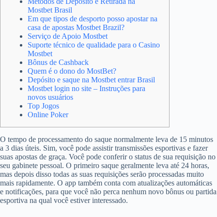
Métodos de Depósito e Retirada na
Mostbet Brasil
Em que tipos de desporto posso apostar na
casa de apostas Mostbet Brazil?
Serviço de Apoio Mostbet
Suporte técnico de qualidade para o Casino
Mostbet
Bônus de Cashback
Quem é o dono do MostBet?
Depósito e saque na Mostbet entrar Brasil
Mostbet login no site – Instruções para
novos usuários
Top Jogos
Online Poker
O tempo de processamento do saque normalmente leva de 15 minutos
a 3 dias úteis. Sim, você pode assistir transmissões esportivas e fazer
suas apostas de graça. Você pode conferir o status de sua requisição no
seu gabinete pessoal. O primeiro saque geralmente leva até 24 horas,
mas depois disso todas as suas requisições serão processadas muito
mais rapidamente. O app também conta com atualizações automáticas
e notificações, para que você não perca nenhum novo bônus ou partida
esportiva na qual você estiver interessado.