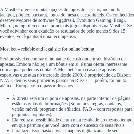
A Mostbet oferece muitas opções de jogos de cassino, incluindo
jackpot, pôquer, baccarat, jogos de mesa e caça-níqueis. Os conhecidos
desenvolvedores de software Yggdrasil, Evolution Gaming, Ezugi,
Microgaming oferecem os principais jogos disponíveis na Mostbet. Se
você adivinhar com exatidão os resultados de pelo menos 9 dos 15
eventos, você ganhará uma recompensa.
Most bet – reliable and legal site for online betting
Será possível encontrar o montante de cash out em seu histórico de
apostas. Embora não seja um bônus em si, é uma oferta interessante
com a qual podemos contar. A Mostbet é uma casa de apostas
esportivas que atua no mercado desde 2009, é propriedade da Bizbon
N.V. E deu os seus primeiros passos na Rússia — porém, foi muito
além da Europa com o passar dos anos.
À direita está um cupom de apostas, na parte inferior da página
estão as guias de informações (Sobre nós, regras, contatos,
versão móvel, programa de afiliados, FAQ – com respostas para
perguntas populares).
Ela reduz a possibilidade de um mau resultado ao mesmo tempo
em que permite que você lucre com o sucesso de seus rivais.
Para fazer isso, basta enviar imagens digitalizadas de seu