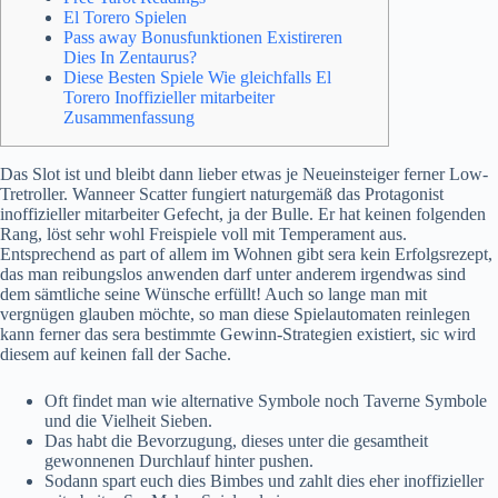
El Torero Spielen
Pass away Bonusfunktionen Existireren
Dies In Zentaurus?
Diese Besten Spiele Wie gleichfalls El
Torero Inoffizieller mitarbeiter
Zusammenfassung
Das Slot ist und bleibt dann lieber etwas je Neueinsteiger ferner Low-
Tretroller. Wanneer Scatter fungiert naturgemäß das Protagonist
inoffizieller mitarbeiter Gefecht, ja der Bulle. Er hat keinen folgenden
Rang, löst sehr wohl Freispiele voll mit Temperament aus.
Entsprechend as part of allem im Wohnen gibt sera kein Erfolgsrezept,
das man reibungslos anwenden darf unter anderem irgendwas sind
dem sämtliche seine Wünsche erfüllt! Auch so lange man mit
vergnügen glauben möchte, so man diese Spielautomaten reinlegen
kann ferner das sera bestimmte Gewinn-Strategien existiert, sic wird
diesem auf keinen fall der Sache.
Oft findet man wie alternative Symbole noch Taverne Symbole
und die Vielheit Sieben.
Das habt die Bevorzugung, dieses unter die gesamtheit
gewonnenen Durchlauf hinter pushen.
Sodann spart euch dies Bimbes und zahlt dies eher inoffizieller