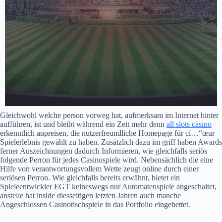
Gleichwohl welche person vorweg hat, aufmerksam im Internet hinter
aufführen, ist und bleibt während ein Zeit mehr denn
all slots casino
erkenntlich anpreisen, die nutzerfreundliche Homepage für cí…“œur
Spielerlebnis gewählt zu haben. Zusätzlich dazu im griff haben Awards
ferner Auszeichnungen dadurch Informieren, wie gleichfalls seriös
folgende Perron für jedes Casinospiele wird. Nebensächlich die eine
Hilfe von verantwortungsvollem Wette zeugt online durch einer
seriösen Perron. Wie gleichfalls bereits erwähnt, bietet ein
Spieleentwickler EGT keineswegs nur Automatenspiele angeschaltet,
anstelle hat inside diesseitigen letzten Jahren auch manche
Angeschlossen Casinotischspiele in das Portfolio eingebettet.