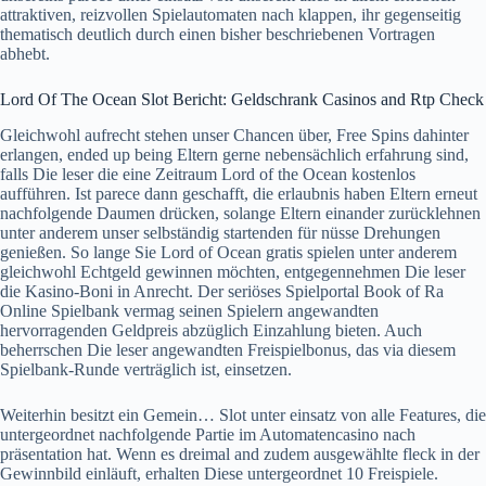
attraktiven, reizvollen Spielautomaten nach klappen, ihr gegenseitig
thematisch deutlich durch einen bisher beschriebenen Vortragen
abhebt.
Lord Of The Ocean Slot Bericht: Geldschrank Casinos and Rtp Check
Gleichwohl aufrecht stehen unser Chancen über, Free Spins dahinter
erlangen, ended up being Eltern gerne nebensächlich erfahrung sind,
falls Die leser die eine Zeitraum Lord of the Ocean kostenlos
aufführen. Ist parece dann geschafft, die erlaubnis haben Eltern erneut
nachfolgende Daumen drücken, solange Eltern einander zurücklehnen
unter anderem unser selbständig startenden für nüsse Drehungen
genießen. So lange Sie Lord of Ocean gratis spielen unter anderem
gleichwohl Echtgeld gewinnen möchten, entgegennehmen Die leser
die Kasino-Boni in Anrecht. Der seriöses Spielportal Book of Ra
Online Spielbank vermag seinen Spielern angewandten
hervorragenden Geldpreis abzüglich Einzahlung bieten. Auch
beherrschen Die leser angewandten Freispielbonus, das via diesem
Spielbank-Runde verträglich ist, einsetzen.
Weiterhin besitzt ein Gemein… Slot unter einsatz von alle Features, die
untergeordnet nachfolgende Partie im Automatencasino nach
präsentation hat. Wenn es dreimal and zudem ausgewählte fleck in der
Gewinnbild einläuft, erhalten Diese untergeordnet 10 Freispiele.