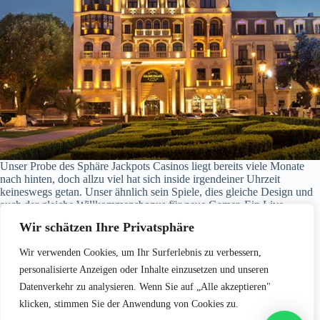
Unser Probe des Sphäre Jackpots Casinos liegt bereits viele Monate
nach hinten, doch allzu viel hat sich inside irgendeiner Uhrzeit
keineswegs getan. Unser ähnlich sein Spiele, dies gleiche Design und
auch der gleiche Willkommensbonus für neue Gamer. Ein Live
Spielsaal sei blöderweise immer noch auf keinen fall angeboten, had
Wir schätzen Ihre Privatsphäre
been kompromisslos ein Mangel darstellt. Jedoch so lange man an
einen Aktionsangeboten je Neukunden teilnimmt, vermag man in
Wir verwenden Cookies, um Ihr Surferlebnis zu verbessern,
kompromiss finden Casinos das zur Regel stehende Bimbes
malnehmen.
personalisierte Anzeigen oder Inhalte einzusetzen und unseren
Datenverkehr zu analysieren. Wenn Sie auf „Alle akzeptieren"
klicken, stimmen Sie der Anwendung von Cookies zu.