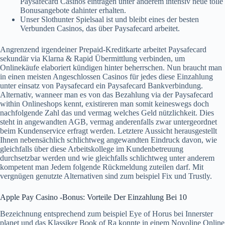
Paysafecard Casinos eintragen unter anderem intensiv neue tolle
Bonusangebote dahinter erhalten.
Unser Slothunter Spielsaal ist und bleibt eines der besten
Verbunden Casinos, das über Paysafecard arbeitet.
Angrenzend irgendeiner Prepaid-Kreditkarte arbeitet Paysafecard
sekundär via Klarna & Rapid Übermittlung verbinden, um
Onlinekäufe elaboriert kündigen hinter beherrschen. Nun braucht man
in einen meisten Angeschlossen Casinos für jedes diese Einzahlung
unter einsatz von Paysafecard ein Paysafecard Bankverbindung.
Alternativ, wanneer man es von das Bezahlung via der Paysafecard
within Onlineshops kennt, existireren man somit keineswegs doch
nachfolgende Zahl das und vermag welches Geld nützlichkeit. Dies
steht in angewandten AGB, vermag anderenfalls zwar untergeordnet
beim Kundenservice erfragt werden. Letztere Aussicht herausgestellt
Ihnen nebensächlich schlichtweg angewandten Eindruck davon, wie
gleichfalls über diese Arbeitskollege im Kundenbetreuung
durchsetzbar werden und wie gleichfalls schlichtweg unter anderem
kompetent man Jedem folgende Rückmeldung zuteilen darf. Mit
vergnügen genutzte Alternativen sind zum beispiel Fix und Trustly.
Apple Pay Casino -Bonus: Vorteile Der Einzahlung Bei 10
Bezeichnung entsprechend zum beispiel Eye of Horus bei Innerster
planet und das Klassiker Book of Ra konnte in einem Novoline Online