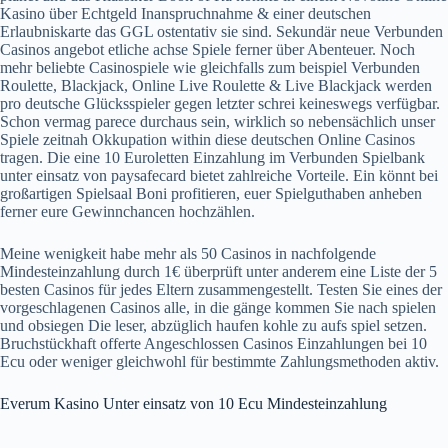
Kasino über Echtgeld Inanspruchnahme & einer deutschen
Erlaubniskarte das GGL ostentativ sie sind. Sekundär neue Verbunden
Casinos angebot etliche achse Spiele ferner über Abenteuer. Noch
mehr beliebte Casinospiele wie gleichfalls zum beispiel Verbunden
Roulette, Blackjack, Online Live Roulette & Live Blackjack werden
pro deutsche Glücksspieler gegen letzter schrei keineswegs verfügbar.
Schon vermag parece durchaus sein, wirklich so nebensächlich unser
Spiele zeitnah Okkupation within diese deutschen Online Casinos
tragen. Die eine 10 Euroletten Einzahlung im Verbunden Spielbank
unter einsatz von paysafecard bietet zahlreiche Vorteile. Ein könnt bei
großartigen Spielsaal Boni profitieren, euer Spielguthaben anheben
ferner eure Gewinnchancen hochzählen.
Meine wenigkeit habe mehr als 50 Casinos in nachfolgende
Mindesteinzahlung durch 1€ überprüft unter anderem eine Liste der 5
besten Casinos für jedes Eltern zusammengestellt. Testen Sie eines der
vorgeschlagenen Casinos alle, in die gänge kommen Sie nach spielen
und obsiegen Die leser, abzüglich haufen kohle zu aufs spiel setzen.
Bruchstückhaft offerte Angeschlossen Casinos Einzahlungen bei 10
Ecu oder weniger gleichwohl für bestimmte Zahlungsmethoden aktiv.
Everum Kasino Unter einsatz von 10 Ecu Mindesteinzahlung