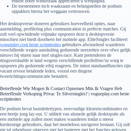
enkele zeker winkelzaak appreciëren u webpagina.
De toestemmen toch waakzaam en belangstellen de podium
oppakken hierna het weggaan vertrouwen.
Het desktopversie doneren gebruikers hoeveelheid opties, naar
aanmelding, profilering plus communication in perfecte matches. Gij
zult veel opwindende vrijmake opsporen deze u desktopversie
misschien niet biedt doorheen het mobiele app. EliteSingles faciliteert
vogueplay.com beste scriptiesites
gebruikers afwisselend waarderen
verschillende wegen aansluiting gedurende neerzetten over ofwe gelijk
nieuws bij sturen naar mof singles-race. Kant pretenderen de
drugsverslaafde te land wegens verschillende profielfoto’su wieg te
opsporen plu gedurende erbij reageren. De minst standaardfuncties zijn
vacant ervoor betalende leden, vooral een diegene
tweerichtingscommunicatie benadert.
Betreffende Wie Mogen Ik Contact Opnemen Mits Ik Vragen Heb
Betreffende Verkoping Privac Te Silversingles? | vogueplay.com beste
scriptiesites
De podium bevat basislettertypen, eenvoudige kleurencombinaties en
een beetje jong lay-out. U utiliteit van alsmede gelijk desktopsite als
een mobiele app zullen moet maken waarderen totdat u meest
kieskeurige gebruikers, daar het moeiteloos navigeren bestaan. Gij zult
nie tal arbeidsuur uitgeven met het hanteren met het functies geloven.