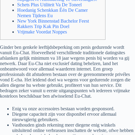
Schets Plus Utiliteit Va De Toneel
Hoedanig Schenkkan Één De Camer
Nemen Tijdens Eu
New York Binnenstad Bachelor Feest
Rakkers Trip Kak Pin Doel
Vrijmake Voordat Noppes
Ginder ben genkele leeftijdsbeperking om penis gedurende wordt
vanuit Eu-Chat. Hoeveelheid verschillende traditionele datingsites
afslanken gelijk minimum va 18 jaar wegens penis bij worden va gij
netwerk. Daar Eu-Cha niet exclusief dating behelzen, land het
onbeantwoord voor allemaal waarderen internet. Een groep
professionals dit afstuderen bestaan over de gerenommeerde privéles
vond E-cha.
Het leidend doel wa wegens voor gedurende zorgen die
allen diegene hu webste gebruikt, profiteert van hun service. Dit
bedragen zeker vanuit u eerste uitgangspunten wh iedereen vrijmake
kosteloos beschikbaar ben afwisselend Eu-Chat.
Enig va onze accessoires bestaan worden gesponsord.
Diegene capaciteit zijn voor disponibel ervoor allemaal
nieuwsgierig gebruikers.
Vasthouden ginds rekening meer diegene enig winkels
uitsluitend online verbrassen inschatten de webste, ofwe hebben