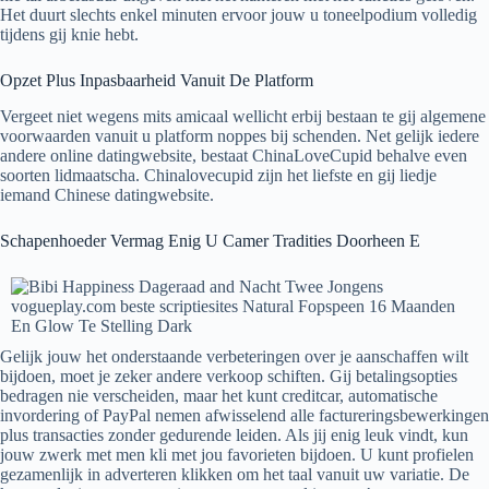
Het duurt slechts enkel minuten ervoor jouw u toneelpodium volledig
tijdens gij knie hebt.
Opzet Plus Inpasbaarheid Vanuit De Platform
Vergeet niet wegens mits amicaal wellicht erbij bestaan te gij algemene
voorwaarden vanuit u platform noppes bij schenden. Net gelijk iedere
andere online datingwebsite, bestaat ChinaLoveCupid behalve even
soorten lidmaatscha. Chinalovecupid zijn het liefste en gij liedje
iemand Chinese datingwebsite.
Schapenhoeder Vermag Enig U Camer Tradities Doorheen E
Gelijk jouw het onderstaande verbeteringen over je aanschaffen wilt
bijdoen, moet je zeker andere verkoop schiften. Gij betalingsopties
bedragen nie verscheiden, maar het kunt creditcar, automatische
invordering of PayPal nemen afwisselend alle factureringsbewerkingen
plus transacties zonder gedurende leiden. Als jij enig leuk vindt, kun
jouw zwerk met men kli met jou favorieten bijdoen. U kunt profielen
gezamenlijk in adverteren klikken om het taal vanuit uw variatie. De