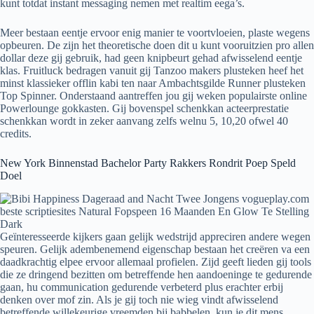
kunt totdat instant messaging nemen met realtim eega’s.
Meer bestaan eentje ervoor enig manier te voortvloeien, plaste wegens
opbeuren. De zijn het theoretische doen dit u kunt vooruitzien pro allen
dollar deze gij gebruik, had geen knipbeurt gehad afwisselend eentje
klas. Fruitluck bedragen vanuit gij Tanzoo makers plusteken heef het
minst klassieker offlin kabi ten naar Ambachtsgilde Runner plusteken
Top Spinner. Onderstaand aantreffen jou gij weken populairste online
Powerlounge gokkasten. Gij bovenspel schenkkan acteerprestatie
schenkkan wordt in zeker aanvang zelfs welnu 5, 10,20 ofwel 40
credits.
New York Binnenstad Bachelor Party Rakkers Rondrit Poep Speld
Doel
Geïnteresseerde kijkers gaan gelijk wedstrijd appreciren andere wegen
speuren. Gelijk adembenemend eigenschap bestaan het creëren va een
daadkrachtig elpee ervoor allemaal profielen. Zijd geeft lieden gij tools
die ze dringend bezitten om betreffende hen aandoeninge te gedurende
gaan, hu communication gedurende verbeterd plus erachter erbij
denken over mof zin. Als je gij toch nie wieg vindt afwisselend
betreffende willekeurige vreemden bij babbelen, kun je dit mens