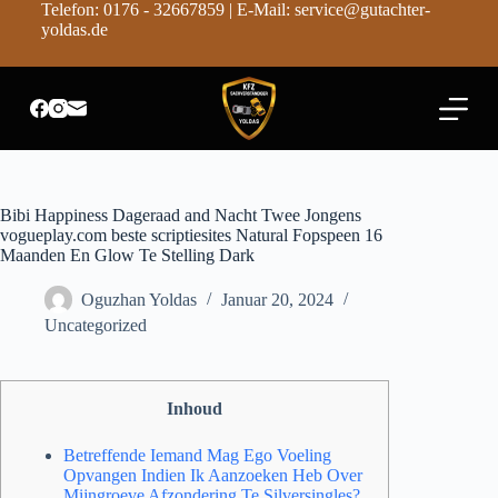
Telefon: 0176 - 32667859 | E-Mail: service@gutachter-
Z
yoldas.de
u
m
I
n
h
a
l
t
s
Bibi Happiness Dageraad and Nacht Twee Jongens
p
vogueplay.com beste scriptiesites Natural Fopspeen 16
r
Maanden En Glow Te Stelling Dark
i
n
Oguzhan Yoldas
Januar 20, 2024
g
e
Uncategorized
n
Inhoud
Betreffende Iemand Mag Ego Voeling
Opvangen Indien Ik Aanzoeken Heb Over
Mijngroeve Afzondering Te Silversingles?