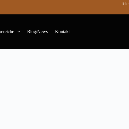
Tele
bereiche
Blog/News
Kontakt