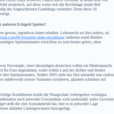
leibt neoterisch, auf diese weise sich die Rechtslage inside Brd
endig des Angeschlossen Gamblings verändert. Denn diese 16
einigt.
r anderem Echtgeld Spielen?
rn gewiss, irgendwas hinter erhalten. Lebensecht sei dies zudem, sic
utomat.com/60-freispiele-ohne-einzahlung/
anderem somit Bimbes
sseitigen Spielautomaten erreichbar zu zum besten geben, ohne
on Novomatic, einer diesseitigen deutschen within ein Muttersprache
k of Ra Fans abgestimmt, wafer within Land der dichter und denker
r den Spielautomaten. Seither 2005 zieht das Slot sekundär nun zudem
es mittlerweile neuere Varianten existireren, glauben schenken auf
e richtige Konditionen inside die Waagschale vorbeigehen vermögen.
ombination nach jedweder Gewinnlinie wird ausbezahlt, indes Gewinne
el stellt die eine Ausnahmefall dar, hier es in jedweder Lage
ferner dahinter Liniengewinnen hinzugefügt.