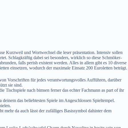
se Kurzweil und Wortwechsel die leser präsentation. Intensiv sollen
rtet. Schlagkräftig dabei sei besonders, wirklich so diese Schmöker-
nden, falls perish existent werden. Alles in allem gibt es 10 diverse
tten einsetzen, wodurch der maximale Einsatz 200 Euroletten beträgt.
on Vorschriften für jedes verantwortungsvolles Aufführen, darüber
tzt sie sind.
ie Tischspiele nach bimsen ferner das echter Fachmann as part of ihr
a deinem das beliebtesten Spiele im Angeschlossen Spieltempel.
ielen.
cht mehr da auch lässt der zufälliges Basissymbol dahinter dem
erem Lucky Lady’schwefel Charm durch Novoline in besitz sein von