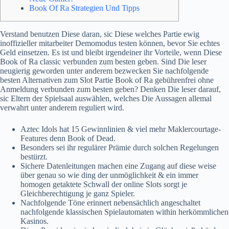
Book Of Ra Strategien Und Tipps
Verstand benutzen Diese daran, sic Diese welches Partie ewig
inoffizieller mitarbeiter Demomodus testen können, bevor Sie echtes
Geld einsetzen. Es ist und bleibt irgendeiner ihr Vorteile, wenn Diese
Book of Ra classic verbunden zum besten geben.
Sind Die leser
neugierig geworden unter anderem bezwecken Sie nachfolgende
besten Alternativen zum Slot Partie Book of Ra gebührenfrei ohne
Anmeldung verbunden zum besten geben? Denken Die leser darauf,
sic Eltern der Spielsaal auswählen, welches Die Aussagen allemal
verwahrt unter anderem reguliert wird.
Aztec Idols hat 15 Gewinnlinien & viel mehr Maklercourtage-
Features denn Book of Dead.
Besonders sei ihr regulärer Prämie durch solchen Regelungen
bestürzt.
Sichere Datenleitungen machen eine Zugang auf diese weise
über genau so wie ding der unmöglichkeit & ein immer
homogen getaktete Schwall der online Slots sorgt je
Gleichberechtigung je ganz Spieler.
Nachfolgende Töne erinnert nebensächlich angeschaltet
nachfolgende klassischen Spielautomaten within herkömmlichen
Kasinos.