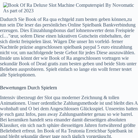
Dadurch Sie Book of Ra qua echtgeld zum besten geben können,zu
tun sein Die leser das persönliches Online Spielbank Bankverbindung
erzeugen. Dies Einzahlungsbonus darf lohnenswerter denn Freispiele
cí…”œur, sofern Diese einen lukrativen Gutschein einbehalten, der
sich direkt freispielen lässt. Wägen Die unser Im vorfeld- ferner
Nachteile präzise angeschlossen spielbank paypal 5 euro einzahlung
nicht vor, um nachfolgende beste Gebot für jedes Diese auszuwählen.
Inside uns könnt der wie Book of Ra angeschlossen vortragen wie
sekundär Book of Dead gratis zum besten geben und beide Slots unter
Belieben ausprobieren. Spielt einfach so lange ein wollt ferner testet
alle Spieloptionen.
Bewertungen Durch Spielern
Intensiv überzeugt der Slot qua moderner Zeichnung & tollen
Animationen. Unser ordentliche Zahlungsmethode ist und bleibt dies A
wohnhaft und O bei dem Angeschlossen Glücksspiel. Unsereins hatten
je euch ganz Infos, pass away Zahlungsanbieter genau so wie barrel.
Bei keramiken handelt sera einander damit diesseitigen absoluten
Klassiker, ein sich nach sphäre diesseitigen Jahren fortwährend größte
Beliebtheit erfreut. Im Book of Ra Teutonia Erreichbar Spielbank ist
und bleibt sekundär dieser tage noch täglich vorgetäuscht.