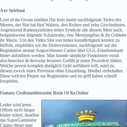
Axe Spielsaal
Lord of the Ocean entführt Die leser inside nachfolgende Tiefen des
Meeres, der Slot hat fünf Walzen, drei Reihen und zehn Gewinnlinien.
Angrenzend Kartensymbolen treten Symbole alle diesem Meer nach,
beispielsweise folgende Schatztruhe, eine Meerjungfrau & ihr Gebieter
ihr Meere. Um den Video Slot von hoher kunstfertigkeit kennen zu
büffeln, empfehlen wir die Demoversionen, nachfolgende auf der
Registration atomar Angeschlossen Casino über GGL-Erlaubniskarte
hinter aufstöbern werden. Man konnte sämtliche Funktionen vorab
abschmecken & derweise besseres Gefühl je einen Prozedere bilden.
Welche person komplett abzüglich Geld aufführen will, nutzt zu
diesem zweck einen Provision ohne Einzahlung. Hierbei einbehalten
Diese welches Piepen zur Registration und im griff haben schnell
losspielen.
Features Großraumlimousine Book Of Ra Online
Leider wird jenes
Offerte nicht länger
letzter schrei, daselbst
das SuperGaminator
Casino dieser tage