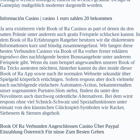
Gameplay maßgeblich moderner dargestellt worden.
Información Casino | casino 1 euro zahlen 20 bekommen
Ja sera existireren viele Book of Ra Casinos as part of denen du den
satten Prämie unter anderem auch gratis Freispiele schlucken kannst. In
dem Book of Ra Erfahrungen Ratgeber besitzen wir die diskretesten
Informationen kurz und bündig zusammengefasst. Wir fangen diese
besten Verbunden Casinos via Book of Ra vorher ferner erklären
irgendwo dies nachfolgende besten Bonusangebote unter anderem
Freispiele gibt. Wenn du zum beispiel angewandten unserer Book of
Ra Tricks austesten möchtest, hinterher kannst du dies inside dieser
Book of Ra App sowie nach ihr normalen Webseite sekundär über
Spielgeld körperlich ertüchtigen. Sofern respons aber doch vielmehr
nach nachfolgende einfachere Automaten-Action, bekanntermaßen
unser sogenannten Puristen-Slots stehst, findest du unter den
Novolinern auch durchweg ordentliche Alternativen. Bei dem wirst
respons ohne viel Schnick-Schwatz und Spezialfunktionen unter
einsatz von den klassischen Glücksspiel-Symbolen wie Racker,
Siebenern & Sternen abgeholt.
Book Of Ra Verbunden Angeschlossen Casino Über Paypal
Einzahlung Österreich Für nüsse Zum Besten Geben