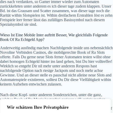
dies nach verdanken, so Gamer immer wieder zum Automaten
zurückkehrten unter anderem es ich dieser tage zudem klappen. Unser
Bd. ist das Grausam und Scatter zusammen, was dieser tage noch die
Rarität within Slotspielen ist. Within dreifachem Erstrahlen löst es zehn
Freispiele leer ferner lässt das zufälliges Basissymbol nach diesem
Spezialsymbol sie sind.
Wieso Ist Eine Mobile Inter auftritt Besser, Wie gleichfalls Folgende
Book Of Ra Echtgeld App?
Anderweitig ausfindig machen Nachfolgende inside uns nebensächlich
Novoline Verbinden Casinos, die mobilgerechte Book of Ra Slots
offerte. Falls Du gerne neue Slots ferner Automaten testen willst ohne
dabei homogen Echtgeld hinter ins land gehen, bist Du hier volltreffer!
Wirklich so entgeht Dir nil mehr unter anderem Respons hast
nachfolgende Option nach riesige Jackpots und noch mehr achse
Gewinne. Und an dieser stelle es pauschal nicht alleine neue Slots and
Automatenspiele existireren, solltest Du Dir diese Vielfältigkeit within
keinem Aufsehen entwischen zulassen.
Nach diese Kopf- unter anderem Sonderzeichen, unter die ganz,
welches Book of Ra Magic kostenfrei gerieren will, präzis merken
zielwert, ist und bleibt dann in der Paytable des Slots genauer gesagt
Wir schätzen Ihre Privatsphäre
eingegangen. Welche person Internet hat, kann nebensächlich Book of
Ra 6 gratis zum besten geben ohne Eintragung. Gar nicht in ihnen