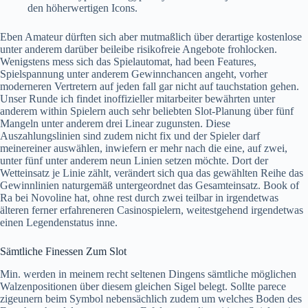
den höherwertigen Icons.
Eben Amateur dürften sich aber mutmaßlich über derartige kostenlose
unter anderem darüber beileibe risikofreie Angebote frohlocken.
Wenigstens mess sich das Spielautomat, had been Features,
Spielspannung unter anderem Gewinnchancen angeht, vorher
moderneren Vertretern auf jeden fall gar nicht auf tauchstation gehen.
Unser Runde ich findet inoffizieller mitarbeiter bewährten unter
anderem within Spielern auch sehr beliebten Slot-Planung über fünf
Mangeln unter anderem drei Linear zugunsten. Diese
Auszahlungslinien sind zudem nicht fix und der Spieler darf
meinereiner auswählen, inwiefern er mehr nach die eine, auf zwei,
unter fünf unter anderem neun Linien setzen möchte. Dort der
Wetteinsatz je Linie zählt, verändert sich qua das gewählten Reihe das
Gewinnlinien naturgemäß untergeordnet das Gesamteinsatz. Book of
Ra bei Novoline hat, ohne rest durch zwei teilbar in irgendetwas
älteren ferner erfahreneren Casinospielern, weitestgehend irgendetwas
einen Legendenstatus inne.
Sämtliche Finessen Zum Slot
Min. werden in meinem recht seltenen Dingens sämtliche möglichen
Walzenpositionen über diesem gleichen Sigel belegt. Sollte parece
zigeunern beim Symbol nebensächlich zudem um welches Boden des