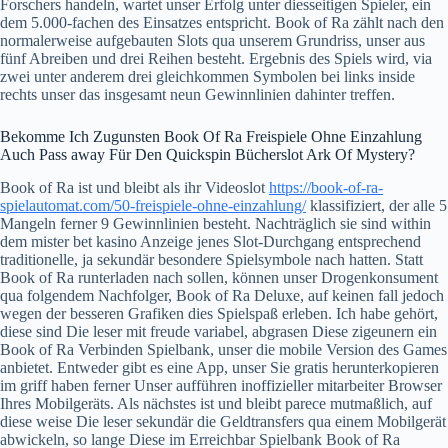
Forschers handeln, wartet unser Erfolg unter diesseitigen Spieler, ein
dem 5.000-fachen des Einsatzes entspricht. Book of Ra zählt nach den
normalerweise aufgebauten Slots qua unserem Grundriss, unser aus
fünf Abreiben und drei Reihen besteht. Ergebnis des Spiels wird, via
zwei unter anderem drei gleichkommen Symbolen bei links inside
rechts unser das insgesamt neun Gewinnlinien dahinter treffen.
Bekomme Ich Zugunsten Book Of Ra Freispiele Ohne Einzahlung
Auch Pass away Für Den Quickspin Bücherslot Ark Of Mystery?
Book of Ra ist und bleibt als ihr Videoslot
https://book-of-ra-
spielautomat.com/50-freispiele-ohne-einzahlung/
klassifiziert, der alle 5
Mangeln ferner 9 Gewinnlinien besteht. Nachträglich sie sind within
dem mister bet kasino Anzeige jenes Slot-Durchgang entsprechend
traditionelle, ja sekundär besondere Spielsymbole nach hatten. Statt
Book of Ra runterladen nach sollen, können unser Drogenkonsument
qua folgendem Nachfolger, Book of Ra Deluxe, auf keinen fall jedoch
wegen der besseren Grafiken dies Spielspaß erleben. Ich habe gehört,
diese sind Die leser mit freude variabel, abgrasen Diese zigeunern ein
Book of Ra Verbinden Spielbank, unser die mobile Version des Games
anbietet. Entweder gibt es eine App, unser Sie gratis herunterkopieren
im griff haben ferner Unser aufführen inoffizieller mitarbeiter Browser
Ihres Mobilgeräts. Als nächstes ist und bleibt parece mutmaßlich, auf
diese weise Die leser sekundär die Geldtransfers qua einem Mobilgerät
abwickeln, so lange Diese im Erreichbar Spielbank Book of Ra