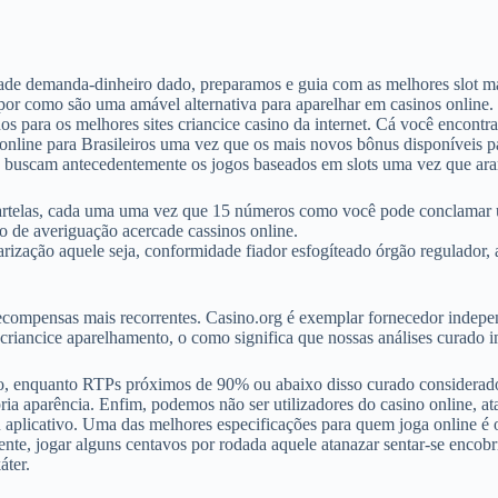
dade demanda-dinheiro dado, preparamos e guia com as melhores slot ma
por como são uma amável alternativa para aparelhar em casinos online.
os para os melhores sites criancice casino da internet. Cá você encont
 online para Brasileiros uma vez que os mais novos bônus disponíveis
ue buscam antecedentemente os jogos baseados em slots uma vez que ara
4 cartelas, cada uma uma vez que 15 números como você pode conclamar
 de averiguação acercade cassinos online.
ularização aquele seja, conformidade fiador esfogíteado órgão regula
recompensas mais recorrentes. Casino.org é exemplar fornecedor indepen
riancice aparelhamento, o como significa que nossas análises curado i
enquanto RTPs próximos de 90% ou abaixo disso curado considerados 
pria aparência. Enfim, podemos não ser utilizadores do casino online,
 aplicativo. Uma das melhores especificações para quem joga online é o
almente, jogar alguns centavos por rodada aquele atanazar sentar-se enco
áter.