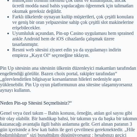
Bahisçinin ofisinin menüsü çok basit ve kullanışlıdır, ancak
ücretli modda nasıl bahis yapılacağını öğrenmek için talimatları
okumak gereksiz değildir.
Farklı ülkelerde oynayan kulüp müşterileri, çok çeşitli konulara
ve geniş bir oran yelpazesine sahip çok çeşitli slot makinelerine
erişebilecekler.
Uyumluluk açısından, Pin-up Casino uygulaması hem sprained
ankle Android hem de iOS cihazlarda çalışmak üzere
tasarlanmıştır.
Resmi web sitesini ziyaret edin ya da uygulamayı indirin
empieza „Kayıt Ol“ seçeneğine tıklayın.
Pin Up sitesinin ana sitesinin ülkenin düzenleyici makamları tarafından
engellendiği görülür. Bazen choix portal, rakipler tarafından“
„görevlendirilen bilgisayar korsanlarının hileleri nedeniyle aşırı
yüklenebilir. Pin Up oyun platformunun ana sitesine ulaşamıyorsanız
aynayı kullanın.
Neden Pin-up Sitesini Seçmelisiniz?“
Genel veya özel takım – Bahis konusu, örneğin, atılan gol sayısı gibi
bir olay olabilir. Bir handikap bahsi, bir takımın ya da başka bir takımın
kazanacağı avantajla ilgili bahis anlamına gelir. Geri alınan paranın 3
gün içerisinde a few katı bahis ile geri çevrilmesi gerekmektedir. „Hile
bağımlılığının“ sizi bunalttığını düşünüyorsanız : hesabınızı geçici