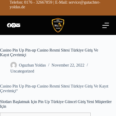
Telefon: 0176 - 32667859 | E-Mail: service@gutachter-
Z
yoldas.de
u
m
I
n
h
a
l
t
s
Casino Pin Up Pin-up Casino Resmi Sitesi Türkiye Giriş Ve
p
Kayıt Çevrimiçi
r
i
Oguzhan Yoldas
November 22, 2022
n
g
Uncategorized
e
n
Casino Pin Up Pin-up Casino Resmi Sitesi Türkiye Giriş Ve Kayıt
Çevrimiçi“
Slotları Başlatmak Için Pin Up Türkiye Güncel Giriş Yeni Müşteriler
Için