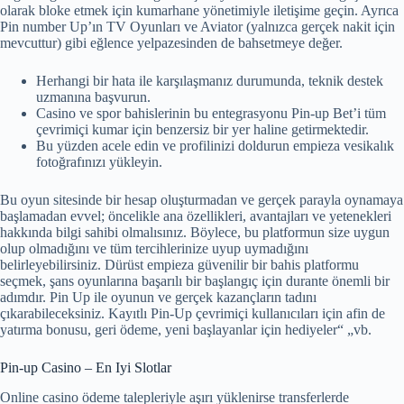
olarak bloke etmek için kumarhane yönetimiyle iletişime geçin. Ayrıca
Pin number Up’ın TV Oyunları ve Aviator (yalnızca gerçek nakit için
mevcuttur) gibi eğlence yelpazesinden de bahsetmeye değer.
Herhangi bir hata ile karşılaşmanız durumunda, teknik destek
uzmanına başvurun.
Casino ve spor bahislerinin bu entegrasyonu Pin-up Bet’i tüm
çevrimiçi kumar için benzersiz bir yer haline getirmektedir.
Bu yüzden acele edin ve profilinizi doldurun empieza vesikalık
fotoğrafınızı yükleyin.
Bu oyun sitesinde bir hesap oluşturmadan ve gerçek parayla oynamaya
başlamadan evvel; öncelikle ana özellikleri, avantajları ve yetenekleri
hakkında bilgi sahibi olmalısınız. Böylece, bu platformun size uygun
olup olmadığını ve tüm tercihlerinize uyup uymadığını
belirleyebilirsiniz. Dürüst empieza güvenilir bir bahis platformu
seçmek, şans oyunlarına başarılı bir başlangıç ​​için durante önemli bir
adımdır. Pin Up ile oyunun ve gerçek kazançların tadını
çıkarabileceksiniz. Kayıtlı Pin-Up çevrimiçi kullanıcıları için afin de
yatırma bonusu, geri ödeme, yeni başlayanlar için hediyeler“ „vb.
Pin-up Casino – En Iyi Slotlar
Online casino ödeme talepleriyle aşırı yüklenirse transferlerde