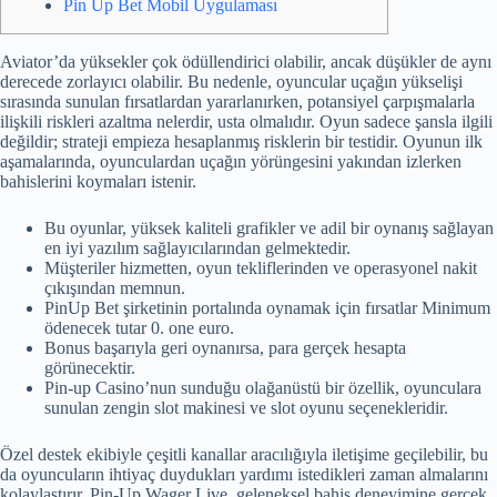
Pin Up Bet Mobil Uygulaması
Aviator’da yüksekler çok ödüllendirici olabilir, ancak düşükler de aynı
derecede zorlayıcı olabilir. Bu nedenle, oyuncular uçağın yükselişi
sırasında sunulan fırsatlardan yararlanırken, potansiyel çarpışmalarla
ilişkili riskleri azaltma nelerdir, usta olmalıdır. Oyun sadece şansla ilgili
değildir; strateji empieza hesaplanmış risklerin bir testidir. Oyunun ilk
aşamalarında, oyunculardan uçağın yörüngesini yakından izlerken
bahislerini koymaları istenir.
Bu oyunlar, yüksek kaliteli grafikler ve adil bir oynanış sağlayan
en iyi yazılım sağlayıcılarından gelmektedir.
Müşteriler hizmetten, oyun tekliflerinden ve operasyonel nakit
çıkışından memnun.
PinUp Bet şirketinin portalında oynamak için fırsatlar Minimum
ödenecek tutar 0. one euro.
Bonus başarıyla geri oynanırsa, para gerçek hesapta
görünecektir.
Pin-up Casino’nun sunduğu olağanüstü bir özellik, oyunculara
sunulan zengin slot makinesi ve slot oyunu seçenekleridir.
Özel destek ekibiyle çeşitli kanallar aracılığıyla iletişime geçilebilir, bu
da oyuncuların ihtiyaç duydukları yardımı istedikleri zaman almalarını
kolaylaştırır. Pin-Up Wager Live, geleneksel bahis deneyimine gerçek