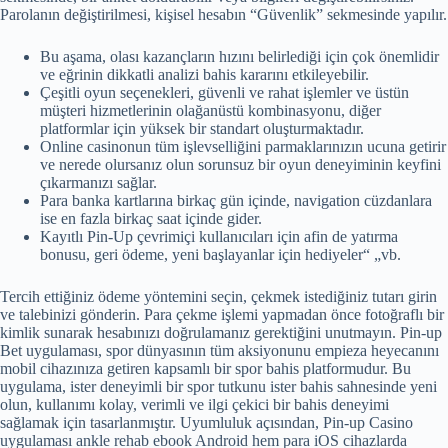
Parolanın değiştirilmesi, kişisel hesabın “Güvenlik” sekmesinde yapılır.
Bu aşama, olası kazançların hızını belirlediği için çok önemlidir
ve eğrinin dikkatli analizi bahis kararını etkileyebilir.
Çeşitli oyun seçenekleri, güvenli ve rahat işlemler ve üstün
müşteri hizmetlerinin olağanüstü kombinasyonu, diğer
platformlar için yüksek bir standart oluşturmaktadır.
Online casinonun tüm işlevselliğini parmaklarınızın ucuna getirir
ve nerede olursanız olun sorunsuz bir oyun deneyiminin keyfini
çıkarmanızı sağlar.
Para banka kartlarına birkaç gün içinde, navigation cüzdanlara
ise en fazla birkaç saat içinde gider.
Kayıtlı Pin-Up çevrimiçi kullanıcıları için afin de yatırma
bonusu, geri ödeme, yeni başlayanlar için hediyeler“ „vb.
Tercih ettiğiniz ödeme yöntemini seçin, çekmek istediğiniz tutarı girin
ve talebinizi gönderin. Para çekme işlemi yapmadan önce fotoğraflı bir
kimlik sunarak hesabınızı doğrulamanız gerektiğini unutmayın. Pin-up
Bet uygulaması, spor dünyasının tüm aksiyonunu empieza heyecanını
mobil cihazınıza getiren kapsamlı bir spor bahis platformudur. Bu
uygulama, ister deneyimli bir spor tutkunu ister bahis sahnesinde yeni
olun, kullanımı kolay, verimli ve ilgi çekici bir bahis deneyimi
sağlamak için tasarlanmıştır. Uyumluluk açısından, Pin-up Casino
uygulaması ankle rehab ebook Android hem para iOS cihazlarda