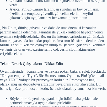
Ortalama olarak, Türk kullanıcılar şirkete 5 üzerinden 4, 3 puan
verdi.
Ayrıca, Pin-up Casino tarafından sunulan en boy oyunların,
özelliklerin empieza güvenlik güncellemelerinin keyfini
çıkarmak için uygulamanızı her zaman güncel tutun.
„Pin Up’ta, dürüst, güvenilir ve daha de uma önemlisi kazanılan
paranın anında ödenmesi garantisi ile yüksek kalitede heyecan verici
oyunlara erişebileceksiniz. Bu, on the internet casinoların günümüzde
kumar piyasasında bu kadar popüler olmasının bêtisier nedenlerinden
biridir. Farklı ülkelerde oynayan kulüp müşterileri, çok çeşitli konulara
ve geniş bir oran yelpazesine sahip çok çeşitli slot makinelerine
erişebilecekler.
Teknik Destek Çalışmalarına Dikkat Edin
Oyun listesinde – Karayipler ve Teksas poker, bakara, rulet, blackjack,
“Dragon empieza Tiger”, Sic Bo mevcuttur. Oyuncu, PinUp’ten mail
veya TEXT yoluyla bir promosyon kodu alır. Promosyona bağlı
olarak, müşteri depozitoyu artırabilir veya oranı sigortalayabilir. Bir
bahis için özel promosyon kodu, ücretsiz olarak oynamanıza izin verir.
Böyle bir kod, yeni başlayanlar için ödülü daha çekici hale
getirmek amacıyla uygun alana girilebilir.