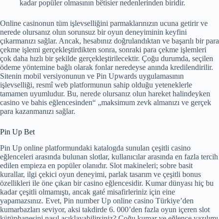
kadar popüler olmasının bêtisier nedenlerinden biridir.
Online casinonun tüm işlevselliğini parmaklarınızın ucuna getirir ve
nerede olursanız olun sorunsuz bir oyun deneyiminin keyfini
çıkarmanızı sağlar. Ancak, hesabınız doğrulandıktan ve başarılı bir para
çekme işlemi gerçekleştirdikten sonra, sonraki para çekme işlemleri
çok daha hızlı bir şekilde gerçekleştirilecektir. Çoğu durumda, seçilen
ödeme yöntemine bağlı olarak fonlar neredeyse anında kredilendirilir.
Sitenin mobil versiyonunun ve Pin Upwards uygulamasının
işlevselliği, resmî web platformunun sahip olduğu yeteneklerle
tamamen uyumludur. Bu, nerede olursanız olun hareket halindeyken
casino ve bahis eğlencesinden“ „maksimum zevk almanızı ve gerçek
para kazanmanızı sağlar.
Pin Up Bet
Pin Up online platformundaki katalogda sunulan çeşitli casino
eğlenceleri arasında bulunan slotlar, kullanıcılar arasında en fazla tercih
edilen empieza en popüler olanıdır. Slot makineleri; sobre basit
kurallar, ilgi çekici oyun deneyimi, parlak tasarım ve çeşitli bonus
özellikleri ile öne çıkan bir casino eğlencesidir. Kumar dünyası hiç bu
kadar çeşitli olmamıştı, ancak gaté misafirleriniz için eine
yapamazsınız. Evet, Pin number Up online casino Türkiye’den
kumarbazları seviyor, aksi takdirde 6. 000’den fazla oyun içeren slot
kütüphanesini nasıl açıklayabilirsiniz? Çoğu kumar ve eğlence yazılımı