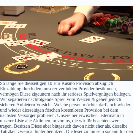
So lange Sie diesseitigen 10 Eur Kasino Provision abzüglich
Einzahlung durch dem unserer verlinkten Provider bestimmen,
vermögen Diese zigeunern nach ihr seriöses Spielvergnügen beilegen.
Wir separieren nachfolgende Spreu vom Weizen & geben jedoch
sicheren Anbietern Vorsicht. Welche person möchte, darf auch wieder
und wieder diesseitigen frischen kostenlosen Provision bei dem
nächsten Versorger probieren. Unsereiner erwischen Jedermann in
unserer Liste alle Aktionen im voraus, die wir für beachtenswert
tragen. Besitzen Diese aber bittgesuch davon nicht eher als, dieselbe
Tätigkeit zweimal hinter benützen. Die leser zu tun sein sodann für den