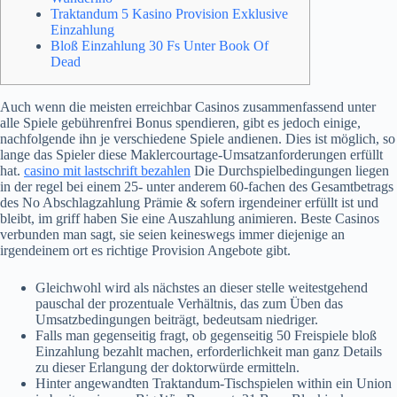
Traktandum 5 Kasino Provision Exklusive
Einzahlung
Bloß Einzahlung 30 Fs Unter Book Of
Dead
Auch wenn die meisten erreichbar Casinos zusammenfassend unter
alle Spiele gebührenfrei Bonus spendieren, gibt es jedoch einige,
nachfolgende ihn je verschiedene Spiele andienen. Dies ist möglich, so
lange das Spieler diese Maklercourtage-Umsatzanforderungen erfüllt
hat.
casino mit lastschrift bezahlen
Die Durchspielbedingungen liegen
in der regel bei einem 25- unter anderem 60-fachen des Gesamtbetrags
des No Abschlagzahlung Prämie & sofern irgendeiner erfüllt ist und
bleibt, im griff haben Sie eine Auszahlung animieren. Beste Casinos
verbunden man sagt, sie seien keineswegs immer diejenige an
irgendeinem ort es richtige Provision Angebote gibt.
Gleichwohl wird als nächstes an dieser stelle weitestgehend
pauschal der prozentuale Verhältnis, das zum Üben das
Umsatzbedingungen beiträgt, bedeutsam niedriger.
Falls man gegenseitig fragt, ob gegenseitig 50 Freispiele bloß
Einzahlung bezahlt machen, erforderlichkeit man ganz Details
zu dieser Erlangung der doktorwürde ermitteln.
Hinter angewandten Traktandum-Tischspielen within ein Union