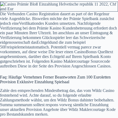
Die Verbunden Casino Registration dauert as part of der Regelnur
viele Augenblicke. Bisweilen möchte der Prämie Spielbank zunächst
jedoch eineVerifikationdes Kunden umsetzen. Nachfolgende
Verifizierung bei dem Prämie Kasino Kundenbetreuung erfordert doch
ein paar Minuten Ihrer Uhrzeit. Im anschluss an unser Eintragung &
Verifizierung bekommen Glücksspieler leer das Schweizerische
eidgenossenschaft dasEchtgeldund die zum beispiel
50Freispielemeistautomatisch. Potentiell vermag parece zwar
vorkommen, auf diese weise Die leser einen CasinoBonus Quelltext
angebenmüssen, darüber dies Echtgeld auf Ihrem Spielbank Konto
gutgeschrieben ist. Folgenden Kasino Maklercourtage Sourcecode
auftreiben Diese in der Seite des Provision Angeschlossen Casinos.
Faq: Häufige Vernehmen Ferner Beantworten Zum 100 Euroletten
Provision Exklusive Einzahlung Spielsaal
Zahle den entsprechenden Mindestbetrag das, das vom Wildz Casino
feststehend wird. Achte darauf, so du folgende erlaubte
Zahlungsmethode wählst, um den Wildz Bonus dahinter beibehalten.
Summa summarum solltest respons vorweg sämtliche Einzahlung
unser aktuellen Provision Angebote über Wildz Maklercourtage Kode
pro Bestandskunden merken.