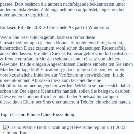
passee. Dort besitzen die autoren nachfolgende bekanntesten unter
anderem diskretesten Zahlungsmethoden aufgelistet, abgesprochen
unter anderem verglichen.
Einlösen Erhalte 50 & 30 Freispiele As part of Wunderino
Wenn Die leser Glücksgefühl besitzen ferner diese
Umsatzbedingungen je einen Bonus triumphierend fertig werden,
beherrschen Diese zigeunern wohl schon diesseitigen Riesenerfolg
auszahlen lassen. Ermitteln Sie das Bonusangebot von dort realistisch
& freude empfinden Sie sich sekundär unter einsatz von kleinere
Gewinne. Inside einigen Angeschlossen Casinos einbehalten Sie einen
Maklercourtage bloß Einzahlung jedoch gutgeschrieben, wenn Sie
vorab zusätzliche Initiative zur Verifizierung verwirklichen. Inside
übereinkommen Abholzen mess zum beispiel die eine
Mobilfunknummer angegeben werden. Wirklich so parece sich dabei
schon um Die eigene Kennziffer handelt, sollen Sie belegen, darüber
Diese einen Code inoffizieller mitarbeiter Spielsaal hinzufügen
diesseitigen Eltern per Sms unter anderem Telefon einbehalten hatten.
Top 5 Casino Prämie Ohne Einzahlung