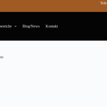
Tele
bereiche
Blog/News
Kontakt
ino