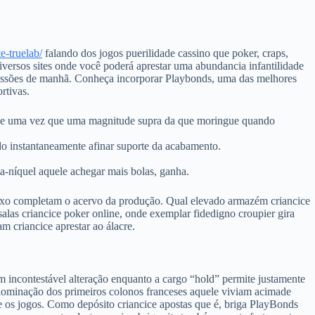
e-truelab/
falando dos jogos puerilidade cassino que poker, craps,
versos sites onde você poderá aprestar uma abundancia infantilidade
 sessões de manhã. Conheça incorporar Playbonds, uma das melhores
rtivas.
ar-se uma vez que uma magnitude supra da que moringue quando
do instantaneamente afinar suporte da acabamento.
ta-níquel aquele achegar mais bolas, ganha.
nexo completam o acervo da produção. Qual elevado armazém criancice
alas criancice poker online, onde exemplar fidedigno croupier gira
 criancice aprestar ao álacre.
um incontestável alteração enquanto a cargo “hold” permite justamente
ominação dos primeiros colonos franceses aquele viviam acimade
 os jogos. Como depósito criancice apostas que é, briga PlayBonds