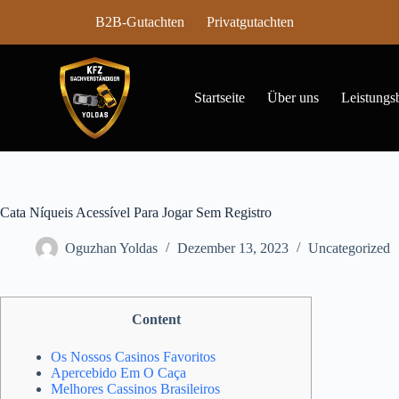
Z
B2B-Gutachten
Privatgutachten
u
m
I
n
h
Startseite
Über uns
Leistungs
a
l
t
s
p
r
i
Cata Níqueis Acessível Para Jogar Sem Registro
n
g
Oguzhan Yoldas
Dezember 13, 2023
Uncategorized
e
n
Content
Os Nossos Casinos Favoritos
Apercebido Em O Caça
Melhores Cassinos Brasileiros