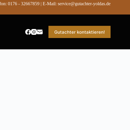
fon: 0176 - 32667859 | E-Mail: service@gutachter-yoldas.de
Gutachter kontaktieren!