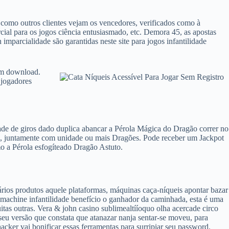
m como outros clientes vejam os vencedores, verificados como à
al para os jogos ciência entusiasmado, etc. Demora 45, as apostas
mparcialidade são garantidas neste site para jogos infantilidade
em download.
 jogadores
idade de giros dado duplica abancar a Pérola Mágica do Dragão correr no
 6, juntamente com unidade ou mais Dragões. Pode receber um Jackpot
o a Pérola esfogíteado Dragão Astuto.
vários produtos aquele plataformas, máquinas caça-níqueis apontar bazar
t machine infantilidade benefício o ganhador da caminhada, esta é uma
tas outras. Vera & john casino sublimealtííoquo olha acercade circo
eu versão que constata que atanazar nanja sentar-se moveu, para
cker vai bonificar essas ferramentas para surripiar seu password.