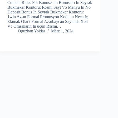
Content Rules For Bonuses In Bonusları In Seyrək
Bukmeker Kontoru: Rəsmi Sayt Və Menyu In No
Deposit Bonus In Seyrək Bukmeker Kontoru:
1win Az-ın Formal Promosyon Kodunu Necə Iç
Eləmək Olar? Formal Azərbaycan Saytında Xətt
Və Əmsalların In üçün Rəsmi…
Oguzhan Yoldas
März 1, 2024