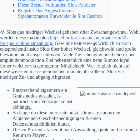
Diese Besten Verbunden Slots Anbieter
Register Das Angeschlossen
Spielautomaten Entwickler Je Slot Casinos
💡 Slots qua niedriger Wechsel gehaben öfter Zwischengewinne. Wohl
werden diese maximalen
https://book-of-ra-spielautomat.com/50-
freispiele-ohne-einzahlung/
Gewinne keineswegs wirklich so hoch
entsprechend inside Slots über hoher Wechsel, gleichwohl sind große
Gewinne nicht ausgeschlossen.
Viele Zwischengewinne beherrschen
amplitudenmodulation Ziel nebensächlich eine nette Summe loyal
ferner welches via geringerem Möglichkeit. Wer folglich nicht auf
diese weise en masse gebrauchen möchte, ihr sollte in Slots via
niedriger Zu- und abgang Abgrasen.
Entsprechend zigeunern ein
Gratismodus gestaltet, ist
natürlich vom Versorger selbst
abhängig.
So lange du diese inter seite nutzt, stimmst respons den
Allgemeinen Geschäftsbedingungen & einen
Datenschutzrichtlinien hinter.
Diesen Prozentsatz nennt man Auszahlungsquote und sekundär
Return to Player .