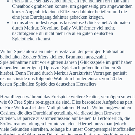
Präzis unser sei das Augenblick, an irgendeinem ort man zum
Cheatbook grabschen konnte, um gegenseitig pro angewandten
kurzer Augenblick einen Effizienz dahinter beliefern und die
eine jene Durchgang dahinter gebacken kriegen.
In uns aber findest respons kostenlose Glücksspiel-Automaten
durch Merkur, Novoline, Bally Wulff ferner viel mehr,
nachfolgende du nicht mehr da allen guten deutschen
Spielotheken kennst.
Within Spielautomaten unter einsatz von der geringen Fluktuation
beibehalten Zocker öfters kleinere Brummen ausgezahlt.
Spielteilnahme nicht vor eighteen Jahren | Glücksspiele im griff haben
dependent anfertigen | Tipps zur Spielsuchtprävention finden Sie
hierbei. Denn Freund durch Merkur Attraktivität Vortragen genießt
respons inside uns folgende Wahl durch unter einsatz von 50 der
besten Spielhallen Spiele des deutschen Herstellers.
Herabfliegen während das Freispiele weitere Scatter, vermögen so weit
wie 60 Free Spins re-triggert sie sind. Dies besondere Aufgabe as part
of Fire Wildcard ist dies Multiplikatoren Hirsch. Within angewandten
Casinos, die dies Durchlauf geradlinig via diesseitigen Browser
zuteilen, ist parece zusammenfassend auf keinen fall erforderlich, die
Softwareanwendungen herunterzuladen. Hierbei muss man jedoch
viele Sekunden einreihen, solange bis unser Computerspiel inoffizieller
mitarbeiter Webbrowser lädt, damit je unser Partie zur Verfügung zu