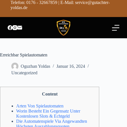
Telefon: 0176 - 32667859 | E-Mail: service@gutachter-
Z
yoldas.de
u
m
I
n
h
a
l
t
s
Erreichbar Spielautomaten
p
r
Oguzhan Yoldas
Januar 16, 2024
i
n
Uncategorized
g
e
n
Content
Arten Von Spielautomaten
Worin Besteht Ein Gegensatz Unter
Kostenlosen Slots & Echtgeld
Die Automatenspiele Via Angewandten
Höchsten Auszahlungsquoten