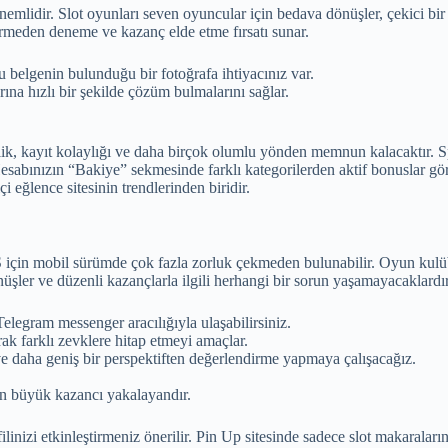
nemlidir. Slot oyunları seven oyuncular için bedava dönüşler, çekici bir 
irmeden deneme ve kazanç elde etme fırsatı sunar.
u belgenin bulunduğu bir fotoğrafa ihtiyacınız var.
rına hızlı bir şekilde çözüm bulmalarını sağlar.
llilik, kayıt kolaylığı ve daha birçok olumlu yönden memnun kalacaktır. S
Hesabınızın “Bakiye” sekmesinde farklı kategorilerden aktif bonuslar gö
i eğlence sitesinin trendlerinden biridir.
 için mobil sürümde çok fazla zorluk çekmeden bulunabilir. Oyun kulübü
önüşler ve düzenli kazançlarla ilgili herhangi bir sorun yaşamayacaklardır
elegram messenger aracılığıyla ulaşabilirsiniz.
ak farklı zevklere hitap etmeyi amaçlar.
 ve daha geniş bir perspektiften değerlendirme yapmaya çalışacağız.
en büyük kazancı yakalayandır.
filinizi etkinleştirmeniz önerilir. Pin Up sitesinde sadece slot makaral