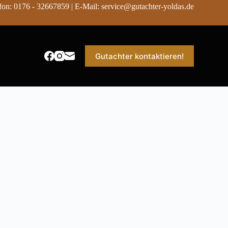
fon: 0176 - 32667859 | E-Mail: service@gutachter-yoldas.de
Gutachter kontaktieren!