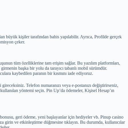
 büyük kişiler tarafından bahis yapılabilir. Ayrıca, Profilde gerçek
komisyon çeker.
şunun tüm özelliklerine tam erişim sağlar. Bu yazılım platformları,
n girmenin başka bir yolu da tarayıcı tabanlı mobil sürümdür.
ulara kaybedilen paranın bir kısmını iade ediyoruz.
 gireceksiniz. Telefon numaranızı veya e-postanızı değiştirirseniz,
ken kullanılan yöntemi seçin. Pin Up’da ödemeler, Kişisel Hesap’ın
ma bonusu, geri ödeme, yeni başlayanlar için hediyeler vb. Pinup casino
za girin ve etkinleştirme düğmesine tıklayın. Bu durumda, kullanıcılar
değer.