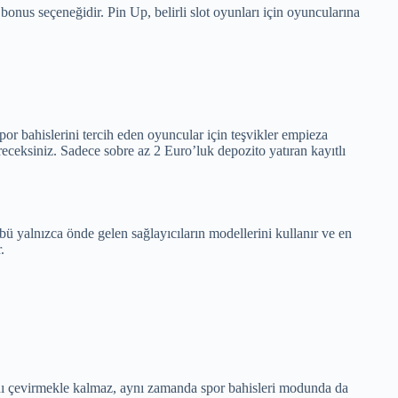
bonus seçeneğidir. Pin Up, belirli slot oyunları için oyuncularına
por bahislerini tercih eden oyuncular için teşvikler empieza
receksiniz. Sadece sobre az 2 Euro’luk depozito yatıran kayıtlı
 yalnızca önde gelen sağlayıcıların modellerini kullanır ve en
.
arını çevirmekle kalmaz, aynı zamanda spor bahisleri modunda da