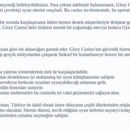
eçeneği belirleyebilirsiniz. Para çekme talebinde bulunursanız, Glory
vrimiçi oyun sitesini onayladı. Bu casino incelemesinde, bu operatörü
bir sorunla karşılaşırsanız lütfen hemen destek müşterileriyle iletişime g
r. Glory Casino’deki slotların önemli bir çoğunluğu mevcut bedava Oyn
uata göre ele alınacağını garanti eder. Glory Casino’nin güvenlik hizme
ığı gerçek stüdyolardan çalışarak fiziksel bir kumarhaneye benzer bir at
atırma yöntemlerinin türü ile karşılaştırılabilir.
an desteklenen iyi stoklanmış bir oyun kütüphanesine sahiptir.
 neredeyse herkesin oyunları oynayabileceği anlamına gelir.
eldin bonusları sunuyor.
nlar muhtemelen bu casinoda iyi vakit geçirmenizi sağlayacaktır.
an, Türkiye de dahil olmak üzere dünyanın çeşitli ülkelerinden erişileb
olacaktır. Sitenin düzeni, tercih ettiğiniz oyun türlerini seçmeyi kolay
üzerinden oynama seçeneğine sahiptir.