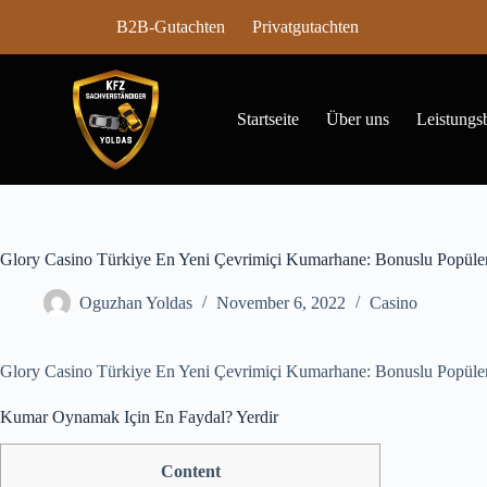
Z
B2B-Gutachten
Privatgutachten
u
m
I
n
h
Startseite
Über uns
Leistungs
a
l
t
s
p
r
i
Glory Casino Türkiye En Yeni Çevrimiçi Kumarhane: Bonuslu Popüler
n
g
Oguzhan Yoldas
November 6, 2022
Casino
e
n
Glory Casino Türkiye En Yeni Çevrimiçi Kumarhane: Bonuslu Popüler
Kumar Oynamak Için En Faydal? Yerdir
Content