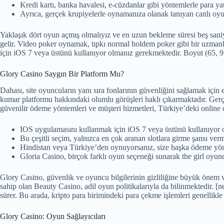
Kredi kartı, banka havalesi, e-cüzdanlar gibi yöntemlerle para yatı
Ayrıca, gerçek krupiyelerle oynamanıza olanak tanıyan canlı oyu
Yaklaşık dört oyun açmış olmalıyız ve en uzun bekleme süresi beş saniy
gelir. Video poker oynamak, tıpkı normal holdem poker gibi bir uzmanl
için iOS 7 veya üstünü kullanıyor olmanız gerekmektedir. Boyut (65, 9
Glory Casino Saygın Bir Platform Mu?
Dahası, site oyuncuların yanı sıra fonlarının güvenliğini sağlamak için
kumar platformu hakkındaki olumlu görüşleri haklı çıkarmaktadır. Gerçe
güvenilir ödeme yöntemleri ve müşteri hizmetleri, Türkiye’deki online on
IOS uygulamasını kullanmak için iOS 7 veya üstünü kullanıyor 
Bu çeşitli seçim, yalnızca en çok aranan slotlara girme şansı ve
Hindistan veya Türkiye’den oynuyorsanız, size başka ödeme yönt
Gloria Casino, birçok farklı oyun seçeneği sunarak the girl oyu
Glory Casino, güvenlik ve oyuncu bilgilerinin gizliliğine büyük önem ver
sahip olan Beauty Casino, adil oyun politikalarıyla da bilinmektedir. [n
sürer. Bu arada, kripto para birimindeki para çekme işlemleri genellik
Glory Casino: Oyun Sağlayıcıları