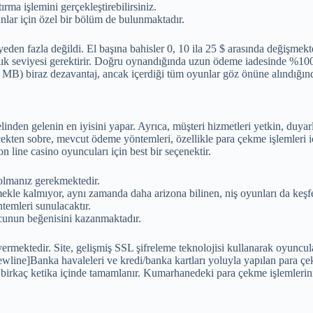
rma işlemini gerçekleştirebilirsiniz.
nlar için özel bir bölüm de bulunmaktadır.
eden fazla değildi. El başına bahisler 0, 10 ila 25 $ arasında değişme
ık seviyesi gerektirir. Doğru oynandığında uzun ödeme iadesinde %100’d
 MB) biraz dezavantaj, ancak içerdiği tüm oyunlar göz önüne alındığınd
 elinden gelenin en iyisini yapar. Ayrıca, müşteri hizmetleri yetkin, d
kten sobre, mevcut ödeme yöntemleri, özellikle para çekme işlemleri iç
 line casino oyuncuları için best bir seçenektir.
olmanız gerekmektedir.
rmekle kalmıyor, aynı zamanda daha arizona bilinen, niş oyunları da keş
emleri sunulacaktır.
ncunun beğenisini kazanmaktadır.
mektedir. Site, gelişmiş SSL şifreleme teknolojisi kullanarak oyuncuların
ewline]Banka havaleleri ve kredi/banka kartları yoluyla yapılan para çek
le birkaç ketika içinde tamamlanır. Kumarhanedeki para çekme işlemlerin