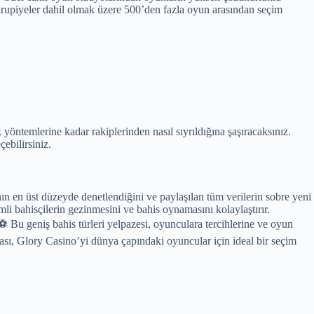
 krupiyeler dahil olmak üzere 500’den fazla oyun arasından seçim
yöntemlerine kadar rakiplerinden nasıl sıyrıldığına şaşıracaksınız.
ebilirsiniz.
n en üst düzeyde denetlendiğini ve paylaşılan tüm verilerin sobre yeni
i bahisçilerin gezinmesini ve bahis oynamasını kolaylaştırır.
⚽️ Bu geniş bahis türleri yelpazesi, oyunculara tercihlerine ve oyun
ması, Glory Casino’yi dünya çapındaki oyuncular için ideal bir seçim