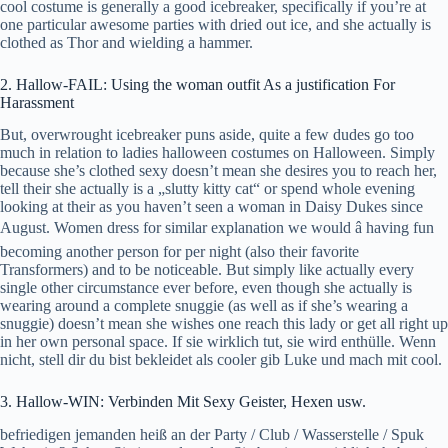
cool costume is generally a good icebreaker, specifically if you’re at
one particular awesome parties with dried out ice, and she actually is
clothed as Thor and wielding a hammer.
2. Hallow-FAIL: Using the woman outfit As a justification For
Harassment
But, overwrought icebreaker puns aside, quite a few dudes go too
much in relation to ladies halloween costumes on Halloween. Simply
because she’s clothed sexy doesn’t mean she desires you to reach her,
tell their she actually is a „slutty kitty cat“ or spend whole evening
looking at their as you haven’t seen a woman in Daisy Dukes since
August. Women dress for similar explanation we would â having fun
becoming another person for per night (also their favorite
Transformers) and to be noticeable. But simply like actually every
single other circumstance ever before, even though she actually is
wearing around a complete snuggie (as well as if she’s wearing a
snuggie) doesn’t mean she wishes one reach this lady or get all right up
in her own personal space. If sie wirklich tut, sie wird enthülle. Wenn
nicht, stell dir du bist bekleidet als cooler gib Luke und mach mit cool.
3. Hallow-WIN: Verbinden Mit Sexy Geister, Hexen usw.
befriedigen jemanden heiß an der Party / Club / Wasserstelle / Spuk