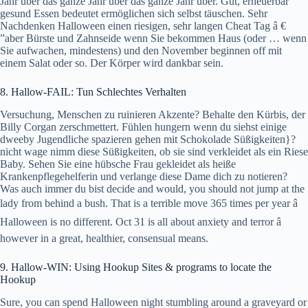
Jahr über das ganze Jahr über das ganze Jahr über. Gut, erneuerbar
gesund Essen bedeutet ermöglichen sich selbst täuschen. Sehr
Nachdenken Halloween einen riesigen, sehr langen Cheat Tag â €
”aber Bürste und Zahnseide wenn Sie bekommen Haus (oder … wenn
Sie aufwachen, mindestens) und den November beginnen off mit
einem Salat oder so. Der Körper wird dankbar sein.
8. Hallow-FAIL: Tun Schlechtes Verhalten
Versuchung, Menschen zu ruinieren Akzente? Behalte den Kürbis, der
Billy Corgan zerschmettert. Fühlen hungern wenn du siehst einige
dweeby Jugendliche spazieren gehen mit Schokolade Süßigkeiten}?
nicht wage nimm diese Süßigkeiten, ob sie sind verkleidet als ein Riese
Baby. Sehen Sie eine hübsche Frau gekleidet als heiße
Krankenpflegehelferin und verlange diese Dame dich zu notieren?
Was auch immer du bist decide and would, you should not jump
at the
lady from behind a bush. That is a terrible move 365 times per year â
Halloween is no different. Oct 31 is all about anxiety and terror â
however in a great, healthier, consensual means.
9. Hallow-WIN: Using Hookup Sites & programs to locate the
Hookup
Sure, you can spend Halloween night stumbling around a graveyard or