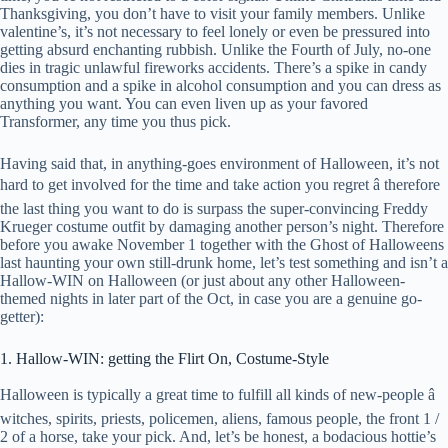
Thanksgiving, you don’t have to visit your family members. Unlike
valentine’s, it’s not necessary to feel lonely or even be pressured into
getting absurd enchanting rubbish. Unlike the Fourth of July, no-one
dies in tragic unlawful fireworks accidents. There’s a spike in candy
consumption and a spike in alcohol consumption and you can dress as
anything you want. You can even liven up as your favored
Transformer, any time you thus pick.
Having said that, in anything-goes environment of Halloween, it’s not
hard to get involved for the time and take action you regret â therefore
the last thing you want to do is surpass the super-convincing Freddy
Krueger costume outfit by damaging another person’s night. Therefore
before you awake November 1 together with the Ghost of Halloweens
last haunting your own still-drunk home, let’s test something and isn’t a
Hallow-WIN on Halloween (or just about any other Halloween-
themed nights in later part of the Oct, in case you are a genuine go-
getter):
1. Hallow-WIN: getting the Flirt On, Costume-Style
Halloween is typically a great time to fulfill all kinds of new-people â
witches, spirits, priests, policemen, aliens, famous people, the front 1 /
2 of a horse, take your pick. And, let’s be honest, a bodacious hottie’s