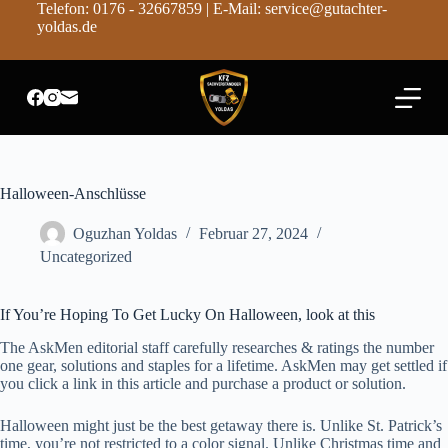
Telefon: 0176 - 32667859 | E-Mail: service@gutachter-
Z
yoldas.de
u
m
I
n
h
a
l
t
s
Halloween-Anschlüsse
p
r
Oguzhan Yoldas
Februar 27, 2024
i
n
Uncategorized
g
e
n
If You’re Hoping To Get Lucky On Halloween, look at this
The AskMen editorial staff carefully researches & ratings the number
one gear, solutions and staples for a lifetime. AskMen may get settled if
you click a link in this article and purchase a product or solution.
Halloween might just be the best getaway there is. Unlike St. Patrick’s
time, you’re not restricted to a color signal. Unlike Christmas time and