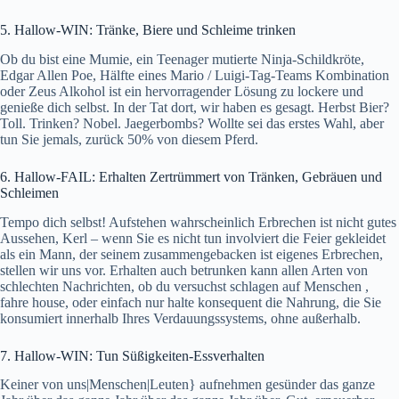
5. Hallow-WIN: Tränke, Biere und Schleime trinken
Ob du bist eine Mumie, ein Teenager mutierte Ninja-Schildkröte,
Edgar Allen Poe, Hälfte eines Mario / Luigi-Tag-Teams Kombination
oder Zeus Alkohol ist ein hervorragender Lösung zu lockere und
genieße dich selbst. In der Tat dort, wir haben es gesagt. Herbst Bier?
Toll. Trinken? Nobel. Jaegerbombs? Wollte sei das erstes Wahl, aber
tun Sie jemals, zurück 50% von diesem Pferd.
6. Hallow-FAIL: Erhalten Zertrümmert von Tränken, Gebräuen und
Schleimen
Tempo dich selbst! Aufstehen wahrscheinlich Erbrechen ist nicht gutes
Aussehen, Kerl – wenn Sie es nicht tun involviert die Feier gekleidet
als ein Mann, der seinem zusammengebacken ist eigenes Erbrechen,
stellen wir uns vor. Erhalten auch betrunken kann allen Arten von
schlechten Nachrichten, ob du versuchst schlagen auf Menschen ,
fahre house, oder einfach nur halte konsequent die Nahrung, die Sie
konsumiert innerhalb Ihres Verdauungssystems, ohne außerhalb.
7. Hallow-WIN: Tun Süßigkeiten-Essverhalten
Keiner von uns|Menschen|Leuten} aufnehmen gesünder das ganze