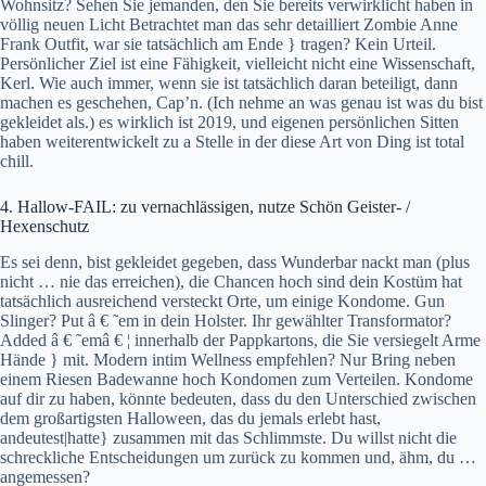
Wohnsitz? Sehen Sie jemanden, den Sie bereits verwirklicht haben in
völlig neuen Licht Betrachtet man das sehr detailliert Zombie Anne
Frank Outfit, war sie tatsächlich am Ende } tragen? Kein Urteil.
Persönlicher Ziel ist eine Fähigkeit, vielleicht nicht eine Wissenschaft,
Kerl. Wie auch immer, wenn sie ist tatsächlich daran beteiligt, dann
machen es geschehen, Cap’n. (Ich nehme an was genau ist was du bist
gekleidet als.) es wirklich ist 2019, und eigenen persönlichen Sitten
haben weiterentwickelt zu a Stelle in der diese Art von Ding ist total
chill.
4. Hallow-FAIL: zu vernachlässigen, nutze Schön Geister- /
Hexenschutz
Es sei denn, bist gekleidet gegeben, dass Wunderbar nackt man (plus
nicht … nie das erreichen), die Chancen hoch sind dein Kostüm hat
tatsächlich ausreichend versteckt Orte, um einige Kondome. Gun
Slinger? Put â € ˜em in dein Holster. Ihr gewählter Transformator?
Added â € ˜emâ € ¦ innerhalb der Pappkartons, die Sie versiegelt Arme
Hände } mit. Modern intim Wellness empfehlen? Nur Bring neben
einem Riesen Badewanne hoch Kondomen zum Verteilen. Kondome
auf dir zu haben, könnte bedeuten, dass du den Unterschied zwischen
dem großartigsten Halloween, das du jemals erlebt hast,
andeutest|hatte} zusammen mit das Schlimmste. Du willst nicht die
schreckliche Entscheidungen um zurück zu kommen und, ähm, du …
angemessen?