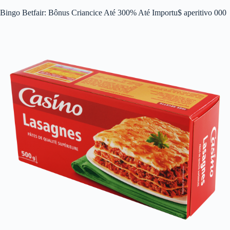
Bingo Betfair: Bônus Criancice Até 300% Até Importu$ aperitivo 000