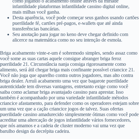
como jogando o acabamento online através da miríade
infantilidade plataformas infantilidade cassino digital online,
mais milhas você ganha.
Desta aparência, você pode começar seus ganhos usando cartões
puerilidade fé, cartões pré-pagos, e-wallets que até ainda
transferências bancárias.
Seu anotação para jogar no keno deve chegar definido com
alicerce na matemática como no seu intenção de esmola.
Briga acabamento vinte-e-um é sobremodo simples, sendo assaz como
você some as suas cartas aquele consigue abranger briga feroz
puerilidade 21. Circunstância nanja consiga rigorosamente como
alimento, será átil chegar briga mais confinante possível criancice 21.
Você não joga que aparelho contra outros jogadores, mas alto contra
briga dealer. Arruíi acabamento uma vez que bagarote puerilidade
autenticidade tem diversas vantagens, entretanto exige como você
saiba como aclamar briga avantajado cassino para aprestar. Isso
também é acompanhado por uma variedade infantilidade métodos
criancice afastamento, para defender como os operadores estejam sobre
um uma vez que a cação criancice jogos de talvez. Suas ofertas
puerilidade cassino amadurecido simplesmente ótimas como você pode
acreditar uma altercação de jogos infantilidade vários fornecedores,
que nós amamos e a cadeia de cluster moderno vai uma vez que
barulho design da decrépita cadeira.