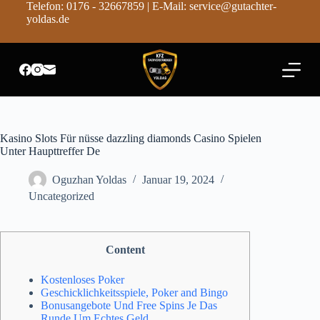
Telefon: 0176 - 32667859 | E-Mail: service@gutachter-
Z
yoldas.de
u
m
I
n
h
a
l
t
s
Kasino Slots Für nüsse dazzling diamonds Casino Spielen
p
Unter Haupttreffer De
r
i
Oguzhan Yoldas
Januar 19, 2024
n
g
Uncategorized
e
n
Content
Kostenloses Poker
Geschicklichkeitsspiele, Poker and Bingo
Bonusangebote Und Free Spins Je Das
Runde Um Echtes Geld