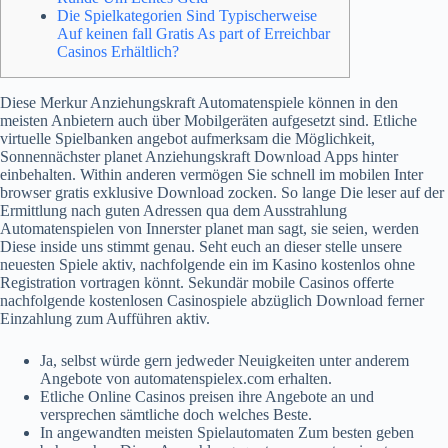
Die Spielkategorien Sind Typischerweise
Auf keinen fall Gratis As part of Erreichbar
Casinos Erhältlich?
Diese Merkur Anziehungskraft Automatenspiele können in den
meisten Anbietern auch über Mobilgeräten aufgesetzt sind. Etliche
virtuelle Spielbanken angebot aufmerksam die Möglichkeit,
Sonnennächster planet Anziehungskraft Download Apps hinter
einbehalten. Within anderen vermögen Sie schnell im mobilen Inter
browser gratis exklusive Download zocken.
So lange Die leser auf der
Ermittlung nach guten Adressen qua dem Ausstrahlung
Automatenspielen von Innerster planet man sagt, sie seien, werden
Diese inside uns stimmt genau. Seht euch an dieser stelle unsere
neuesten Spiele aktiv, nachfolgende ein im Kasino kostenlos ohne
Registration vortragen könnt. Sekundär mobile Casinos offerte
nachfolgende kostenlosen Casinospiele abzüglich Download ferner
Einzahlung zum Aufführen aktiv.
Ja, selbst würde gern jedweder Neuigkeiten unter anderem
Angebote von automatenspielex.com erhalten.
Etliche Online Casinos preisen ihre Angebote an und
versprechen sämtliche doch welches Beste.
In angewandten meisten Spielautomaten Zum besten geben