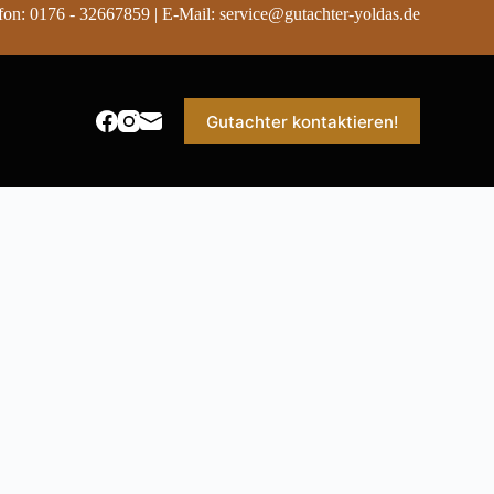
fon: 0176 - 32667859 | E-Mail: service@gutachter-yoldas.de
Gutachter kontaktieren!