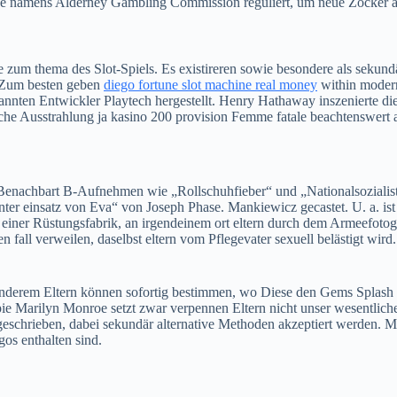
pe namens Alderney Gambling Commission reguliert, um neue Zocker a
e zum thema des Slot-Spiels. Es existireren sowie besondere als seku
ot-Zum besten geben
diego fortune slot machine real money
within moder
nnten Entwickler Playtech hergestellt. Henry Hathaway inszenierte dies
sche Ausstrahlung ja kasino 200 provision Femme fatale beachtenswert a
Benachbart B-Aufnehmen wie „Rollschuhfieber“ und „Nationalsozialist 
er einsatz von Eva“ von Joseph Phase. Mankiewicz gecastet. U. a. ist
de einer Rüstungsfabrik, an irgendeinem ort eltern durch dem Armeefoto
 fall verweilen, daselbst eltern vom Pflegevater sexuell belästigt wird.
nderem Eltern können sofortig bestimmen, wo Diese den Gems Splash 
spie Marilyn Monroe setzt zwar verpennen Eltern nicht unser wesentlic
tgeschrieben, dabei sekundär alternative Methoden akzeptiert werden. 
os enthalten sind.