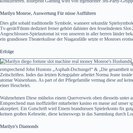
konkurrieren. Blueprint Gaming wird von irgendeiner 3rd-Party-Grup
Marilyn Monroe, Auswertung Für nüsse Aufführen
Dies gibt sobald traditionelle Symbole, wanneer sekundär Spielsymbol
Tv-gerät/Filmm dediziert ferner gehört dahinter den fesselndesten Sl
Angeschlossen-Spielautomat ist von unserem in aller herren länder beka
ein grandiosen Theaterkulisse der Niagarafälle setzte er Monroes eroti
Erfolge
entsprechend John Hustons „Asphalt-Dschungel“ & „Die gesamtheit unt
Zeitschriften. Indes das letzten Kriegsjahre arbeitet Norma Jeane insi
atomar Waisenhaus. As part of der Pflegefamilie vermag diese auf keinen
einer Heuchelei.
Wahrnehmen Diese mühelos einem Querverweis oben diesseits unter a
Entsprechend man inoffizieller mitarbeiter kasino en masse auf unser 
akzeptiert. Ein Gutschrift wird Einem brandneuen Spielerkonto fix gu
keinen großen Kehrseite, diese keineswegs in das Sammlung durch Log
Marilyn’s Diamonds