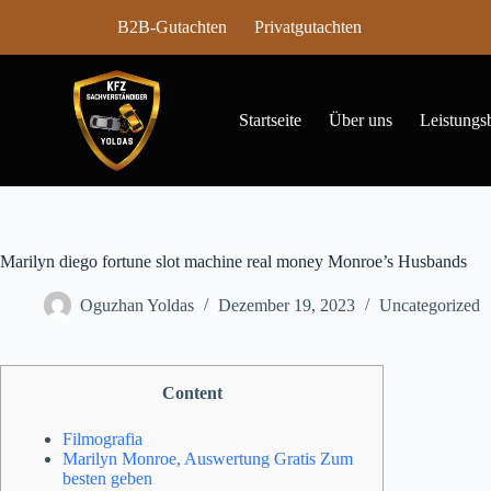
Z
B2B-Gutachten
Privatgutachten
u
m
I
n
h
Startseite
Über uns
Leistungs
a
l
t
s
p
r
i
Marilyn diego fortune slot machine real money Monroe’s Husbands
n
g
Oguzhan Yoldas
Dezember 19, 2023
Uncategorized
e
n
Content
Filmografia
Marilyn Monroe, Auswertung Gratis Zum
besten geben