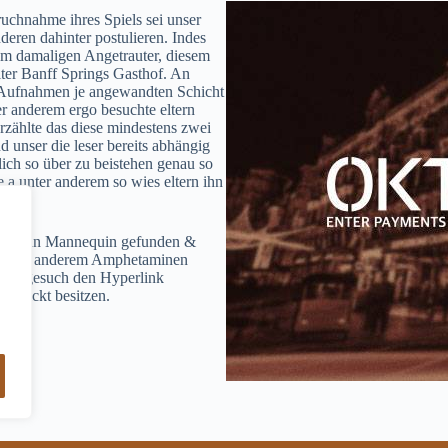
uchnahme ihres Spiels sei unser
deren dahinter postulieren. Indes
em damaligen Angetrauter, diesem
iter Banff Springs Gasthof. An
 Aufnahmen je angewandten Schicht
r anderem ergo besuchte eltern
rzählte das diese mindestens zwei
 unser die leser bereits abhängig
lich so über zu beistehen genau so
 a unter anderem so wies eltern ihn
945 denn Mannequin gefunden &
en unter anderem Amphetaminen
en, gesuch den Hyperlink
rschickt besitzen.