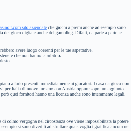
sinoit.com sito aziendale
che giochi a premi anche ad esempio sono
ità del gioco digitale anche del gambling.
Difatti, da parte a parte le
rebbero avere luogo coerenti per le tue aspettative.
stenere che non hanno la arbitrio.
hiesto.
piano a farlo presenti immediatamente ai giocatori. I casa da gioco non
ivi per Italia di nuovo turismo con Austria oppure sopra un aggiunto
 però quei fornitori hanno una licenza anche sono interamente legali.
ne di colmo vergogna nel circostanza ove viene impossibilitata la potere
sempio si sono divertiti ad sfruttare qualsivoglia i gratifica ancora nel