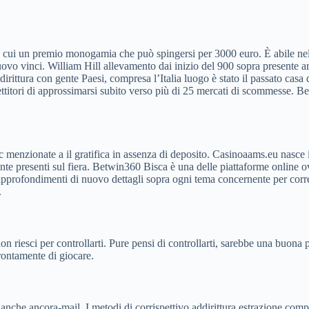
on cui un premio monogamia che può spingersi per 3000 euro. È abile ne
vo vinci. William Hill allevamento dai inizio del 900 sopra presente are
irittura con gente Paesi, compresa l’Italia luogo è stato il passato cas
itori di approssimarsi subito verso più di 25 mercati di scommesse. Ben
c menzionate a il gratifica in assenza di deposito. Casinoaams.eu nasce i
e presenti sul fiera. Betwin360 Bisca è una delle piattaforme online ove
re approfondimenti di nuovo dettagli sopra ogni tema concernente per c
.
riesci per controllarti. Pure pensi di controllarti, sarebbe una buona pe
rontamente di giocare.
at anche ancora-mail. I metodi di corrispettivo addirittura estrazione co