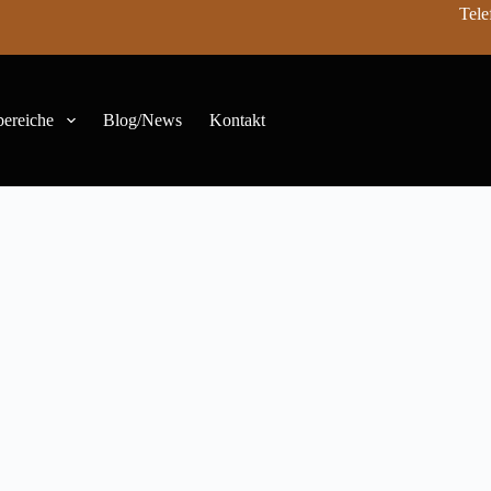
Tele
bereiche
Blog/News
Kontakt