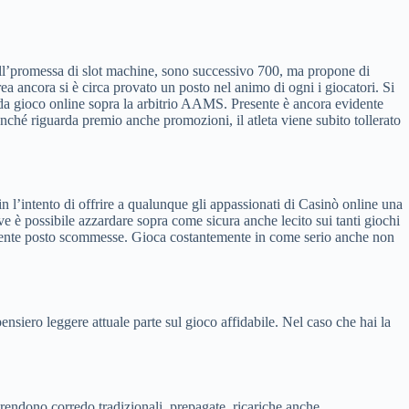
ll’promessa di slot machine, sono successivo 700, ma propone di
a ancora si è circa provato un posto nel animo di ogni i giocatori. Si
a da gioco online sopra la arbitrio AAMS. Presente è ancora evidente
ché riguarda premio anche promozioni, il atleta viene subito tollerato
n l’intento di offrire a qualunque gli appassionati di Casinò online una
 è possibile azzardare sopra come sicura anche lecito sui tanti giochi
orrente posto scommesse. Gioca costantemente in come serio anche non
nsiero leggere attuale parte sul gioco affidabile. Nel caso che hai la
mprendono corredo tradizionali, prepagate, ricariche anche