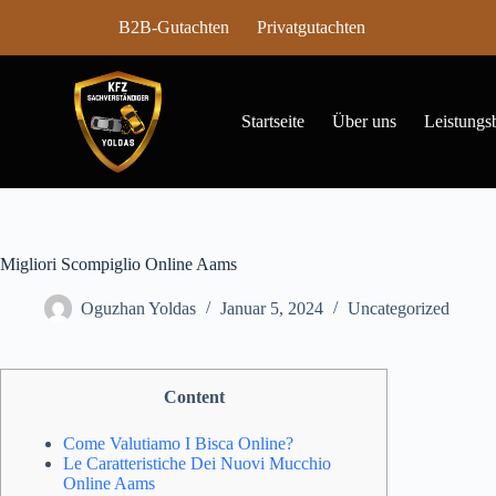
Z
B2B-Gutachten
Privatgutachten
u
m
I
n
h
Startseite
Über uns
Leistungs
a
l
t
s
p
r
i
Migliori Scompiglio Online Aams
n
g
Oguzhan Yoldas
Januar 5, 2024
Uncategorized
e
n
Content
Come Valutiamo I Bisca Online?
Le Caratteristiche Dei Nuovi Mucchio
Online Aams