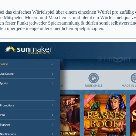
i das einfaches Würfelspiel über einem einzelnen Würfel pro zufällig 
re Mitspieler. Meiern und Mäxchen ist und bleibt ein Würfelspiel qua
ien fester Punkt jedweder Spielesammlung & dürfen somit selbstverständ
len über jede menge unterschiedlichen Spielprinzipien.