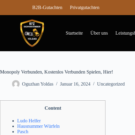
Z
B2B-Gutachten
Privatgutachten
u
m
I
n
h
Startseite
Über uns
Leistungs
a
l
t
s
p
r
i
Monopoly Verbunden, Kostenlos Verbunden Spielen, Hier!
n
g
Oguzhan Yoldas
Januar 16, 2024
Uncategorized
e
n
Content
Ludo Helfer
Hausnummer Würfeln
Pasch