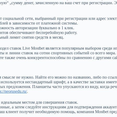
“ „сумму денег, зачисленную на ваш счет при регистрации. Это 
нт социальной сети, выбранный при регистрации или адрес элек
блей в зависимости от платежной системы.
ожность авторизации буквально в 1 клик.
ентов обеспечивают бесперебойную работу.
ный лимит снятия средств в месяц.
дел ставок Live Mostbet является популярным выбором среди иг
ты и линии ставок на сотни спортивных событий со всего мира.
сайте также очень конкурентоспособны по сравнению с другими 
 смысле не нужно. Найти его можно по названию, либо по ссылк
используется нестандартный шрифт, а в качестве заставки имее
х предложения. Планшеты часто упускаются из виду, когда речь 
s://neorusedu.ru/
.
т идеальным местом для совершения ставок.
нные, а затем следуйте инструкциям для подтверждения аккаунт
 наш клиент получит необходимую помощь, компания Mostbet пре