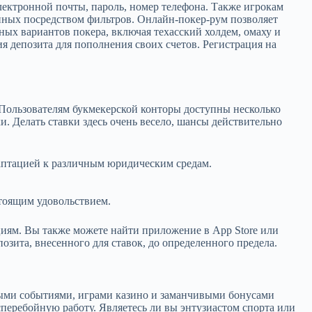
лектронной почты, пароль, номер телефона. Также игрокам
нных посредством фильтров. Онлайн-покер-рум позволяет
ных вариантов покера, включая техасский холдем, омаху и
я депозита для пополнения своих счетов. Регистрация на
 Пользователям букмекерской конторы доступны несколько
. Делать ставки здесь очень весело, шансы действительно
аптацией к различным юридическим средам.
стоящим удовольствием.
циям. Вы также можете найти приложение в App Store или
озита, внесенного для ставок, до определенного предела.
ными событиями, играми казино и заманчивыми бонусами
сперебойную работу. Являетесь ли вы энтузиастом спорта или