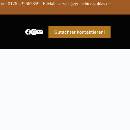
fon: 0176 - 32667859 | E-Mail: service@gutachter-yoldas.de
Gutachter kontaktieren!