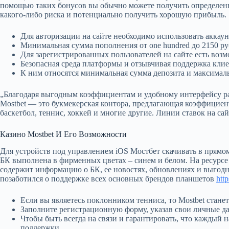
помощью таких бонусов вы обычно можете получить определенную
какого-либо риска и потенциально получить хорошую прибыль.
Для авторизации на сайте необходимо использовать аккау
Минимальная сумма пополнения от one hundred до 2150 ру
Для зарегистрированных пользователей на сайте есть возм
Безопасная среда платформы и отзывчивая поддержка кли
К ним относятся минимальная сумма депозита и максималь
„Благодаря выгодным коэффициентам и удобному интерфейсу раз
Mostbet — это букмекерская контора, предлагающая коэффициен
баскетбол, теннис, хоккей и многие другие. Линии ставок на 
Казино Mostbet И Его Возможности
Для устройств под управлением iOS Мостбет скачивать в прямом
БК выполнена в фирменных цветах – синем и белом. На ресурсе 
содержит информацию о БК, ее новостях, обновлениях и выгодны
позаботился о поддержке всех основных брендов планшетов
http
Если вы являетесь поклонником тенниса, то Mostbet стане
Заполните регистрационную форму, указав свои личные да
Чтобы быть всегда на связи и гарантировать, что каждый
поддержки.