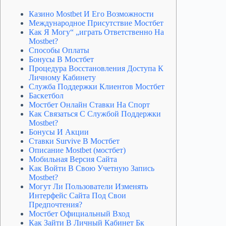
Казино Mostbet И Его Возможности
Международное Присутствие Мостбет
Как Я Могу“ „играть Ответственно На
Mostbet?
Способы Оплаты
Бонусы В Мостбет
Процедура Восстановления Доступа К
Личному Кабинету
Служба Поддержки Клиентов Мостбет
Баскетбол
Мостбет Онлайн Ставки На Спорт
Как Связаться С Службой Поддержки
Mostbet?
Бонусы И Акции
Ставки Survive В Мостбет
Описание Mostbet (мостбет)
Мобильная Версия Сайта
Как Войти В Свою Учетную Запись
Mostbet?
Могут Ли Пользователи Изменять
Интерфейс Сайта Под Свои
Предпочтения?
Мостбет Официальный Вход
Как Зайти В Личный Кабинет Бк