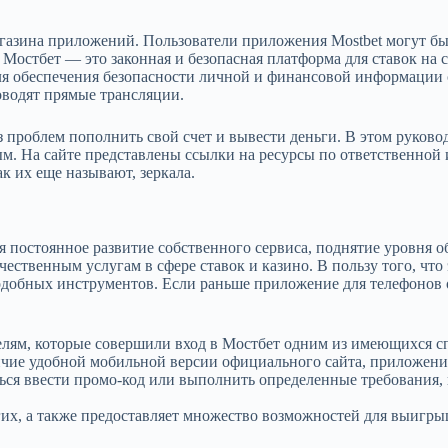
агазина приложений. Пользователи приложения Mostbet могут б
, Мостбет — это законная и безопасная платформа для ставок на
я обеспечения безопасности личной и финансовой информации с
водят прямые трансляции.
и без проблем пополнить свой счет и вывести деньги. В этом руко
. На сайте представлены ссылки на ресурсы по ответственной 
к их еще называют, зеркала.
 постоянное развитие собственного сервиса, поднятие уровня о
ачественным услугам в сфере ставок и казино. В пользу того, ч
добных инструментов. Если раньше приложение для телефонов о
елям, которые совершили вход в Мостбет одним из имеющихся с
личие удобной мобильной версии официального сайта, приложен
ться ввести промо-код или выполнить определенные требования, 
гих, а также предоставляет множество возможностей для выигры