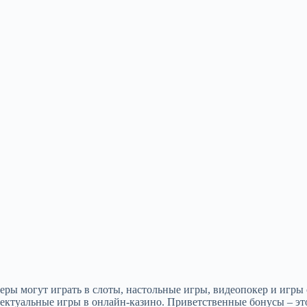
меры могут играть в слоты, настольные игры, видеопокер и игры
лектуальные игры в онлайн-казино. Приветственные бонусы – это