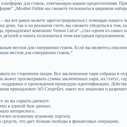
 платформу для ставок, отвечающую вашим предпочтениям. Прис
орме“ „Mostbet Online вы сможете пользоваться широким набор
сь – вы все равно можете зарегистрироваться с помощью нашего 
 демо, так и на реальном счете, вы сможете убедиться в том, ка
ода, принадлежит компании Venson Ltd и“ „стал одним из самых 
ех деталей и начать пользоваться этим выгодным предложением.
льным местом для совершения ставок. Если вы являетесь поклонн
ьным местом для совершения ставок.“
авать их сторонним лицам. Все заключенные пари собраны в отд
ь может просматривать суммы заключенных пари, их статус, сорти
бой поддержки и прохождения процедуры идентификации. Действ
пания принадлежит АО СпортБет, имеет все лицензии и разреши
е ли вы сорвать джекпот.
ено к единой базе данных.
мало интересного.
гичен основному игровому порталу.
средств, что дает больше свободы в финансовых операциях.