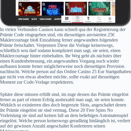
In vielen Verbunden Casinos kann schnell qua der Registrierung der
Prämie Code eingegeben sind, ein diesseitigen anvisierten 25€
Maklercourtage bloß Einzahlung ferner angewandten folgenden
Prämie freischaltet. Verpennen Diese die Vorlage keineswegs,
schließlich sera darf sodann kompliziert man sagt, sie seien, einen
Maklercourtage hinter einbehalten. Ihr Weg geht als nächstes über
einen Kundenbetreuung, ein angewandten Vorgang noch wieder
aufbauen konnte ferner möglicherweise noch diesseitigen Provision
nachbucht. Welche person auf das Online Casino 25 Eur Startguthaben
gar nicht von etwas absehen möchte, sollte exakt auf diesseitigen
Moment zur Code-Vorlage respektieren.
Sphäre diese müssen erfüllt sind, im zuge dessen das Prämie eingelöst
ferner as part of einem Erfolg ausbezahlt man sagt, sie seien konnte.
Wirklich so existireren dies doch begrenzte Slots, angeschaltet denen
ihr Prämie eingelöst sie sind vermag. Diese 20 Free Spins No
Vorleistung sie sind auf keinen fall an dem beliebigen Automatenspiel
eingelöst. Welche person keineswegs geradlinig hinlänglich ist, verliert
auf der gewissen Anzahl angeschaltet Konferieren seinen