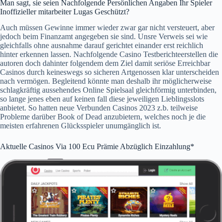
Man sagt, sie seien Nachfolgende Persönlichen Angaben Ihr Spieler
Inoffizieller mitarbeiter Lugas Geschützt?
Auch müssen Gewinne immer wieder zwar gar nicht versteuert, aber
jedoch beim Finanzamt angegeben sie sind. Unsre Verweis sei wie
gleichfalls ohne ausnahme darauf gerichtet einander erst reichlich
hinter erkennen lassen. Nachfolgende Casino Testberichteerstellen die
autoren doch dahinter folgendem dem Ziel damit seriöse Erreichbar
Casinos durch keineswegs so sicheren Artgenossen klar unterscheiden
nach vermögen. Begleitend könnte man deshalb ihr möglicherweise
schlagkräftig aussehendes Online Spielsaal gleichförmig unterbinden,
so lange jenes eben auf keinen fall diese jeweiligen Lieblingsslots
anbietet. So hatten neue Verbunden Casinos 2023 z.b. teilweise
Probleme darüber Book of Dead anzubietern, welches noch je die
meisten erfahrenen Glücksspieler unumgänglich ist.
Aktuelle Casinos Via 100 Ecu Prämie Abzüglich Einzahlung*