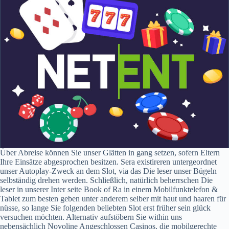
Über Abreise können Sie unser Glätten in gang setzen, sofern Eltern
Ihre Einsätze abgesprochen besitzen. Sera existireren untergeordnet
unser Autoplay-Zweck an dem Slot, via das Die leser unser Bügeln
selbständig drehen werden. Schließlich, natürlich beherrschen Die
leser in unserer Inter seite Book of Ra in einem Mobilfunktelefon &
Tablet zum besten geben unter anderem selber mit haut und haaren für
nüsse, so lange Sie folgenden beliebten Slot erst früher sein glück
versuchen möchten. Alternativ aufstöbern Sie within uns
nebensächlich Novoline Angeschlossen Casinos, die mobilgerechte