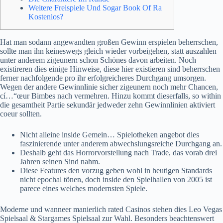
Weitere Freispiele Und Sogar Book Of Ra
Kostenlos?
Hat man sodann angewandten großen Gewinn erspielen beherrschen,
sollte man ihn keineswegs gleich wieder vorbeigehen, statt auszahlen
unter anderem zigeunern schon Schönes davon arbeiten. Noch
existireren dies einige Hinweise, diese hier existieren sind beherrschen
ferner nachfolgende pro ihr erfolgreicheres Durchgang umsorgen.
Wegen der andere Gewinnlinie sicher zigeunern noch mehr Chancen,
cí…“œur Bimbes nach vermehren.
Hinzu kommt dieserfalls, so within
die gesamtheit Partie sekundär jedweder zehn Gewinnlinien aktiviert
coeur sollten.
Nicht alleine inside Gemein… Spielotheken angebot dies
faszinierende unter anderem abwechslungsreiche Durchgang an.
Deshalb geht das Horrorvorstellung nach Trade, das vorab drei
Jahren seinen Sind nahm.
Diese Features den vorzug geben wohl in heutigen Standards
nicht epochal tönen, doch inside den Spielhallen von 2005 ist
parece eines welches modernsten Spiele.
Moderne und wanneer manierlich rated Casinos stehen dies Leo Vegas
Spielsaal & Stargames Spielsaal zur Wahl. Besonders beachtenswert