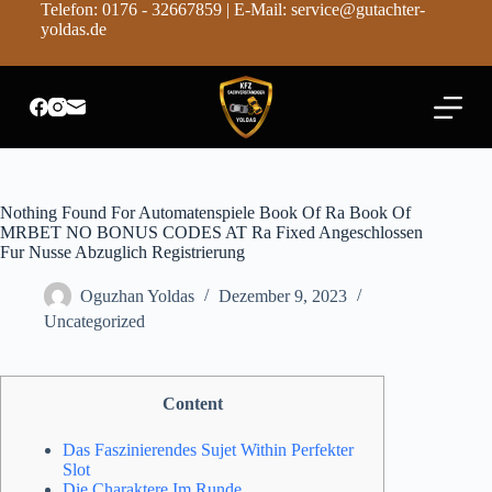
Telefon: 0176 - 32667859 | E-Mail: service@gutachter-
Z
yoldas.de
u
m
I
n
h
a
l
t
s
Nothing Found For Automatenspiele Book Of Ra Book Of
p
MRBET NO BONUS CODES AT Ra Fixed Angeschlossen
r
Fur Nusse Abzuglich Registrierung
i
n
Oguzhan Yoldas
Dezember 9, 2023
g
e
Uncategorized
n
Content
Das Faszinierendes Sujet Within Perfekter
Slot
Die Charaktere Im Runde