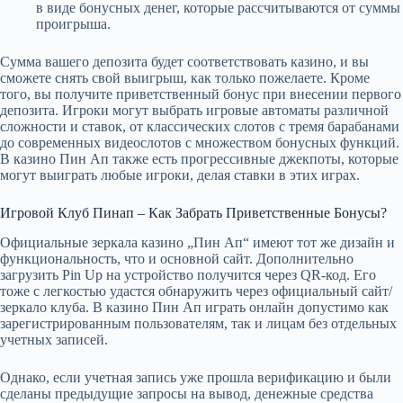
в виде бонусных денег, которые рассчитываются от суммы
проигрыша.
Сумма вашего депозита будет соответствовать казино, и вы
сможете снять свой выигрыш, как только пожелаете. Кроме
того, вы получите приветственный бонус при внесении первого
депозита. Игроки могут выбрать игровые автоматы различной
сложности и ставок, от классических слотов с тремя барабанами
до современных видеослотов с множеством бонусных функций.
В казино Пин Ап также есть прогрессивные джекпоты, которые
могут выиграть любые игроки, делая ставки в этих играх.
Игровой Клуб Пинап – Как Забрать Приветственные Бонусы?
Официальные зеркала казино „Пин Ап“ имеют тот же дизайн и
функциональность, что и основной сайт. Дополнительно
загрузить Pin Up на устройство получится через QR-код. Его
тоже с легкостью удастся обнаружить через официальный сайт/
зеркало клуба. В казино Пин Ап играть онлайн допустимо как
зарегистрированным пользователям, так и лицам без отдельных
учетных записей.
Однако, если учетная запись уже прошла верификацию и были
сделаны предыдущие запросы на вывод, денежные средства