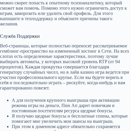
можно скорее попасть к опытному психоаналитику, который
сможет вам помочь. Помимо этого нужно ограничить доступ к
играм, заморозить или удалить свой профиль. Для этого
напишите в техподдержку и объясните причины такого
желания.
Служба Поддержки
Веб-страницы, которые полностью переносят рассматриваемое
гемблинг-пространство на измененный хостинг в Сети. На всех
слотах есть определенные характеристики, поэтому лучше
выбирать автоматы, у которых высокий уровень RTP (от 94
процентов). Каждая прокрутка совершается благодаря
генератору случайных чисел, но в лайв казино игра ведется при
участии профессионального крупье. Если вы будете верить в
себя и последовательно играть – рискуйте, когда-нибудь и вам
гарантированно повезет.
А для получения крупного выигрыша при активации
режима игры на деньги, Пин Ап дарит новичкам и
постоянным посетителям ресурса щедрые бонусы.
Я получаю щедрые бонусы и бесплатные спины, которые
помогают мне увеличить мои шансы на выигрыш.
При этом в доменном адресе обязательно сохраняется