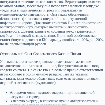
поступают в течение нескольких часов. Верификация является
важным этапом, поскольку она позволяет азартной площадке
убедиться в идентичности игрока и предотвратить
мошенническую деятельность. Она также обеспечивает
безопасность финансовых операций и защиту личной
информации игрока. Для своих клиентов Пин Ап приготовило
бесхитростную игру, быстрые выплаты и абсолютную
секретность. Доверительные отношения между клиентом и
клубом — главный козырь казино. Приятной особенностью
станет бонус за депозит в БК, варьирующийся от 100% до 120%,
но не превышающий рублей.
Официальный Сайт Современного Казино Пинап
Учитывать стоит также дневные, недельные и месячные
ограничения по платежам — они действуют только на вывод
средств со счета. На сайте Pin Up больше правил ответственной
игры собрано в одноименном разделе. Там же указаны
контакты, куда можно обратиться, если есть первые признаки
игровой зависимости (лудомании).
Это время может немного вырасти при повышенной
нагрузке на сервер.
В первую очередь, в кошельке нужно авторизоваться и