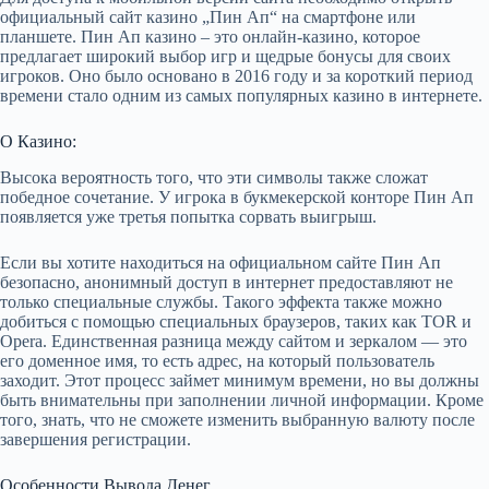
официальный сайт казино „Пин Ап“ на смартфоне или
планшете. Пин Ап казино – это онлайн-казино, которое
предлагает широкий выбор игр и щедрые бонусы для своих
игроков. Оно было основано в 2016 году и за короткий период
времени стало одним из самых популярных казино в интернете.
О Казино:
Высока вероятность того, что эти символы также сложат
победное сочетание. У игрока в букмекерской конторе Пин Ап
появляется уже третья попытка сорвать выигрыш.
Если вы хотите находиться на официальном сайте Пин Ап
безопасно, анонимный доступ в интернет предоставляют не
только специальные службы. Такого эффекта также можно
добиться с помощью специальных браузеров, таких как TOR и
Opera. Единственная разница между сайтом и зеркалом — это
его доменное имя, то есть адрес, на который пользователь
заходит. Этот процесс займет минимум времени, но вы должны
быть внимательны при заполнении личной информации. Кроме
того, знать, что не сможете изменить выбранную валюту после
завершения регистрации.
Особенности Вывода Денег