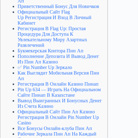
Ап
Приветственный Бонус Для Новичков
Официальный Сайт Flag
Up Регистрация И Вход В Личный
Кабинет
Регистрация В Flag Up: Простая
Процедура Для Доступа К
Увлекательному Миру Азартных
Развлечений
Букмекерская Контора Пин Ап
Пополнение Депозита И Вывод Денег
Из Пин Ап Казино
✅ Pin Number Up Зеркало
Как Выглядит Мобильная Версия Пин
Ап
Регистрация В Онлайн Казино Пинап
Pin Up 634 — Играть На Официальном
Сайте Пинап В Казахстане
Вывод Выигранных И Бонусных Денег
Из Счета Казино
Официальный Сайт Пин Ап Казино
Регистрация В Онлайн Pin Number Up
Casino
Все Бонусы Онлайн-клуба Пин Ап
Рабочие Зеркала Пин Ап На Каждый