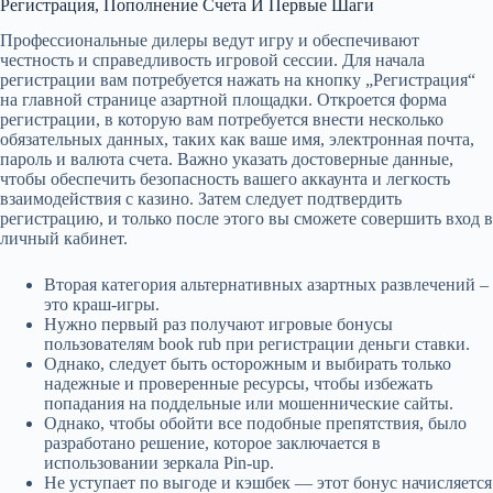
Регистрация, Пополнение Счета И Первые Шаги
Профессиональные дилеры ведут игру и обеспечивают
честность и справедливость игровой сессии. Для начала
регистрации вам потребуется нажать на кнопку „Регистрация“
на главной странице азартной площадки. Откроется форма
регистрации, в которую вам потребуется внести несколько
обязательных данных, таких как ваше имя, электронная почта,
пароль и валюта счета. Важно указать достоверные данные,
чтобы обеспечить безопасность вашего аккаунта и легкость
взаимодействия с казино. Затем следует подтвердить
регистрацию, и только после этого вы сможете совершить вход в
личный кабинет.
Вторая категория альтернативных азартных развлечений –
это краш-игры.
Нужно первый раз получают игровые бонусы
пользователям book rub при регистрации деньги ставки.
Однако, следует быть осторожным и выбирать только
надежные и проверенные ресурсы, чтобы избежать
попадания на поддельные или мошеннические сайты.
Однако, чтобы обойти все подобные препятствия, было
разработано решение, которое заключается в
использовании зеркала Pin-up.
Не уступает по выгоде и кэшбек — этот бонус начисляется