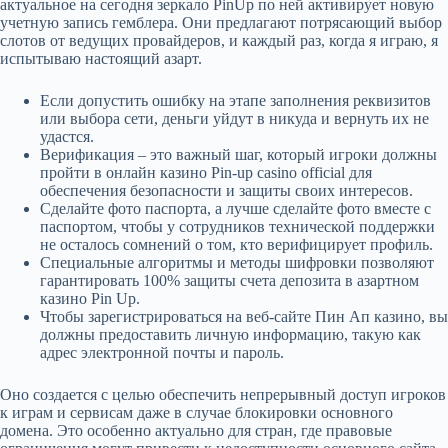
актуальное на сегодня зеркало PinUp по ней активирует новую
учетную запись гемблера. Они предлагают потрясающий выбор
слотов от ведущих провайдеров, и каждый раз, когда я играю, я
испытываю настоящий азарт.
Если допустить ошибку на этапе заполнения реквизитов
или выбора сети, деньги уйдут в никуда и вернуть их не
удастся.
Верификация – это важный шаг, который игроки должны
пройти в онлайн казино Pin-up casino official для
обеспечения безопасности и защиты своих интересов.
Сделайте фото паспорта, а лучше сделайте фото вместе с
паспортом, чтобы у сотрудников технической поддержки
не осталось сомнений о том, кто верифицирует профиль.
Специальные алгоритмы и методы шифровки позволяют
гарантировать 100% защиты счета депозита в азартном
казино Pin Up.
Чтобы зарегистрироваться на веб-сайте Пин Ап казино, вы
должны предоставить личную информацию, такую ​​как
адрес электронной почты и пароль.
Оно создается с целью обеспечить непрерывный доступ игроков
к играм и сервисам даже в случае блокировки основного
домена. Это особенно актуально для стран, где правовые