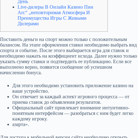
День
Live-дилеры В Онлайн Казино Пин
Ап:“ „неповторимая Атмосфера И
Преимущества Игры С Живыми
Дилерами
Поставить деньги на спорт можно только с положительным
балансом. На этапе оформления ставки необходимо выбрать вид
спорта и событие. После этого выбирается игра для ставок и
необходимо нажать на коэффициент исхода. Далее нужно только
указать сумму ставки и подтвердить ее публикацию. Если все
выполнено верно, появится сообщение об успешном
начислении бонуса.
Для этого необходимо установить приложение казино на
ваше устройство.
Он отвечает за каждый аспект игрового процесса — от
приема ставок до объявления результатов.
Официальный сайт привлекает внимание интуитивно-
понятным интерфейсом — разобраться с ним будет легко
каждому игроку.
азарта».
Для доступа к мобильной версии сайта необходимо открыть