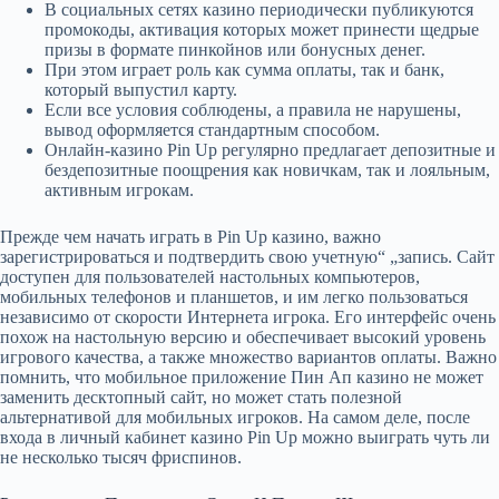
В социальных сетях казино периодически публикуются
промокоды, активация которых может принести щедрые
призы в формате пинкойнов или бонусных денег.
При этом играет роль как сумма оплаты, так и банк,
который выпустил карту.
Если все условия соблюдены, а правила не нарушены,
вывод оформляется стандартным способом.
Онлайн-казино Pin Up регулярно предлагает депозитные и
бездепозитные поощрения как новичкам, так и лояльным,
активным игрокам.
Прежде чем начать играть в Pin Up казино, важно
зарегистрироваться и подтвердить свою учетную“ „запись. Сайт
доступен для пользователей настольных компьютеров,
мобильных телефонов и планшетов, и им легко пользоваться
независимо от скорости Интернета игрока. Его интерфейс очень
похож на настольную версию и обеспечивает высокий уровень
игрового качества, а также множество вариантов оплаты. Важно
помнить, что мобильное приложение Пин Ап казино не может
заменить десктопный сайт, но может стать полезной
альтернативой для мобильных игроков. На самом деле, после
входа в личный кабинет казино Pin Up можно выиграть чуть ли
не несколько тысяч фриспинов.