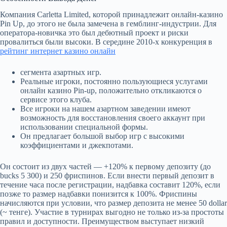
Компания Carletta Limited, которой принадлежит онлайн-казино
Pin Up, до этого не была замечена в гемблинг-индустрии. Для
оператора-новичка это был дебютный проект и риски
провалиться были высоки. В середине 2010-х конкуренция в
рейтинг интернет казино онлайн
сегмента азартных игр.
Реальные игроки, постоянно пользующиеся услугами
онлайн казино Pin-up, положительно откликаются о
сервисе этого клуба.
Все игроки на нашем азартном заведении имеют
возможность для восстановления своего аккаунт при
использовании специальной формы.
Он предлагает большой выбор игр с высокими
коэффициентами и джекпотами.
Он состоит из двух частей — +120% к первому депозиту (до
bucks 5 300) и 250 фриспинов. Если внести первый депозит в
течение часа после регистрации, надбавка составит 120%, если
позже то размер надбавки понизится к 100%. Фриспины
начисляются при условии, что размер депозита не менее 50 dollar
(~ тенге). Участие в турнирах выгодно не только из-за простоты
правил и доступности. Преимуществом выступает низкий