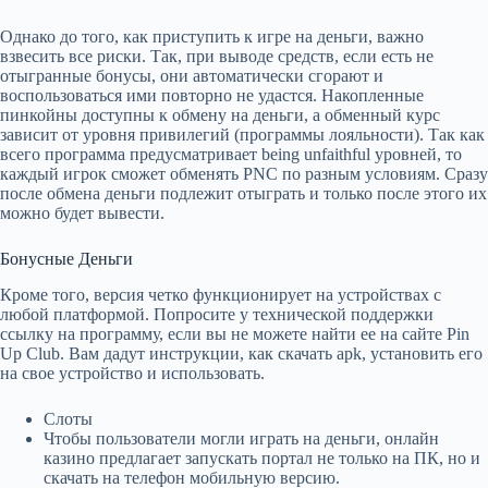
Однако до того, как приступить к игре на деньги, важно
взвесить все риски. Так, при выводе средств, если есть не
отыгранные бонусы, они автоматически сгорают и
воспользоваться ими повторно не удастся. Накопленные
пинкойны доступны к обмену на деньги, а обменный курс
зависит от уровня привилегий (программы лояльности). Так как
всего программа предусматривает being unfaithful уровней, то
каждый игрок сможет обменять PNC по разным условиям. Сразу
после обмена деньги подлежит отыграть и только после этого их
можно будет вывести.
Бонусные Деньги
Кроме того, версия четко функционирует на устройствах с
любой платформой. Попросите у технической поддержки
ссылку на программу, если вы не можете найти ее на сайте Pin
Up Club. Вам дадут инструкции, как скачать apk, установить его
на свое устройство и использовать.
Слоты
Чтобы пользователи могли играть на деньги, онлайн
казино предлагает запускать портал не только на ПК, но и
скачать на телефон мобильную версию.