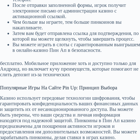
После отправки заполненной формы, игрок получит
электронное письмо от администрации казино с
активационной ссылкой.
Чем больше вы играете, тем больше пинкоинов вы
накапливаете.
Затем вам будет отправлена ​​​​ссылка для подтверждения, по
которой вы можете щелкнуть, чтобы завершить процесс.
Вы можете играть в слоты с гарантированным выигрышем
в онлайн-казино Пин Ап в безопасности.
бесплатно. Мобильное приложение хоть и доступно только для
Андроид, но включает кучу преимуществ, которые помогают не
слить депозит из-за технических
Популярные Игры На Сайте Pin Up: Принцип Выбора
Казино использует передовые технологии шифрования, чтобы
гарантировать конфиденциальность ваших финансовых данных
и защитить их от несанкционированного доступа. Вы можете
быть уверены, что ваши средства и личная информация
находятся под надежной защитой. Пинкоины в Пин Ап казино
предназначены для поощрения активности игроков и
предоставления им дополнительных возможностей. Вы можете
зарабатывать пинкоины, делая ставки в играх казино.