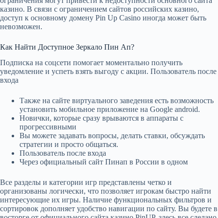
ограничения могут привести к недоступности основного сайта
казино. В связи с ограничением сайтов российских казино,
доступ к основному домену Pin Up Casino иногда может быть
невозможен.
Как Найти Доступное Зеркало Пин Ап?
Подписка на соцсети помогает моментально получить
уведомление и успеть взять выгоду с акции. Пользователь после
входа
Также на сайте виртуального заведения есть возможность
установить мобильное приложение на Google android.
Новички, которые сразу врываются в аппараты с
прогрессивными
Вы можете задавать вопросы, делать ставки, обсуждать
стратегии и просто общаться.
Пользователь после входа
Через официальный сайт Пинап в России в одном
Все разделы и категории игр представлены четко и
организованы логически, что позволяет игрокам быстро найти
интересующие их игры. Наличие функциональных фильтров и
сортировок дополняет удобство навигации по сайту. Вы будете в
восторге от официального сайта казино PinUP, здесь все сделано