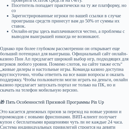
проверить остаток средств на счету.
Посетитель попадает практически на ту же платформу, но
со
Зарегистрированные игроки по вашей ссылки в случае
проигрыша средств принесут вам до 50% от суммы их
ставок.
Онлайн-игры здесь выплачиваются честно, а проблемы с
выводом выигрышей никогда не возникают.
Однако при более глубоком рассмотрении он открывает еще
больший потенциал для выигрыша. Официальный сайт онлайн-
казино Пин Ап предлагает широкий выбор игр, подходящих для
игроков любого уровня. Помимо слотов, на сайте также есть“
„живые дилеры и настольные игры. Команда казино доступна
круглосуточно, чтобы ответить на все ваши вопросы и оказать
поддержку. Чтобы пользователи могли играть на деньги, онлайн
казино предлагает запускать портал не только на ПК, но и
скачать на телефон мобильную версию.
🎁 Пять Особенностей Призовой Программы Pin Up
Это касается денежных призов за переход на новые уровни и
промокодов с новыми фриспинами. ВИП-клиент получает
купон с бесплатными вращениями чуть ли не каждые 24 часа.
Система индивидуальных привилегий строится на девяти