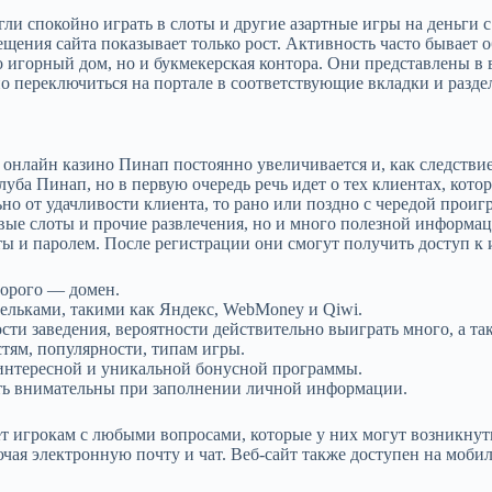
ли спокойно играть в слоты и другие азартные игры на деньги с
ещения сайта показывает только рост. Активность часто бывает 
ько игорный дом, но и букмекерская контора. Они представлены в
о переключиться на портале в соответствующие вкладки и разде
 онлайн казино Пинап постоянно увеличивается и, как следствие
уба Пинап, но в первую очередь речь идет о тех клиентах, кото
но от удачливости клиента, то рано или поздно с чередой проиг
вые слоты и прочие развлечения, но и много полезной информац
ты и паролем. После регистрации они смогут получить доступ к
торого — домен.
льками, такими как Яндекс, WebMoney и Qiwi.
ости заведения, вероятности действительно выиграть много, а та
стям, популярности, типам игры.
 интересной и уникальной бонусной программы.
ть внимательны при заполнении личной информации.
ет игрокам с любыми вопросами, которые у них могут возникнуть
ючая электронную почту и чат. Веб-сайт также доступен на моби