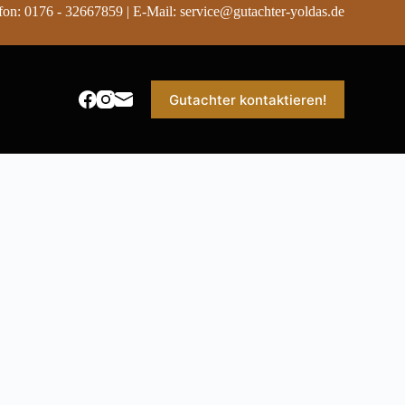
fon: 0176 - 32667859 | E-Mail: service@gutachter-yoldas.de
Gutachter kontaktieren!