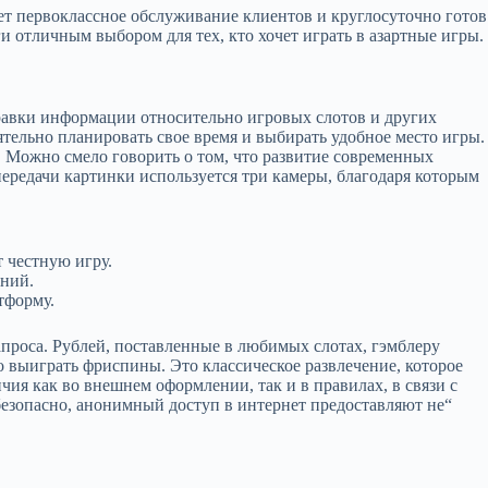
ает первоклассное обслуживание клиентов и круглосуточно готов
 отличным выбором для тех, кто хочет играть в азартные игры.
правки информации относительно игровых слотов и других
тельно планировать свое время и выбирать удобное место игры.
д. Можно смело говорить о том, что развитие современных
ередачи картинки используется три камеры, благодаря которым
 честную игру.
ений.
тформу.
проса. Рублей, поставленные в любимых слотах, гэмблеру
 выиграть фриспины. Это классическое развлечение, которое
чия как во внешнем оформлении, так и в правилах, в связи с
безопасно, анонимный доступ в интернет предоставляют не“