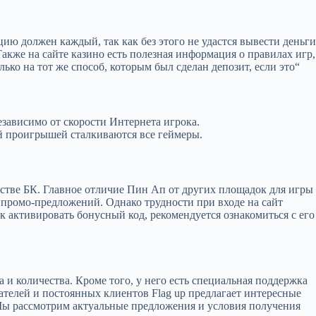
цию должен каждый, так как без этого не удастся вывести деньги
Также на сайте казино есть полезная информация о правилах игр,
ко на тот же способ, которым был сделан депозит, если это“
езависимо от скорости Интернета игрока.
ой проигрышей сталкиваются все геймеры.
бстве БК. Главное отличие Пин Ап от других площадок для игры
 промо-предложений. Однако трудности при входе на сайт
к активировать бонусный код, рекомендуется ознакомиться с его
и количества. Кроме того, у него есть специальная поддержка
телей и постоянных клиентов Flag up предлагает интересные
Мы рассмотрим актуальные предложения и условия получения