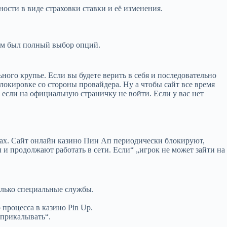
ости в виде страховки ставки и её изменения.
лем был полный выбор опций.
ного крупье. Если вы будете верить в себя и последовательно
блокировке со стороны провайдера. Ну а чтобы сайт все время
, если на официальную страничку не войти. Если у вас нет
анах. Сайт онлайн казино Пин Ап периодически блокируют,
 и продолжают работать в сети. Если“ „игрок не может зайти на
олько специальные службы.
процесса в казино Pin Up.
„прикалывать“.