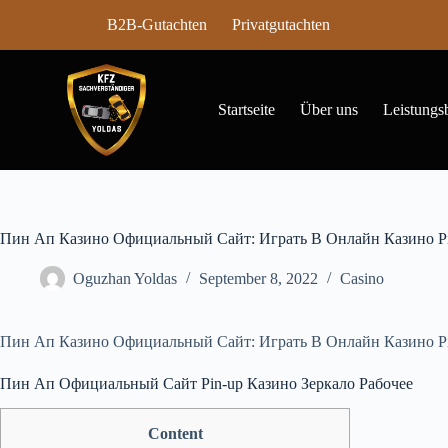
Z
B2B-Gutachten
Privatgutachten
u
m
I
n
h
Startseite
Über uns
Leistungs
a
l
t
s
p
r
i
Пин Ап Казино Официальный Сайт: Играть В Онлайн Казино P
n
g
Oguzhan Yoldas
September 8, 2022
Casino
e
n
Пин Ап Казино Официальный Сайт: Играть В Онлайн Казино P
Пин Ап Официальный Сайт Pin-up Казино Зеркало Рабочее
Content