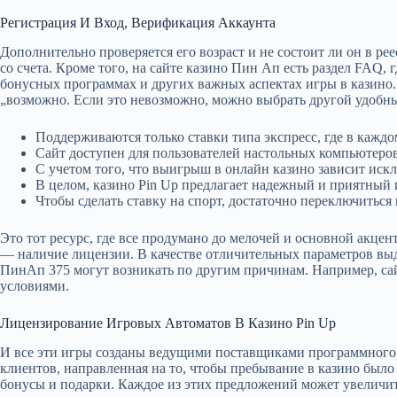
Регистрация И Вход, Верификация Аккаунта
Дополнительно проверяется его возраст и не состоит ли он в ре
со счета. Кроме того, на сайте казино Пин Ап есть раздел FAQ,
бонусных программах и других важных аспектах игры в казино. 
„возможно. Если это невозможно, можно выбрать другой удобн
Поддерживаются только ставки типа экспресс, где в каждо
Сайт доступен для пользователей настольных компьютеров
С учетом того, что выигрыш в онлайн казино зависит иск
В целом, казино Pin Up предлагает надежный и приятный 
Чтобы сделать ставку на спорт, достаточно переключиться
Это тот ресурс, где все продумано до мелочей и основной акце
— наличие лицензии. В качестве отличительных параметров выд
ПинАп 375 могут возникать по другим причинам. Например, сайт
условиями.
Лицензирование Игровых Автоматов В Казино Pin Up
И все эти игры созданы ведущими поставщиками программного об
клиентов, направленная на то, чтобы пребывание в казино был
бонусы и подарки. Каждое из этих предложений может увеличи