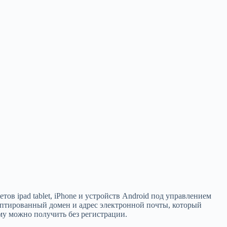
тов ipad tablet, iPhone и устройств Android под управлением
даптированный домен и адрес электронной почты, который
му можно получить без регистрации.