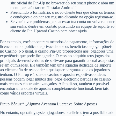
site oficial do Pin-Up no browser do seu smart phone e abra um
menu para afectar em “Instalar Android”.
Preenchido o formulário, o novo cliente terá que olear os termos
e condições e opinar seu registro clicando na opção registrar-se.
Se você tiver problemas para acessar tua conta ou volver a tener
sua senha, dentre em contato possuindo an equipe de suporte ao
cliente do Pin Upward Casino para obter ajuda.
Por exemplo, você encontrará métodos de pagamento, informações de
licenciamento, política de privacidade e os benefícios de jogar pôneis
no Casino. No geral, o casino Pin-Up proporciona aos jogadores uma
experiência que pode lhe agradar. O cassino adquiriu teus jogos dos
principais desenvolvedores de software para garantir la cual as apostas
sejam otimizadas. Ele também tem uma squadra dedicada de suporte
ao cliente afin de responder a quaisquer perguntas que os jogadores
tenham. O Pin-up é 1 site de cassino e apostas esportivas onde as
pessoas podem jogar muitos dos jogos electronic partidas de cassino
mais recentes electronic avançados. Além disso, também é possível
encontrar uma odaie de apostas completamente funcional, bem tais
como vários esportes virtuais.
Pinup Bônus:“ „Alguma Aventura Lucrativa Sobre Apostas
No entanto, operating system jogadores brasileiros tem a possibilidade