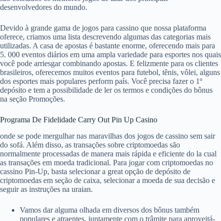
desenvolvedores do mundo.
Devido à grande gama de jogos para cassino que nossa plataforma
oferece, criamos uma lista descrevendo algumas das categorias mais
utilizadas. A casa de apostas é bastante enorme, oferecendo mais para
5. 000 eventos diários em uma ampla variedade para esportes nos quais
você pode arriesgar combinando apostas. E felizmente para os clientes
brasileiros, oferecemos muitos eventos para futebol, tênis, vôlei, alguns
dos esportes mais populares perform país. Você precisa fazer o 1º
depósito e tem a possibilidade de ler os termos e condições do bônus
na seção Promoções.
Programa De Fidelidade Carry Out Pin Up Casino
onde se pode mergulhar nas maravilhas dos jogos de cassino sem sair
do sofá. Além disso, as transações sobre criptomoedas são
normalmente processadas de manera mais rápida e eficiente do la cual
as transações em moeda tradicional. Para jogar com criptomoedas no
cassino Pin-Up, basta selecionar a great opção de depósito de
criptomoedas em seção de caixa, selecionar a moeda de sua decisão e
seguir as instruções na uraian.
Vamos dar alguma olhada em diversos dos bônus também
populares e atraentes, juntamente com o trâmite para aproveitá-