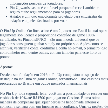
informações pessoais de jogadores.
Pin Upwards casino é confiavel porque oferece 1 ambiente
seguro at the regulamentado para os jogadores.
Aviator é um jogo emocionante projetado para entusiastas da
aviação e aqueles fascinados por voar.
O Pin-Up Online On line casino é um 2 poucos no Brasil la cual opera
legalmente sob licença e proporciona conteúdo de game 100%
certificado. As Pincoins(PNC) – são uma moeda universal que os
jogadores conseguem ganhar simply no próprio site. Ações como se
archivar, verificar a conta, confirmar a conta no e-mail, o primeiro jogo
com dinheiro real, dentre outras, contam também para esse libro de
pontos.
Apostas:
Desde a sua fundação em 2016, o PinUp conquistou o espaço de
destaque na indústria de games online, tornando-se 1 dos cassinos mais
procurados no Brasil e em outros mercados internacionais.
No Pin Up, toda segunda-feira, você tem a possibilidade de receber um
cashback de 10% até R$1500 para jogar no Cassino. É uma ótima
maneira de compensar quaisquer perdas na hebdómada anterior e
começar a semana com um impulso para confiança. Uma ex profeso de