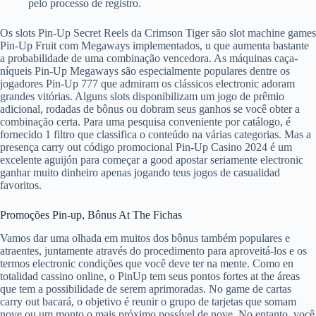
pelo processo de registro.
Os slots Pin-Up Secret Reels da Crimson Tiger são slot machine games
Pin-Up Fruit com Megaways implementados, u que aumenta bastante
a probabilidade de uma combinação vencedora. As máquinas caça-
níqueis Pin-Up Megaways são especialmente populares dentre os
jogadores Pin-Up 777 que admiram os clássicos electronic adoram
grandes vitórias. Alguns slots disponibilizam um jogo de prêmio
adicional, rodadas de bônus ou dobram seus ganhos se você obter a
combinação certa. Para uma pesquisa conveniente por catálogo, é
fornecido 1 filtro que classifica o conteúdo na várias categorias. Mas a
presença carry out código promocional Pin-Up Casino 2024 é um
excelente aguijón para começar a good apostar seriamente electronic
ganhar muito dinheiro apenas jogando teus jogos de casualidad
favoritos.
Promoções Pin-up, Bônus At The Fichas
Vamos dar uma olhada em muitos dos bônus também populares e
atraentes, juntamente através do procedimento para aproveitá-los e os
termos electronic condições que você deve ter na mente. Como en
totalidad cassino online, o PinUp tem seus pontos fortes at the áreas
que tem a possibilidade de serem aprimoradas. No game de cartas
carry out bacará, o objetivo é reunir o grupo de tarjetas que somam
nove ou um monto o mais próximo possível de nove. No entanto, você