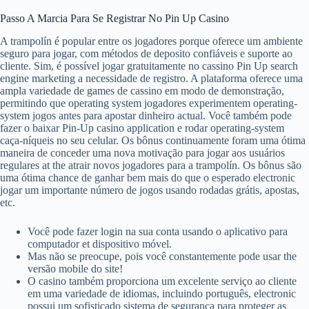
Passo A Marcia Para Se Registrar No Pin Up Casino
A trampolín é popular entre os jogadores porque oferece um ambiente
seguro para jogar, com métodos de deposito confiáveis e suporte ao
cliente. Sim, é possível jogar gratuitamente no cassino Pin Up search
engine marketing a necessidade de registro. A plataforma oferece uma
ampla variedade de games de cassino em modo de demonstração,
permitindo que operating system jogadores experimentem operating-
system jogos antes para apostar dinheiro actual. Você também pode
fazer o baixar Pin-Up casino application e rodar operating-system
caça-níqueis no seu celular. Os bônus continuamente foram uma ótima
maneira de conceder uma nova motivação para jogar aos usuários
regulares at the atrair novos jogadores para a trampolín. Os bônus são
uma ótima chance de ganhar bem mais do que o esperado electronic
jogar um importante número de jogos usando rodadas grátis, apostas,
etc.
Você pode fazer login na sua conta usando o aplicativo para
computador et dispositivo móvel.
Mas não se preocupe, pois você constantemente pode usar the
versão mobile do site!
O casino também proporciona um excelente serviço ao cliente
em uma variedade de idiomas, incluindo português, electronic
possui um sofisticado sistema de segurança para proteger as