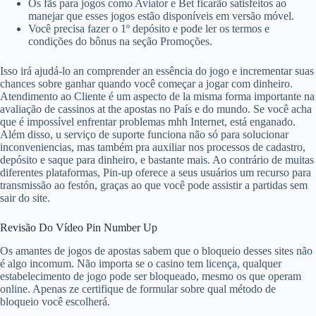
Os fãs para jogos como Aviator e Bet ficarão satisfeitos ao
manejar que esses jogos estão disponíveis em versão móvel.
Você precisa fazer o 1º depósito e pode ler os termos e
condições do bônus na seção Promoções.
Isso irá ajudá-lo an comprender an essência do jogo e incrementar suas
chances sobre ganhar quando você começar a jogar com dinheiro.
Atendimento ao Cliente é um aspecto de la misma forma importante na
avaliação de cassinos at the apostas no País e do mundo. Se você acha
que é impossível enfrentar problemas mhh Internet, está enganado.
Além disso, u serviço de suporte funciona não só para solucionar
inconveniencias, mas também pra auxiliar nos processos de cadastro,
depósito e saque para dinheiro, e bastante mais. Ao contrário de muitas
diferentes plataformas, Pin-up oferece a seus usuários um recurso para
transmissão ao festón, graças ao que você pode assistir a partidas sem
sair do site.
Revisão Do Vídeo Pin Number Up
Os amantes de jogos de apostas sabem que o bloqueio desses sites não
é algo incomum. Não importa se o casino tem licença, qualquer
estabelecimento de jogo pode ser bloqueado, mesmo os que operam
online. Apenas ze certifique de formular sobre qual método de
bloqueio você escolherá.