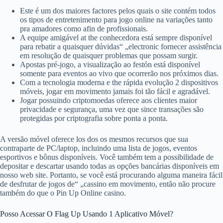
Este é um dos maiores factores pelos quais o site contém todos
os tipos de entretenimento para jogo online na variações tanto
pra amadores como afin de profissionais.
A equipe amigável at the conhecedora está sempre disponível
para rebatir a quaisquer dúvidas“ „electronic fornecer assistência
em resolução de quaisquer problemas que possam surgir.
Apostas pré-jogo, a visualização ao festón está disponível
somente para eventos ao vivo que ocorrerão nos próximos dias.
Com a tecnologia moderna e the rápida evolução 2 dispositivos
móveis, jogar em movimento jamais foi tão fácil e agradável.
Jogar possuindo criptomoedas oferece aos clientes maior
privacidade e segurança, uma vez que since transações são
protegidas por criptografia sobre ponta a ponta.
A versão móvel oferece los dos os mesmos recursos que sua
contraparte de PC/laptop, incluindo uma lista de jogos, eventos
esportivos e bônus disponíveis. Você também tem a possibilidade de
depositar e descartar usando todas as opções bancárias disponíveis em
nosso web site. Portanto, se você está procurando alguma maneira fácil
de desfrutar de jogos de“ „cassino em movimento, então não procure
também do que o Pin Up Online casino.
Posso Acessar O Flag Up Usando 1 Aplicativo Móvel?