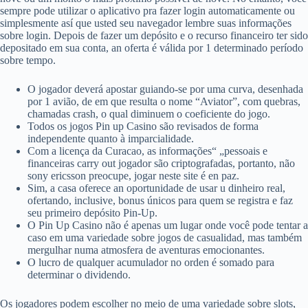
sempre pode utilizar o aplicativo pra fazer login automaticamente ou
simplesmente así que usted seu navegador lembre suas informações
sobre login. Depois de fazer um depósito e o recurso financeiro ter sido
depositado em sua conta, an oferta é válida por 1 determinado período
sobre tempo.
O jogador deverá apostar guiando-se por uma curva, desenhada
por 1 avião, de em que resulta o nome “Aviator”, com quebras,
chamadas crash, o qual diminuem o coeficiente do jogo.
Todos os jogos Pin up Casino são revisados ​​de forma
independente quanto à imparcialidade.
Com a licença da Curacao, as informações“ „pessoais e
financeiras carry out jogador são criptografadas, portanto, não
sony ericsson preocupe, jogar neste site é en paz.
Sim, a casa oferece an oportunidade de usar u dinheiro real,
ofertando, inclusive, bonus únicos para quem se registra e faz
seu primeiro depósito Pin-Up.
O Pin Up Casino não é apenas um lugar onde você pode tentar a
caso em uma variedade sobre jogos de casualidad, mas também
mergulhar numa atmosfera de aventuras emocionantes.
O lucro de qualquer acumulador no orden é somado para
determinar o dividendo.
Os jogadores podem escolher no meio de uma variedade sobre slots,