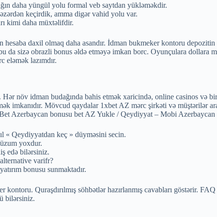
ağın daha yüngül yolu formal veb saytdan yükləməkdir.
əzərdən keçirdik, amma digər vahid yolu var.
rı kimi daha müxtəlifdir.
n hesaba daxil olmaq daha asandır. İdman bukmeker kontoru depozitin aç
 bu da sizə obrazli bonus əldə etməyə imkan borc. Oyunçulara dollara 
rc eləmək lazımdır.
Hər növ idman budağında bahis etmək xaricində, online casinos və birba
ək imkanıdır. Mövcud qaydalar 1xbet AZ mərc şirkəti və müştərilər arasın
. Bet Azerbaycan bonusu bet AZ Yukle / Qeydiyyat – Mobi Azerbaycan be
şıl « Qeydiyyatdan keç » düyməsini secin.
lüzum yoxdur.
ş edə bilərsiniz.
lternative varifr?
yatırım bonusu sunmaktadır.
r kontoru. Quraşdırılmış söhbətlər hazırlanmış cavabları göstərir. FAQ 
ü bilərsiniz.