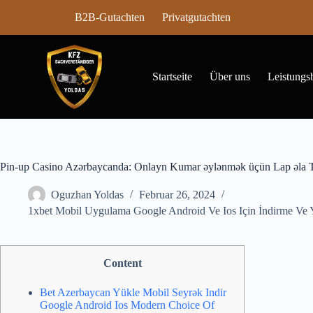
Z
B2B-Gutachten
Privatgutachten
u
m
I
n
h
Startseite
Über uns
Leistungs
a
l
t
s
p
r
i
Pin-up Casino Azərbaycanda: Onlayn Kumar əylənmək üçün Lap əla 
n
g
Oguzhan Yoldas
Februar 26, 2024
e
1xbet Mobil Uygulama Google Android Ve Ios Için İndirme Ve
n
Content
Bet Azerbaycan Yükle Mobil Seyrək Indir
Google Android Ios Modern Choice Of