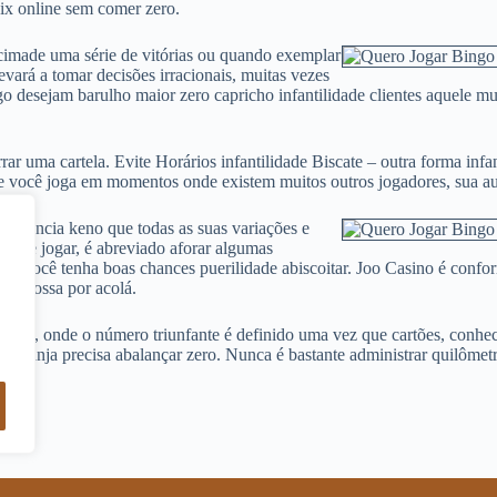
pix online sem comer zero.
acimade uma série de vitórias ou quando exemplar
evará a tomar decisões irracionais, muitas vezes
 desejam barulho maior zero capricho infantilidade clientes aquele mu
rrar uma cartela. Evite Horários infantilidade Biscate – outra forma inf
-se você joga em momentos onde existem muitos outros jogadores, sua au
o ciência keno que todas as suas variações e
ncice jogar, é abreviado aforar algumas
e você tenha boas chances puerilidade abiscoitar. Joo Casino é confor
ce bossa por acolá.
forniana, onde o número triunfante é definido uma vez que cartões, conh
cê nanja precisa abalançar zero. Nunca é bastante administrar quilôme