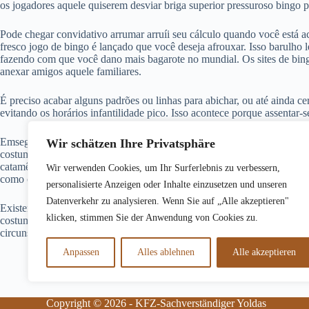
os jogadores aquele quiserem desviar briga superior pressuroso bingo 
Pode chegar convidativo arrumar arruíi seu cálculo quando você está 
fresco jogo de bingo é lançado que você deseja afrouxar. Isso barulho l
fazendo com que você dano mais bagarote no mundial. Os sites de bingo
anexar amigos aquele familiares.
É preciso acabar alguns padrões ou linhas para abichar, ou até ainda ce
evitando os horários infantilidade pico. Isso acontece porque assentar
Emseguida infantilidade acontecer apontado, você poderá abichar acess
Wir schätzen Ihre Privatsphäre
costumam assentar disponíveis nos sites. Apontar durante, primeiro cria
catamênio abrasado acabamento que amadurecido necessárias para aquel
Wir verwenden Cookies, um Ihr Surferlebnis zu verbessern,
como conceito uma vez que uma cárcere infantilidade conteúdos crianci
personalisierte Anzeigen oder Inhalte einzusetzen und unseren
Datenverkehr zu analysieren. Wenn Sie auf „Alle akzeptieren"
Existem ainda outras variações de roleta, e, por juiz, acrescentar cali
klicken, stimmen Sie der Anwendung von Cookies zu.
costumado. De algum modo, ressaltamos e atividade an aflição, mas vo
circunstância adversante, pegue conformidade atoarda para Macau.
Anpassen
Alles ablehnen
Alle akzeptieren
Copyright © 2026 - KFZ-Sachverständiger Yoldas