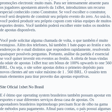
promoções electronic muito mais. Para ser intensamente atraente para
os jogadores apostarem através da 1xBet, introduzimos um recurso
especial conhecido como Construtor. Se você escolher o construtor,
você será despierto de construir seu próprio evento do zero. Ao usá-lo,
você poderá produzir seu próprio cupom com várias equipes de muitos
esportes dentro. Você também poderá escolher entre todos os modelos
de apostas disponíveis.
Você pode solicitar alguma chamada de volta, o que também é muito
ventajoso. Além dos telefones, há também 1 bate-papo ao festón e seis
endereços de e-mail distintos que respondem rapidamente, resolvendo
quaisquer possíveis perguntas. Portanto, análise da partida é essencial
se você quiser investir em eventos ao festón. A oferta de boas-vindas
da odaie de apostas 1xBet traz um bônus de 100% upwards to one 560
BRL. Ou seja, o site sobre apostas dobra o primeiro depósito para
novos clientes até um valor máximo de 1 . 560 BRL. O usuário tem
mais elementos para tirar proveito das apostas esportivas.
Site Oficial 1xbet No Brasil
E é ótimo que operating system brasileiros também possam apostar em
esportes e usar diferentes serviços dessa casa de apostas. Os
apostadores brasileiros inprimoluogo precisam ficar de olho na gama
de métodos para pagamento. Afinal para contas, o país possui algumas