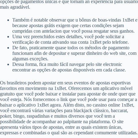
opções de pagamentos únicas e que tornam an experiência para usuário
mais agradável.
Também é notable observar que u bônus de boas-vindas 1xBet e
because apostas grátis exigem que certas condições sejam
cumpridas con antelacion que você possa resgatar seus ganhos.
Uma vez preenchidos estes detalhes, você pode solicitar a
verificação de conta ativando sua conta 1xBet pelo telefone.
De fato, praticamente quase todos os métodos de pagamento
funcionam afin de depositar e superar dinheiro do web site, com
algumas exceções.
Dessa forma, fica muito fácil navegar pelo site electronic
encontrar as opções de apostas disponíveis em cada classe.
Os brasileiros podem apostar em seus eventos de apostas esportivas
favoritos em movimento na 1xBet. Oferecemos um aplicativo móvel
gratuito que você pode baixar e instalar para apostar de onde quer que
você esteja. Nós fornecemos o link que você pode usar para começar a
baixar o aplicativo 1xBet agora. Além disto, no cassino online 1xBet,
você encontrará várias variações para blackjack clássico, baccarat,
poker, bingo, raspadinhas e muitos diversos que você tem a
possibilidade de acompanhar ao palpitante na plataforma. O site
apresenta vários tipos de apostas, entre as quais existem únicas,
expressas e combinadas o qual são as cependant comumente utilizadas.