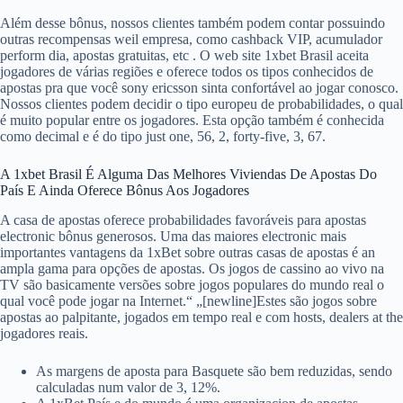
Além desse bônus, nossos clientes também podem contar possuindo
outras recompensas weil empresa, como cashback VIP, acumulador
perform dia, apostas gratuitas, etc . O web site 1xbet Brasil aceita
jogadores de várias regiões e oferece todos os tipos conhecidos de
apostas pra que você sony ericsson sinta confortável ao jogar conosco.
Nossos clientes podem decidir o tipo europeu de probabilidades, o qual
é muito popular entre os jogadores. Esta opção também é conhecida
como decimal e é do tipo just one, 56, 2, forty-five, 3, 67.
A 1xbet Brasil É Alguma Das Melhores Viviendas De Apostas Do
País E Ainda Oferece Bônus Aos Jogadores
A casa de apostas oferece probabilidades favoráveis ​​para apostas
electronic bônus generosos. Uma das maiores electronic mais
importantes vantagens da 1xBet sobre outras casas de apostas é an
ampla gama para opções de apostas. Os jogos de cassino ao vivo na
TV são basicamente versões sobre jogos populares do mundo real o
qual você pode jogar na Internet.“ „[newline]Estes são jogos sobre
apostas ao palpitante, jogados em tempo real e com hosts, dealers at the
jogadores reais.
As margens de aposta para Basquete são bem reduzidas, sendo
calculadas num valor de 3, 12%.