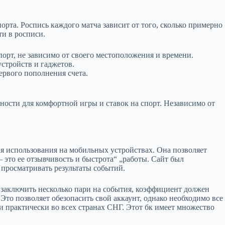
орта. Роспись каждого матча зависит от того, сколько примерно
ти в росписи.
спорт, не зависимо от своего местоположения и времени.
устройств и гаджетов.
ервого пополнения счета.
ости для комфортной игры и ставок на спорт. Независимо от
я использования на мобильных устройствах. Она позволяет
 это ее отзывчивость и быстрота“ „работы. Сайт был
 просматривать результаты событий.
 заключить несколько пари на события, коэффициент должен
Это позволяет обезопасить свой аккаунт, однако необходимо все
 и практически во всех странах СНГ. Этот бк имеет множество