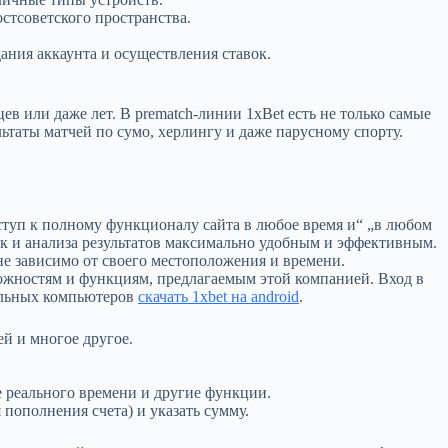
остсоветского пространства.
ания аккаунта и осуществления ставок.
 или даже лет. В prematch-линии 1xBet есть не только самые
ьтаты матчей по сумо, херлингу и даже парусному спорту.
ступ к полному функционалу сайта в любое время и“ „в любом
ок и анализа результатов максимально удобным и эффективным.
 не зависимо от своего местоположения и времени.
можностям и функциям, предлагаемым этой компанией. Вход в
нальных компьютеров
скачать 1xbet на android
.
ей и многое другое.
е реального времени и другие функции.
 пополнения счета) и указать сумму.