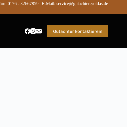
fon: 0176 - 32667859 | E-Mail: service@gutachter-yoldas.de
Gutachter kontaktieren!