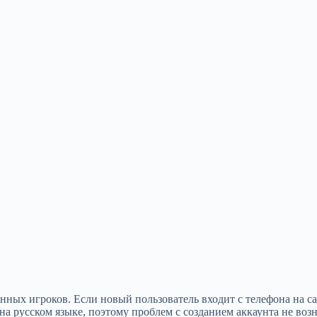
ых игроков. Если новый пользователь входит с телефона на сайт
 на русском языке, поэтому проблем с созданием аккаунта не во