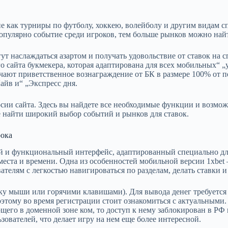
е как турниры по футболу, хоккею, волейболу и другим видам сп
популярно событие среди игроков, тем больше рынков можно най
ут наслаждаться азартом и получать удовольствие от ставок на 
о сайта букмекера, которая адаптирована для всех мобильных“ „
чают приветственное вознаграждение от БК в размере 100% от п
айв и“ „Экспресс дня.
ии сайта. Здесь вы найдете все необходимые функции и возможн
ете найти широкий выбор событий и рынков для ставок.
рока
ый и функциональный интерфейс, адаптированный специально дл
еста и времени. Одна из особенностей мобильной версии 1xbet –
телям с легкостью навигироваться по разделам, делать ставки и
пку мыши или горячими клавишами). Для вывода денег требуется
этому во время регистрации стоит ознакомиться с актуальными. 
ющего в доменной зоне ком, то доступ к нему заблокирован в РФ
ователей, что делает игру на нем еще более интересной.