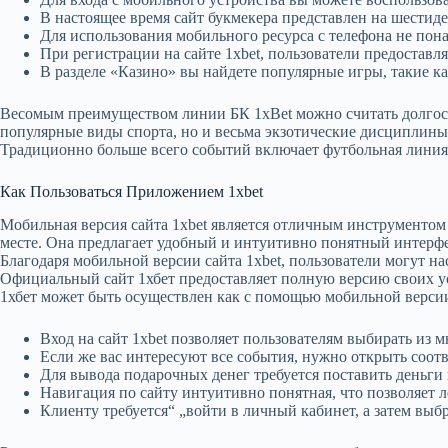
В настоящее время сайт букмекера представлен на шестиде
Для использования мобильного ресурса с телефона не пона
При регистрации на сайте 1xbet, пользователи предоставл
В разделе «Казино» вы найдете популярные игры, такие как
Весомым преимуществом линии БК 1xBet можно считать долгосроч
популярные виды спорта, но и весьма экзотические дисциплины.
Традиционно больше всего событий включает футбольная линия,
Как Пользоваться Приложением 1xbet
Мобильная версия сайта 1xbet является отличным инструментом 
месте. Она предлагает удобный и интуитивно понятный интерфе
Благодаря мобильной версии сайта 1xbet, пользователи могут на
Официальный сайт 1хбет предоставляет полную версию своих ус
1хбет может быть осуществлен как с помощью мобильной версии
Вход на сайт 1xbet позволяет пользователям выбирать из м
Если же вас интересуют все события, нужно открыть соо
Для вывода подарочных денег требуется поставить деньги
Навигация по сайту интуитивно понятная, что позволяет л
Клиенту требуется“ „войти в личный кабинет, а затем выбр