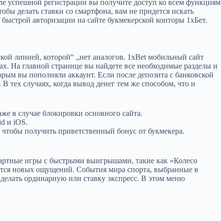
ле успешной регистрации вы получите доступ ко всем функциям
обы делать ставки со смартфона, вам не придется искать
я быстрой авторизации на сайте букмекерской конторы 1хБет.
ой линией, которой“ „нет аналогов. 1xBet мобильный сайт
х. На главной странице вы найдете все необходимые разделы и
рым вы пополняли аккаунт. Если после депозита с банковской
 тех случаях, когда вывод денег тем же способом, что и
аже в случае блокировки основного сайта.
d и iOS.
 чтобы получить приветственный бонус от букмекера.
зартные игры с быстрыми выигрышами, такие как «Колесо
чется новых ощущений. События мира спорта, выбранные в
 делать ординарную или ставку экспресс. В этом меню