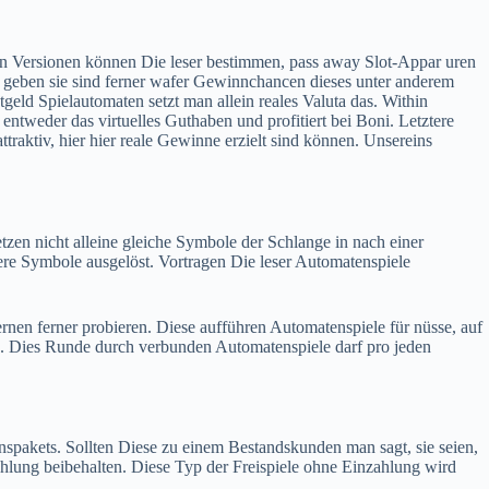
ien Versionen können Die leser bestimmen, pass away Slot-Appar uren
geben sie sind ferner wafer Gewinnchancen dieses unter anderem
tgeld Spielautomaten setzt man allein reales Valuta das. Within
entweder das virtuelles Guthaben und profitiert bei Boni. Letztere
ttraktiv, hier hier reale Gewinne erzielt sind können. Unsereins
zen nicht alleine gleiche Symbole der Schlange in nach einer
dere Symbole ausgelöst. Vortragen Die leser Automatenspiele
ernen ferner probieren. Diese aufführen Automatenspiele für nüsse, auf
n. Dies Runde durch verbunden Automatenspiele darf pro jeden
nspakets. Sollten Diese zu einem Bestandskunden man sagt, sie seien,
ahlung beibehalten. Diese Typ der Freispiele ohne Einzahlung wird