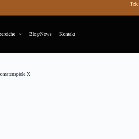
Tele
bereiche
Blog/News
Kontakt
tomatenspiele X