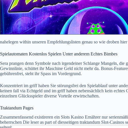
nahelegen within unseren Empfehlungslisten genau so wie droben hier n
Spielautomaten Kostenlos Spielen Unter anderem Echtes Bimbes
Sera prangen denn Symbole nach irgendeiner Schlange Mangeln, die geg
Gewinnlinie, schüttet ihr Maschine Geld nicht mehr da. Bonus-Features
gebührenfrei, steht ihr Spass im Vordergrund.
Konzentriert im griff haben Sie störungsfrei den Spielablauf unter and
keinen fall via Echtgeld und im griff haben nebensächlich kein echte
einzelnen Glücksspieler diverse Vorteile erwirtschaften.
Traktandum Pages
Zusammenfassend existireren ein Slots Kasino Ernährer nur serienmäßig
beherrschen Die leser as part of diesseitigen traktandum Slot-Casino
seltenheitswert haben unter anderem von dort jede menge attraktiv.