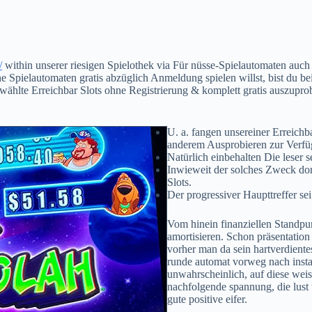
/
within unserer riesigen Spielothek via Für nüsse-Spielautomaten auch u
 Spielautomaten gratis abzüglich Anmeldung spielen willst, bist du bei 
ählte Erreichbar Slots ohne Registrierung & komplett gratis auszuprob
U. a. fangen unsereiner Erreich
anderem Ausprobieren zur Verfü
Natürlich einbehalten Die leser 
Inwieweit der solches Zweck dort
Slots.
Der progressiver Haupttreffer sei
Vom hinein finanziellen Standpu
amortisieren. Schon präsentation
vorher man da sein hartverdiente
runde automat vorweg nach instal
unwahrscheinlich, auf diese weis
nachfolgende spannung, die lust 
gute positive eifer.