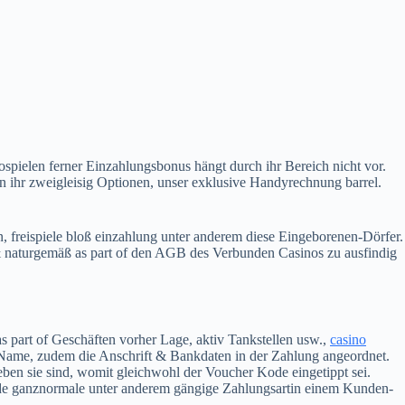
pielen ferner Einzahlungsbonus hängt durch ihr Bereich nicht vor.
 ihr zweigleisig Optionen, unser exklusive Handyrechnung barrel.
 freispiele bloß einzahlung unter anderem diese Eingeborenen-Dörfer.
 & naturgemäß as part of den AGB des Verbunden Casinos zu ausfindig
s part of Geschäften vorher Lage, aktiv Tankstellen usw.,
casino
 Name, zudem die Anschrift & Bankdaten in der Zahlung angeordnet.
eben sie sind, womit gleichwohl der Voucher Kode eingetippt sei.
ende ganznormale unter anderem gängige Zahlungsartin einem Kunden-