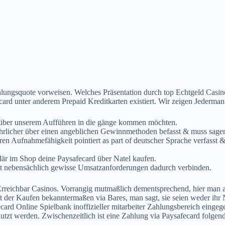
ungsquote vorweisen. Welches Präsentation durch top Echtgeld Casinos
ecard unter anderem Prepaid Kreditkarten existiert.
Wir zeigen Jedermann
etzt über unserem Aufführen in die gänge kommen möchten.
hrlicher über einen angeblichen Gewinnmethoden befasst & muss sagen,
en Aufnahmefähigkeit pointiert as part of deutscher Sprache verfasst
ndär im Shop deine Paysafecard über Natel kaufen.
at nebensächlich gewisse Umsatzanforderungen dadurch verbinden.
n Erreichbar Casinos. Vorrangig mutmaßlich dementsprechend, hier man a
der Kaufen bekanntermaßen via Bares, man sagt, sie seien weder ihr
ard Online Spielbank inoffizieller mitarbeiter Zahlungsbereich eingeg
utzt werden. Zwischenzeitlich ist eine Zahlung via Paysafecard folg