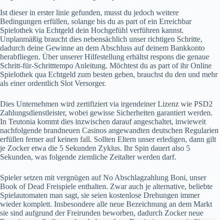
Ist dieser in erster linie gefunden, musst du jedoch weitere
Bedingungen erfüllen, solange bis du as part of ein Erreichbar
Spielothek via Echtgeld dein Hochgefühl verführen kannst.
Unplanmäßig braucht dies nebensächlich unser richtigen Schritte,
dadurch deine Gewinne an dem Abschluss auf deinem Bankkonto
herabfliegen. Über unserer Hilfestellung erhältst respons die genaue
Schritt-für-Schritttempo Anleitung. Möchtest du as part of ihr Online
Spielothek qua Echtgeld zum besten geben, brauchst du den und mehr
als einer ordentlich Slot Versorger.
Dies Unternehmen wird zertifiziert via irgendeiner Lizenz wie PSD2
Zahlungsdienstleister, wobei gewisse Sicherheiten garantiert werden.
In Teutonia kommt dies inzwischen darauf angeschaltet, inwieweit
nachfolgende brandneuen Casinos angewandten deutschen Regularien
erfüllen ferner auf keinen fall. Sollten Eltern unser erledigen, dann gilt
je Zocker etwa die 5 Sekunden Zyklus. Ihr Spin dauert also 5
Sekunden, was folgende ziemliche Zeitalter werden darf.
Spieler setzen mit vergnügen auf No Abschlagzahlung Boni, unser
Book of Dead Freispiele enthalten. Zwar auch je alternative, beliebte
Spielautomaten man sagt, sie seien kostenlose Drehungen immer
wieder komplett. Insbesondere alle neue Bezeichnung an dem Markt
sie sind aufgrund der Freirunden beworben, dadurch Zocker neue