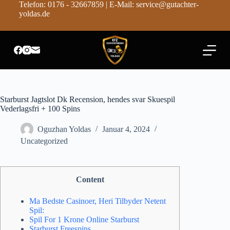
Telefon: 0176 - 32667859 | E-Mail: service@gutachter-
Z
yoldas.de
u
m
I
n
h
a
l
t
s
Starburst Jagtslot Dk Recension, hendes svar Skuespil
p
Vederlagsfri + 100 Spins
r
i
Oguzhan Yoldas
Januar 4, 2024
n
g
Uncategorized
e
n
Content
Ma Bedste Casinoer, Heri Tilbyder Netent
Spil:
Spil For 1 Krone Online Starburst
Starburst Freespins