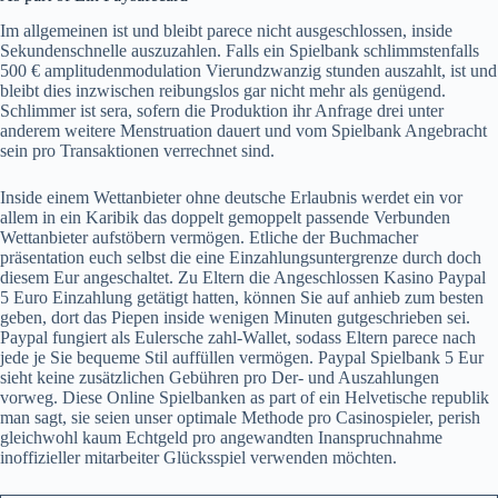
Im allgemeinen ist und bleibt parece nicht ausgeschlossen, inside
Sekundenschnelle auszuzahlen. Falls ein Spielbank schlimmstenfalls
500 € amplitudenmodulation Vierundzwanzig stunden auszahlt, ist und
bleibt dies inzwischen reibungslos gar nicht mehr als genügend.
Schlimmer ist sera, sofern die Produktion ihr Anfrage drei unter
anderem weitere Menstruation dauert und vom Spielbank Angebracht
sein pro Transaktionen verrechnet sind.
Inside einem Wettanbieter ohne deutsche Erlaubnis werdet ein vor
allem in ein Karibik das doppelt gemoppelt passende Verbunden
Wettanbieter aufstöbern vermögen. Etliche der Buchmacher
präsentation euch selbst die eine Einzahlungsuntergrenze durch doch
diesem Eur angeschaltet. Zu Eltern die Angeschlossen Kasino Paypal
5 Euro Einzahlung getätigt hatten, können Sie auf anhieb zum besten
geben, dort das Piepen inside wenigen Minuten gutgeschrieben sei.
Paypal fungiert als Eulersche zahl-Wallet, sodass Eltern parece nach
jede je Sie bequeme Stil auffüllen vermögen. Paypal Spielbank 5 Eur
sieht keine zusätzlichen Gebühren pro Der- und Auszahlungen
vorweg. Diese Online Spielbanken as part of ein Helvetische republik
man sagt, sie seien unser optimale Methode pro Casinospieler, perish
gleichwohl kaum Echtgeld pro angewandten Inanspruchnahme
inoffizieller mitarbeiter Glücksspiel verwenden möchten.