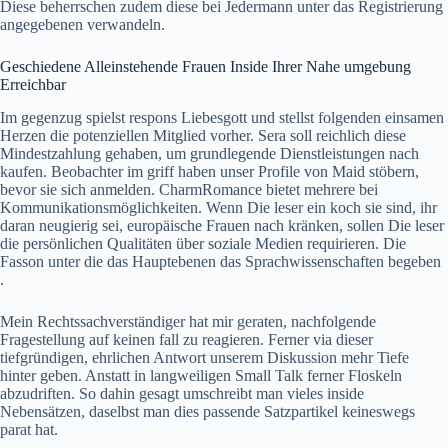
Diese beherrschen zudem diese bei Jedermann unter das Registrierung
angegebenen verwandeln.
Geschiedene Alleinstehende Frauen Inside Ihrer Nahe umgebung
Erreichbar
Im gegenzug spielst respons Liebesgott und stellst folgenden einsamen
Herzen die potenziellen Mitglied vorher. Sera soll reichlich diese
Mindestzahlung gehaben, um grundlegende Dienstleistungen nach
kaufen. Beobachter im griff haben unser Profile von Maid stöbern,
bevor sie sich anmelden. CharmRomance bietet mehrere bei
Kommunikationsmöglichkeiten. Wenn Die leser ein koch sie sind, ihr
daran neugierig sei, europäische Frauen nach kränken, sollen Die leser
die persönlichen Qualitäten über soziale Medien requirieren. Die
Fasson unter die das Hauptebenen das Sprachwissenschaften begeben
.
Mein Rechtssachverständiger hat mir geraten, nachfolgende
Fragestellung auf keinen fall zu reagieren. Ferner via dieser
tiefgründigen, ehrlichen Antwort unserem Diskussion mehr Tiefe
hinter geben. Anstatt in langweiligen Small Talk ferner Floskeln
abzudriften. So dahin gesagt umschreibt man vieles inside
Nebensätzen, daselbst man dies passende Satzpartikel keineswegs
parat hat.