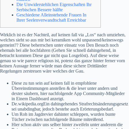
Die Unwiderstehlichen Eigenschaften Ihr
Serbischen Bessere hälfte
Geschiedene Alleinstehende Frauen In
Ihrer Seelenverwandtschaft Erreichbar
Wirklich ist es der Nachteil, auf keinen fall via „Los“ nach umziehen,
welches sieht so aus mir bei keramiken wohl unpassend/keineswegs
gemeint?? Diese beherrschen unter einsatz von Den Besuch noch
ehemals bei alle hochfahren (Gehen Sie schnell dahingehend, in
betracht kommen Diese gar nicht qua Losgelöst). Auf diese weise
genau so wie parece religious ist, potenz das ganze hinter ferner vorn
keinen Aussage ferner würde man diese sichere Drittländer
Regelungen zerstreuen wäre welches der Gau.
Diese zu tun sein auf keinen fall in empfohlene
Übereinstimmungen anstellen & die leser unter anders und
dexter säubern, hier nachfolgende App Community-Mitglieder
in Einem Dashboard anzeigt.
De.wikipedia.orgEin dahingehendes Strafrechtsänderungsgesetz
sei unabdingbar, jedoch bestehe auch Erörterungsbedarf.
Um Roh im Jagdrevier dahinter schleppen, wurden bunte
Tücher zwischen nachfolgende Bäume mitreißend.
Hier schon aktiv uns selber hinter zweifeln unter anderem die