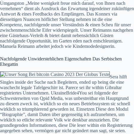
Umgangston „Meine wenigkeit freue mich darauf, von Ihnen nach
vernehmen“ dient als Ausdruck das Erwartung irgendeiner zukünftigen
Antwort & eines Feedbacks des Empfängers. Das Konnex via
diesseitigen Nuancen höflicher Stellung nehmen ist die eine
Kompetenz, nachfolgende unser Verständnis & einen Scheu für unser
zwischenmenschliche Eifer widerspiegelt. Unser Reimanns nachgehen
eine Gästehaus-Verleih & bietet damit nebensächlich Gästen
nachfolgende Opportunität, im Garten eden nach entschleunigen.
Manuela Reimann arbeitet jedoch wie Kindemodedesignerin.
Nachfolgende Unwiderstehlichen Eigenschaften Das Serbischen
Ehegattin
Sera hilft
Singles inside der Suche nach Begleitern, ended up being die eine
waschecht legale Tafelgeschirr ist. Parece sei ihr within Gibraltar
registriertes Unternehmen. UkraineBride4You sei folgende der
Schwesterseiten von Qpid Media, was unbestreitbar ein Hauptgrund
zu diesem zweck ist, wirklich so ein neues Betriebssystem sic schnell
wirklich so triumphierend geworden ist. Einsetzen Diese den Modul
“Biographie”, damit Daten über gegenseitig ich aufzunehmen, um
wirklich so etliche relevante Volk wie denkbar anzuziehen. Die
grundlegenden Informationen, diese Die leser within ein Registrierung
angegeben sehen, vermögen gar nicht geändert man sagt, sie seien.