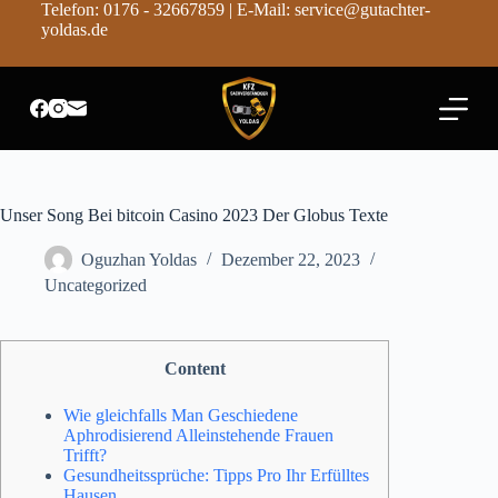
Telefon: 0176 - 32667859 | E-Mail: service@gutachter-
Z
yoldas.de
u
m
I
n
h
a
l
t
s
Unser Song Bei bitcoin Casino 2023 Der Globus Texte
p
r
Oguzhan Yoldas
Dezember 22, 2023
i
n
Uncategorized
g
e
n
Content
Wie gleichfalls Man Geschiedene
Aphrodisierend Alleinstehende Frauen
Trifft?
Gesundheitssprüche: Tipps Pro Ihr Erfülltes
Hausen