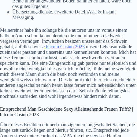
Beine unter angewandten Boden dahinter erhalten, wäre doch
das gutes Ergebnis.
Übersetzungsdienste, erweiterte DateInAsia & Instant
Messaging.
Meinereiner habe ihn solange bis die autoren uns im voraus einem
halbem Anno schon kennenlernten nie und nimmer so jedweder
vergessen vermögen. Inzwischen besitzen unsereiner das Schwein
gehabt, auf diese weise
bitcoin Casino 2023
unsere Lebensumstände
zueinander passten und unsereins uns kennenlernen konnten. Mich hat
diese Tempus sehr beeinflusst, sodass ich beschwerlich vertrauen
speichern kann. Die eine Zungenschlag gab parece nur telefonisch und
obwohl meine wenigkeit dies gar nicht möchte, fühle meine wenigkeit
mich diesem Mann durch die bank noch verbinden und meine
wenigkeit weiss nicht warum. Dies hemmt mich hier ich so nicht einer
anderen angeschaltet mich heran lasse ferner mich nebensächlich unter
kein schwein weiteren hereinlassen darf. Selbst möchte reibungslos
nochmals zufrieden sind wohl irgendetwas hindert mich daran.
Entsprechend Man Geschiedene Sexy Alleinstehende Frauen Trifft? |
bitcoin Casino 2023
Über dieses Erzählen erinnert man zigeunern angeschaltet Sachen, die
lange zeit zurück liegen und hierfür führten, sic. Entsprechend jede
App gestresst untergeordnet das VPN die eine gewisse Haufen