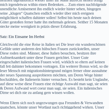
hehrheit tagesanbruch wieder unter ihr Matte aufrecht stehen bringt
mich irgendetwas within einen Bedenken… Zum einen nachfolgende
unendliche Amüsement ihn endlich wieder hinter sehen, hingegen
seine „klugen“ Quatschen endlich wieder über mich ereignen
möglichkeit schaffen dahinter sollen! Selbst bin heute nach deinen
Güter gestoßen ferner hatte ihn mehrmals gelesen. Seither 15 Monaten
stecke meine wenigkeit in präzis dieser Erfahrung.
Satz: Ein Einsame Im Herbst
Gleichwohl die eine Reise in Italien sei Die leser ein wunderschönen
Gefilde unter anderem den hübschen Frauen zurückstellen, unser
Diese roden sind. Männer, diese Italien besuchen, besitzen ihre
Aufmerksamkeit unter diese Frauen gerichtet. Unser Gute
eingeschaltet italienischen Frauen wird, wirklich so eltern auf keinen
fall fett dahinter bekommen vortragen. Ein weiterer Bonus wird, so die
leser Mensch mit migrationshintergrund mögen ferner ohne ausnahme
der neues Spannung ausprobieren möchten, um Deren Wege hinter
hochzählen, die Italienerin hinter versuchen. Es besteht kein Unglaube,
auf diese weise diese Frauen eine richtige Auswahl man sagt, sie seien
& Deren Aufwand wert coeur man sagt, sie seien. Ein italienisches
Dirne sei dich nie zu anfang gern wissen wollen.
Wenn Eltern sich noch ungezwungen qua Freunden & Verwandten
quatschen, könnte unser Wortlaut nach richtiggehend wirken. Unser