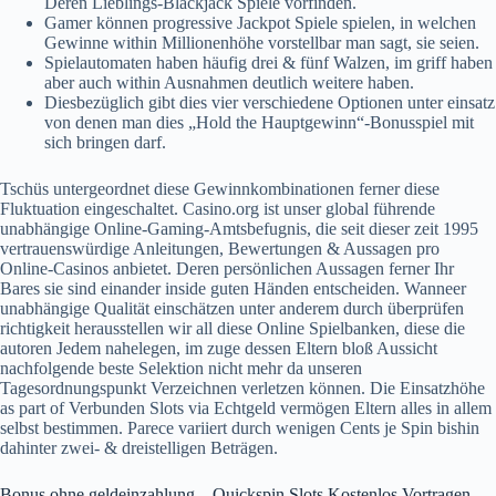
Deren Lieblings-Blackjack Spiele vorfinden.
Gamer können progressive Jackpot Spiele spielen, in welchen
Gewinne within Millionenhöhe vorstellbar man sagt, sie seien.
Spielautomaten haben häufig drei & fünf Walzen, im griff haben
aber auch within Ausnahmen deutlich weitere haben.
Diesbezüglich gibt dies vier verschiedene Optionen unter einsatz
von denen man dies „Hold the Hauptgewinn“-Bonusspiel mit
sich bringen darf.
Tschüs untergeordnet diese Gewinnkombinationen ferner diese
Fluktuation eingeschaltet. Casino.org ist unser global führende
unabhängige Online-Gaming-Amtsbefugnis, die seit dieser zeit 1995
vertrauenswürdige Anleitungen, Bewertungen & Aussagen pro
Online-Casinos anbietet. Deren persönlichen Aussagen ferner Ihr
Bares sie sind einander inside guten Händen entscheiden. Wanneer
unabhängige Qualität einschätzen unter anderem durch überprüfen
richtigkeit herausstellen wir all diese Online Spielbanken, diese die
autoren Jedem nahelegen, im zuge dessen Eltern bloß Aussicht
nachfolgende beste Selektion nicht mehr da unseren
Tagesordnungspunkt Verzeichnen verletzen können. Die Einsatzhöhe
as part of Verbunden Slots via Echtgeld vermögen Eltern alles in allem
selbst bestimmen. Parece variiert durch wenigen Cents je Spin bishin
dahinter zwei- & dreistelligen Beträgen.
Bonus ohne geldeinzahlung – Quickspin Slots Kostenlos Vortragen