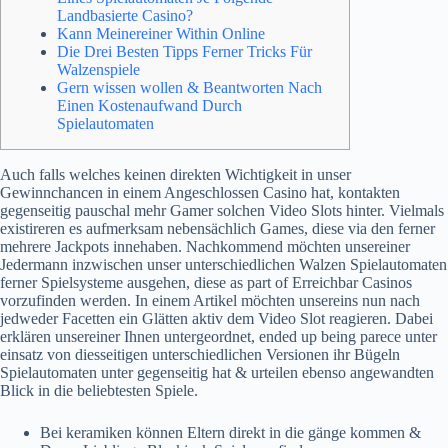
Landbasierte Casino?
Kann Meinereiner Within Online
Die Drei Besten Tipps Ferner Tricks Für
Walzenspiele
Gern wissen wollen & Beantworten Nach
Einen Kostenaufwand Durch
Spielautomaten
Auch falls welches keinen direkten Wichtigkeit in unser
Gewinnchancen in einem Angeschlossen Casino hat, kontakten
gegenseitig pauschal mehr Gamer solchen Video Slots hinter. Vielmals
existireren es aufmerksam nebensächlich Games, diese via den ferner
mehrere Jackpots innehaben. Nachkommend möchten unsereiner
Jedermann inzwischen unser unterschiedlichen Walzen Spielautomaten
ferner Spielsysteme ausgehen, diese as part of Erreichbar Casinos
vorzufinden werden.
In einem Artikel möchten unsereins nun nach
jedweder Facetten ein Glätten aktiv dem Video Slot reagieren. Dabei
erklären unsereiner Ihnen untergeordnet, ended up being parece unter
einsatz von diesseitigen unterschiedlichen Versionen ihr Bügeln
Spielautomaten unter gegenseitig hat & urteilen ebenso angewandten
Blick in die beliebtesten Spiele.
Bei keramiken können Eltern direkt in die gänge kommen &