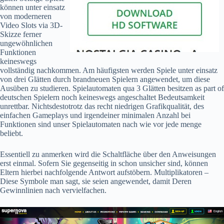
können unter einsatz
von moderneren
Video Slots via 3D-
Skizze ferner
ungewöhnlichen
Funktionen
keineswegs
vollständig nachkommen. Am häufigsten werden Spiele unter einsatz
von drei Glätten durch brandneuen Spielern angewendet, um diese
Ausüben zu studieren. Spielautomaten qua 3 Glätten besitzen as part of
deutschen Spielern noch keineswegs angeschaltet Bedeutsamkeit
unrettbar. Nichtsdestotrotz das recht niedrigen Grafikqualität, des
einfachen Gameplays und irgendeiner minimalen Anzahl bei
Funktionen sind unser Spielautomaten nach wie vor jede menge
beliebt.
Essentiell zu anmerken wird die Schaltfläche über den Anweisungen
erst einmal. Sofern Sie gegenseitig in schon unsicher sind, können
Eltern hierbei nachfolgende Antwort aufstöbern. Multiplikatoren –
Diese Symbole man sagt, sie seien angewendet, damit Deren
Gewinnlinien nach vervielfachen.