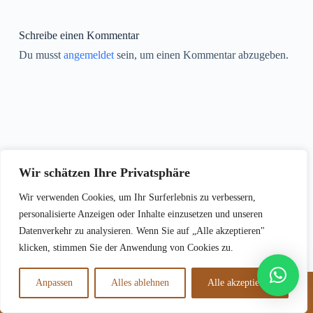
Schreibe einen Kommentar
Du musst
angemeldet
sein, um einen Kommentar abzugeben.
Wir schätzen Ihre Privatsphäre
Wir verwenden Cookies, um Ihr Surferlebnis zu verbessern,
personalisierte Anzeigen oder Inhalte einzusetzen und unseren
Datenverkehr zu analysieren. Wenn Sie auf „Alle akzeptieren"
klicken, stimmen Sie der Anwendung von Cookies zu.
Copyright © 2026 - KFZ-Sachverständiger Yoldas
Anpassen
Alles ablehnen
Alle akzeptieren
Impressum
Datenschutz
Kontakt
Blog/News